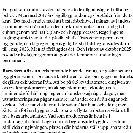
För godkännande krävdes tidigare att de tillgodosåg ”ett tillfälligt
behov”. Men med 2017 års lagtillägg undantogs bostäder från detta
krav. Det motiverades med att bostadsbehovet i många av landets
kommuner var så stort att det inte kunde mötas inom rimlig tid
enbart genom ordinarie plan- och byggprocesser. Regeringens
utgångspunkt var att det på sikt skulle lösas genom permanent
byggande, och lagregleringens giltighetstid tidsbegränsades därför
till 1 maj 2023. Men så förlängdes det. Och i slutet av oktober 2025
röstade riksdagen igenom att göra det temporära undantaget
permanent.
Barackerna är en
återkommande boendelösning för gästarbetare i
byggbranschen – bostadsarkitekturen för de som bygger en framti
de själva exkluderas från. Att bo på 8,5 kvadratmeter, omgiven av
övervakningskameror, ansiktsigenkänningsteknologi och
laminerade förhållningsregler, är kanske okej några dagar, men
utstationeringarna pågår snarare i månader och år än dagar och
veckor. Det är naivt att tro att de sedan åker hem och aldrig mer
sätter sin fot i en byggbarack. Snarare flyttar arbetarna vidare till
nya byggarbetsplatser. Vad som produceras är hela liv i
undantagstillstånd. Lagen om tidsbegränsade bygglov skyddar
såtillvida omgivningen, platsen där bodarna ställs upp, snarare än
människorna som begagnar dem.