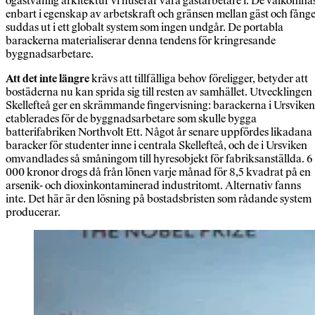
ogästvänlig arkitektur vi huserar våra gästarbetare i. De välkomna
enbart i egenskap av arbetskraft och gränsen mellan gäst och fång
suddas ut i ett globalt system som ingen undgår. De portabla
barackerna materialiserar denna tendens för kringresande
byggnadsarbetare.
Att det inte längre
krävs att tillfälliga behov föreligger, betyder att
bostäderna nu kan sprida sig till resten av samhället. Utvecklingen 
Skellefteå ger en skrämmande fingervisning: barackerna i Ursviken
etablerades för de byggnadsarbetare som skulle bygga
batterifabriken Northvolt Ett. Något år senare uppfördes likadana
baracker för studenter inne i centrala Skellefteå, och de i Ursviken
omvandlades så småningom till hyresobjekt för fabriksanställda. 6
000 kronor drogs då från lönen varje månad för 8,5 kvadrat på en
arsenik- och dioxinkontaminerad industritomt. Alternativ fanns
inte. Det här är den lösning på bostadsbristen som rådande system
producerar.