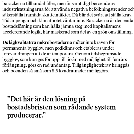
barackerna tillhandahåller, men är samtidigt beroende av
industrisatsningarna för att vända negativa befolkningstrender oc
säkerställa framtida skatteintäkter. Då blir det svårt att ställa krav.
Tid är pengar och klimathotet väntar inte. Barackerna är den enda
bostadslösning som kan hålla jämna steg med kapitalismens
accelererande logik, här maskerad som del av en grön omställning.
De lågkvalitativa mikrobostäderna
möter inte kraven för
permanenta bygglov, men godkänns och etableras under
förevändningen att de är temporära. Genom tidsbegränsade
bygglov, som kan ges för upp till tio år med möjlighet till fem års
förlängning, görs en rad undantag. Tillgänglighetskrav kringgås
och boenden så små som 8,5 kvadratmeter möjliggörs.
Det här är den lösning på
bostadsbristen som rådande system
producerar.