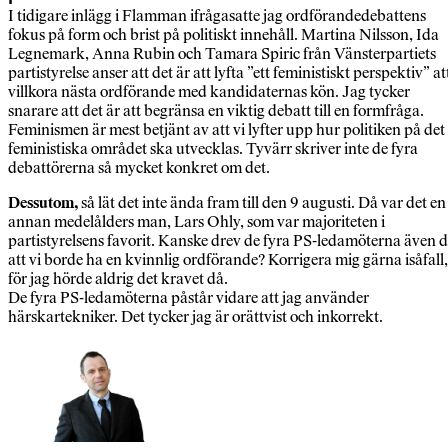
I tidigare inlägg i Flamman ifrågasatte jag ordförandedebattens
fokus på form och brist på politiskt innehåll. Martina Nilsson, Ida
Legnemark, Anna Rubin och Tamara Spiric från Vänsterpartiets
partistyrelse anser att det är att lyfta ”ett feministiskt perspektiv” at
villkora nästa ordförande med kandidaternas kön. Jag tycker
snarare att det är att begränsa en viktig debatt till en formfråga.
Feminismen är mest betjänt av att vi lyfter upp hur politiken på det
feministiska området ska utvecklas. Tyvärr skriver inte de fyra
debattörerna så mycket konkret om det.
Dessutom,
så lät det inte ända fram till den 9 augusti. Då var det en
annan medelålders man, Lars Ohly, som var majoriteten i
partistyrelsens favorit. Kanske drev de fyra PS-ledamöterna även 
att vi borde ha en kvinnlig ordförande? Korrigera mig gärna isåfall,
för jag hörde aldrig det kravet då.
De fyra PS-ledamöterna påstår vidare att jag använder
härskartekniker. Det tycker jag är orättvist och inkorrekt.