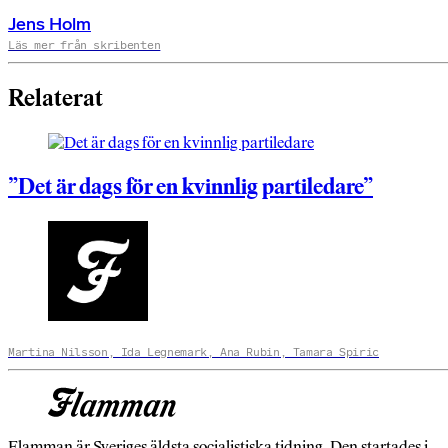
Jens Holm
Läs mer från skribenten
Relaterat
”Det är dags för en kvinnlig partiledare”
Martina Nilsson, Ida Legnemark, Ana Rubin, Tamara Spiric
Flamman är Sveriges äldsta socialistiska tidning. Den startades i