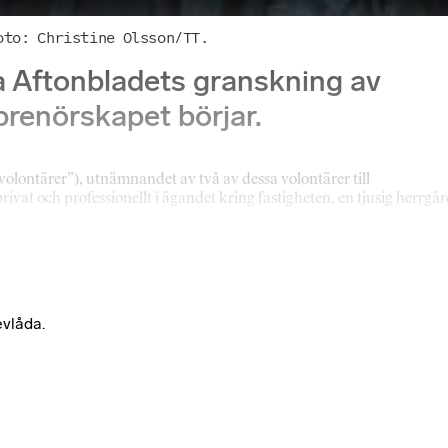
oto: Christine Olsson/TT.
a Aftonbladets granskning av
prenörskapet börjar.
volontärer”), utnämnandet av två av dessa volontärer till
rivat och professionellt i ägandet kring fastigheten, en tjusig herrgå
evlåda.