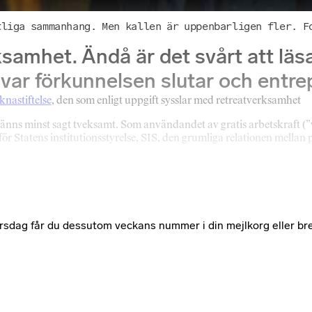
tliga sammanhang. Men kallen är uppenbarligen fler. F
samhet. Ändå är det svårt att läs
 var förkunnelsen slutar och entre
knastiftelse
, den som enligt uppgift sysslar med retreatverksamhet
 känns minst sagt tveksamt. Som användandet av gratis arbetskraft (”
ör Statens institutionsstyrelse, SIS, den grumliga relationen mellan p
e torsdag får du dessutom veckans nummer i din mejlkorg eller br