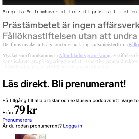
Birgitta Ed framhäver alltid sitt prästkall i offen
Prästämbetet är ingen affärsverk
Fållöknastiftelsen utan att undra
Det finns mycket att säga om turerna kring statsministerfruns
Fållö
Mycket som framkommer i
Aftonbladets granskning
av stiftelsen
kanslisekreterare på Regeringskansliet, respektive generaldirektör f
i Sörmland samt det bristfälliga säkerhetstänkandet.
Läs direkt. Bli prenumerant!
Få tillgång till alla artiklar och exklusiva poddavsnitt. Varj
79 kr
Från
Prenumerera
Är du redan prenumerant?
Logga in