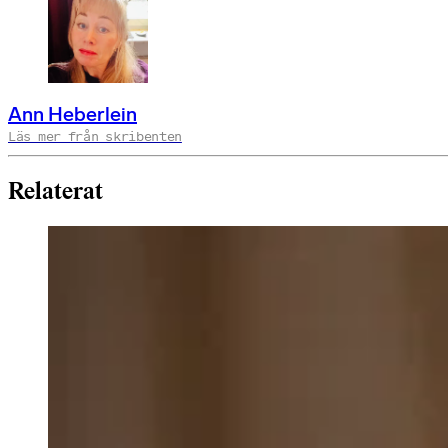
Ann Heberlein
Läs mer från skribenten
Relaterat