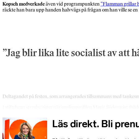
Kopsch medverkade
även vid programpunkten
”Flamman grillar 
räckte han bara upp handen halvvägs på frågan om han ville se en
Jag blir lika lite socialist av a
Deltagandet på festen, som arrangerades tillsammans med tankesmed
I stiftelsens styrelse sitter näringslivsprofilen Marie Söderqvist (b
Läs direkt. Bli pre