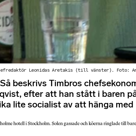
hefredaktör Leonidas Aretakis (till vänster). Foto: A
. Så beskrivs Timbros chefsekono
ist, efter att han stått i baren 
 lika lite socialist av att hänga m
lme hotell i Stockholm. Solen gassade och köerna ringlade till bare