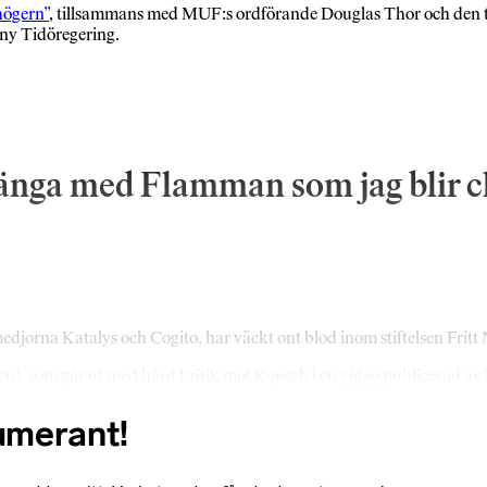
högern”
, tillsammans med MUF:s ordförande Douglas Thor och den 
 ny Tidöregering.
tt hänga med Flamman som jag blir c
jorna Katalys och Cogito, har väckt ont blod inom stiftelsen Fritt
ilden), som går ut med hård kritik mot Kopsch i en
video
publicerad av
numerant!