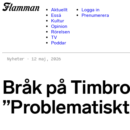
Aktuellt
Logga in
Essä
Prenumerera
Kultur
Opinion
Rörelsen
TV
Poddar
Nyheter
12 maj, 2026
Bråk på Timbro 
”Problematiskt