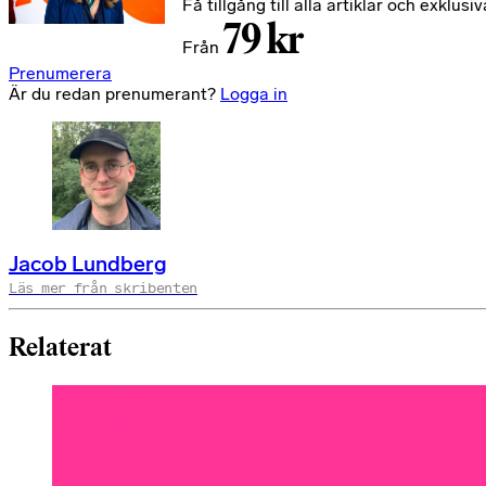
Få tillgång till alla artiklar och exkl
79 kr
Från
Prenumerera
Är du redan prenumerant?
Logga in
Jacob Lundberg
Läs mer från skribenten
Relaterat