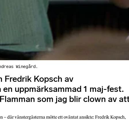
ndreas Winegård.
m Fredrik Kopsch av
på en uppmärksammad 1 maj-fest.
ed Flamman som jag blir clown av at
n – där vänstergästerna mötte ett oväntat ansikte: Fredrik Kopsch,