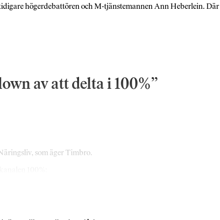
tidigare högerdebattören och M-tjänstemannen Ann Heberlein. Där
lown av att delta i 100%
 Näringsliv, som äger Timbro.
 kanalen 100%: