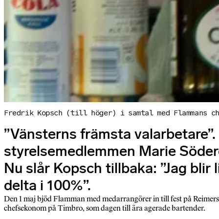
Fredrik Kopsch (till höger) i samtal med Flammans c
”Vänsterns främsta valarbetare”
styrelsemedlemmen Marie Söderqv
Nu slår Kopsch tillbaka: ”Jag blir
delta i 100%”.
Den 1 maj bjöd Flamman med medarrangörer in till fest på Reimersho
chefsekonom på Timbro, som dagen till ära agerade bartender.