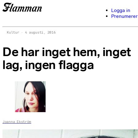
Logga in
Prenumerer
Kultur
4 augusti, 2016
De har inget hem, inget
lag, ingen flagga
Joanna Ekström