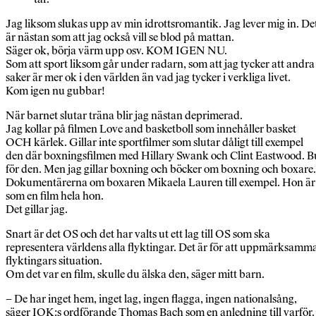
Jag liksom slukas upp av min idrottsromantik. Jag lever mig in. De
är nästan som att jag också vill se blod på mattan.
Säger ok, börja värm upp osv. KOM IGEN NU.
Som att sport liksom går under radarn, som att jag tycker att andra
saker är mer ok i den världen än vad jag tycker i verkliga livet.
Kom igen nu gubbar!
När barnet slutar träna blir jag nästan deprimerad.
Jag kollar på filmen Love and basketboll som innehåller basket
OCH kärlek. Gillar inte sportfilmer som slutar dåligt till exempel
den där boxningsfilmen med Hillary Swank och Clint Eastwood. B
för den. Men jag gillar boxning och böcker om boxning och boxare.
Dokumentärerna om boxaren Mikaela Lauren till exempel. Hon är
som en film hela hon.
Det gillar jag.
Snart är det OS och det har valts ut ett lag till OS som ska
representera världens alla flyktingar. Det är för att uppmärksamm
flyktingars situation.
Om det var en film, skulle du älska den, säger mitt barn.
– De har inget hem, inget lag, ingen flagga, ingen nationalsång,
säger IOK:s ordförande Thomas Bach som en anledning till varför.