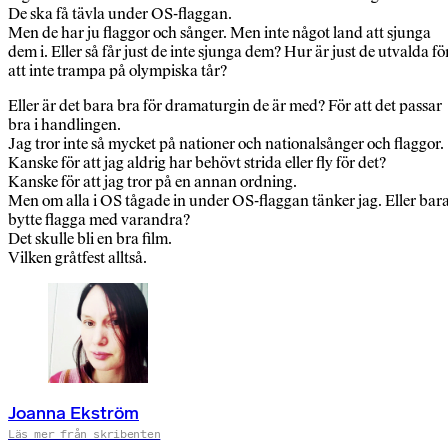
De ska få tävla under OS-flaggan.
Men de har ju flaggor och sånger. Men inte något land att sjunga
dem i. Eller så får just de inte sjunga dem? Hur är just de utvalda fö
att inte trampa på olympiska tår?
Eller är det bara bra för dramaturgin de är med? För att det passar
bra i handlingen.
Jag tror inte så mycket på nationer och nationalsånger och flaggor.
Kanske för att jag aldrig har behövt strida eller fly för det?
Kanske för att jag tror på en annan ordning.
Men om alla i OS tågade in under OS-flaggan tänker jag. Eller bar
bytte flagga med varandra?
Det skulle bli en bra film.
Vilken gråtfest alltså.
Joanna Ekström
Läs mer från skribenten