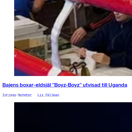
Bajens boxar-eldsjäl ”Boyz-Boyz” utvisad till Uganda
Inrikes
/
Nyheter
Liz Fällman