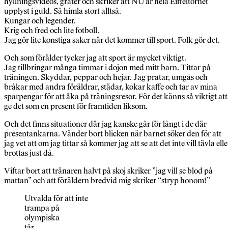
hyllningsvideos, gråter och skriker att NU är hela Eiffeltornet
upplyst i guld. Så himla stort alltså.
Kungar och legender.
Krig och fred och lite fotboll.
Jag gör lite konstiga saker när det kommer till sport. Folk gör det.
Och som förälder tycker jag att sport är mycket viktigt.
Jag tillbringar många timmar i dojon med mitt barn. Tittar på
träningen. Skyddar, peppar och hejar. Jag pratar, umgås och
bråkar med andra föräldrar, städar, kokar kaffe och tar av mina
sparpengar för att åka på träningsresor. För det känns så viktigt att
ge det som en present för framtiden liksom.
Och det finns situationer där jag kanske går för långt i de där
presentankarna. Vänder bort blicken när barnet söker den för att
jag vet att om jag tittar så kommer jag att se att det inte vill tävla elle
brottas just då.
Viftar bort att tränaren halvt på skoj skriker ”jag vill se blod på
mattan” och att föräldern bredvid mig skriker “stryp honom!”
Utvalda för att inte
trampa på
olympiska
tår.