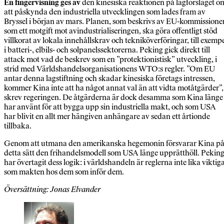
En fingervisning ges av
den kinesiska reaktionen på lagförslaget o
att påskynda den industriella utvecklingen som lades fram av
Bryssel i början av mars. Planen, som beskrivs av EU-kommissione
som ett motgift mot avindustrialiseringen, ska göra offentligt stöd
villkorat av lokala innehållskrav och tekniköverföringar, till exemp
i batteri-, elbils- och solpanelssektorerna. Peking gick direkt till
attack mot vad de beskrev som en ”protektionistisk” utveckling, i
strid med Världshandelsorganisationens WTO:s regler. ”Om EU
antar denna lagstiftning och skadar kinesiska företags intressen,
kommer Kina inte att ha något annat val än att vidta motåtgärder”,
skrev regeringen. De åtgärderna är dock desamma som Kina länge
har använt för att bygga upp sin industriella makt, och som USA
har blivit en allt mer hängiven anhängare av sedan ett årtionde
tillbaka.
Genom att utmana den amerikanska hegemonin försvarar Kina p
detta sätt den frihandelsmodell som USA länge upprätthöll. Pekin
har övertagit dess logik: i världshandeln är reglerna inte lika viktig
som makten hos dem som inför dem.
Översättning: Jonas Elvander