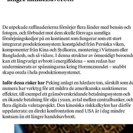
De utpekade raffinaderierna försörjer flera länder med bensin och
fotogen, och förbudet mot dem skulle försvaga samtliga
försörjningskedjor på en kontinent som fungerar som ett stort
integrerat produktionssystem: konstgödsel från Persiska viken,
komponenter från Kina och Sydkorea, montering i Vietnam eller
Bangladesh, och så vidare. I denna struktur av ömsesidigt beroend
kan ett långvarigt avbrott i energiflödena – som redan har
underminerats av spänningarna kring Hormuzsundet – snabbt
skapa oreda i hela produktionssystemet.
Inför dessa risker har
Peking anlagt en hårdare ton, särskilt som d
numera har verktyg för att mildra de amerikanska sanktioneras
effekter, till exempel ett gränsöverskridande betalningssystem och
en ökande betalning för olja i yuan, avtal mellan centralbanker, oc
flera digitala valutaprojekt. Den kinesiska riskkalkylen har därför
uppdaterats: en direkt konfrontation med USA är i dag mindre
kostsam än ett längre handelsavbrott.