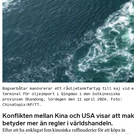
Bogserbåtar manövrerar ett råoljetankfartyg till kaj vid e
terminal för oljeimport i Qingdao i den östkinesiska
provinsen Shandong, lördagen den 11 april 2026. Foto:
Chinatopix/AP/TT.
Konflikten mellan Kina och USA visar att mak
betyder mer än regler i världshandeln.
Efter att ha anklagat fem kinesiska raffinaderier för att köpa in