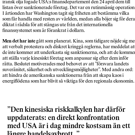
iransk olja fogade USA:s finansdepartement den 24 april dem till
listan över sanktionerade företag. Det var en rutinmässig operation
I årtionden har Washington tagit sig friheten att bestämma vilka
som får handla med resten av världen, medan alla böjer sig för dera
diktat i rädsla för att stängas ute från det internationella
finanssystemet som är förankrat i dollarn.
Men det har inte
gått som planerat. Kina, som tidigare nöjde sig m
att verbalt protestera och diskret kringgå reglerna, har meddelat at
de inte kommer att underkasta sig sanktionerna, och att de komme
att ställa varje kinesiskt företag som anpassar sig efter dem inför
rätta. Beslutet motiverades med behovet av att ”försvara landets
suveränitet, säkerhet och utvecklingsmöjligheter”. Med andra ord:
att hindra de amerikanska sanktionerna från att skapa kaos i
energiflödena som har blivit så viktiga för den regionala ekonomin.
Den kinesiska riskkalkylen har därför
uppdaterats: en direkt konfrontation
med USA är i dag mindre kostsam än ett
längre handelsavbrott.