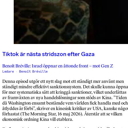
Tiktok är nästa stridszon efter Gaza
Benoît Bréville: Israel öppnar en åttonde front – mot Gen Z
Ledare
Benoît Bréville
Denna episod utgör ett nytt slag mot ett ständigt mer använt men
ständigt mindre effektivt sanktionssystem. Det skulle kunna öppn
för mer systematiska sätt att kringgå sanktioner, vilket underlättas
av framväxten av nya handelslösningar som stöds av Kina. ”Tiden
då Washington ensamt bestämde vem världen fick handla med och
åtlyddes är förbi”, skriver en kinesisk kritiker av USA, kanske någo
förhastat (The Morning Star, 16 maj 2026). Återstår att se vilken
ekonomisk ordning Kina vill etablera.