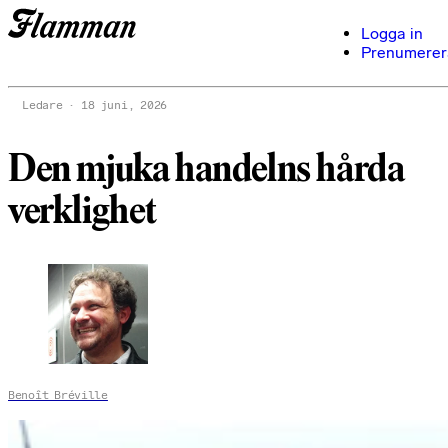
Logga in
Prenumerer
Ledare
18 juni, 2026
Den mjuka handelns hårda
verklighet
Benoît Bréville