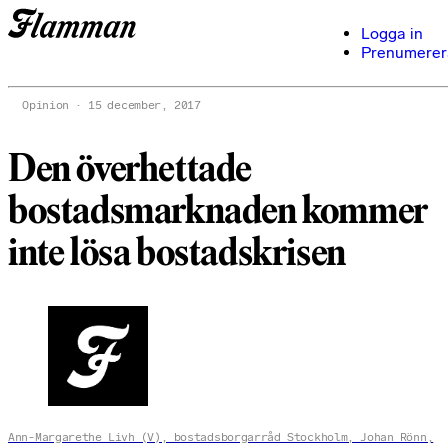
Logga in
Prenumerer
Opinion
15 december, 2017
Den överhettade
bostadsmarknaden kommer
inte lösa bostadskrisen
Ann-Margarethe Livh (V), bostadsborgarråd Stockholm, Johan Rönn,