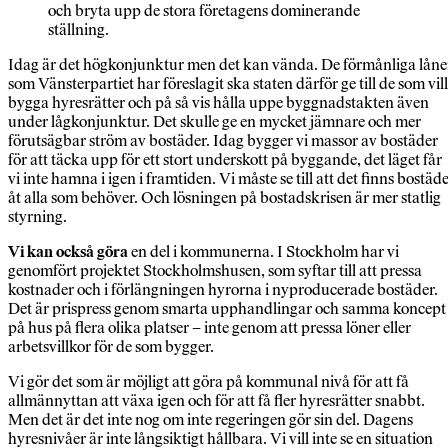
och bryta upp de stora företagens dominerande
ställning.
Idag är det högkonjunktur men det kan vända. De förmånliga lån
som Vänsterpartiet har föreslagit ska staten därför ge till de som vill
bygga hyresrätter och på så vis hålla uppe byggnadstakten även
under lågkonjunktur. Det skulle ge en mycket jämnare och mer
förutsägbar ström av bostäder. Idag bygger vi massor av bostäder
för att täcka upp för ett stort underskott på byggande, det läget får
vi inte hamna i igen i framtiden. Vi måste se till att det finns bostäd
åt alla som behöver. Och lösningen på bostadskrisen är mer statlig
styrning.
Vi kan också göra
en del i kommunerna. I Stockholm har vi
genomfört projektet Stockholmshusen, som syftar till att pressa
kostnader och i förlängningen hyrorna i nyproducerade bostäder.
Det är prispress genom smarta upphandlingar och samma koncept
på hus på flera olika platser – inte genom att pressa löner eller
arbetsvillkor för de som bygger.
Vi gör det som är möjligt att göra på kommunal nivå för att få
allmännyttan att växa igen och för att få fler hyresrätter snabbt.
Men det är det inte nog om inte regeringen gör sin del. Dagens
hyresnivåer är inte långsiktigt hållbara. Vi vill inte se en situation