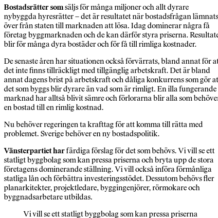
Bostadsrätter som
säljs för många miljoner och allt dyrare
nybyggda hyresrätter – det är resultatet när bostadsfrågan lämnat
över från staten till marknaden att lösa. Idag dominerar några få
företag byggmarknaden och de kan därför styra priserna. Resultat
blir för många dyra bostäder och för få till rimliga kostnader.
De senaste åren har situationen också förvärrats, bland annat för a
det inte finns tillräckligt med tillgänglig arbetskraft. Det är bland
annat dagens brist på arbetskraft och dåliga konkurrens som gör at
det som byggs blir dyrare än vad som är rimligt. En illa fungerande
marknad har alltså blivit sämre och förlorarna blir alla som behöve
en bostad till en rimlig kostnad.
Nu behöver regeringen ta krafttag för att komma till rätta med
problemet. Sverige behöver en ny bostadspolitik.
Vänsterpartiet har
färdiga förslag för det som behövs. Vi vill se ett
statligt byggbolag som kan pressa priserna och bryta upp de stora
företagens dominerande ställning. Vi vill också införa förmånliga
statliga lån och förbättra investeringsstödet. Dessutom behövs fler
planarkitekter, projektledare, byggingenjörer, rörmokare och
byggnadsarbetare utbildas.
Vi vill se ett statligt byggbolag som kan pressa priserna