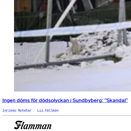
Ingen döms för dödsolyckan i Sundbyberg: ”Skandal”
Inrikes
/
Nyheter
Liz Fällman