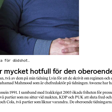
ta för dödshot.
är mycket hotfull för den oberoen
tan, två av dem på min tidning Lvin för att de skrivit om regimen och
amad Mahmood som är chefredaktör på tidningen Aweene har han be
ssein 1991. I samband med Irakkriget 2003 ökade friheten för press
vå partier som nu sitter vid makten, KDP och PUK att sluta fred och
ola, två partier som liknar varandra. De oberoende tidningarna ho