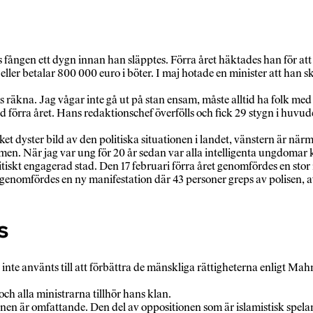
ngen ett dygn innan han släpptes. Förra året häktades han för att ha
eller betalar 800 000 euro i böter. I maj hotade en minister att han 
 räkna. Jag vågar inte gå ut på stan ensam, måste alltid ha folk med
 året. Hans redaktionschef överfölls och fick 29 stygn i huvudet. F
dyster bild av den politiska situationen i landet, vänstern är närm
en. När jag var ung för 20 år sedan var alla intelligenta ungdomar 
iskt engagerad stad. Den 17 februari förra året genomfördes en stor
 genomfördes en ny manifestation där 43 personer greps av polisen, 
s
nte använts till att förbättra de mänskliga rättigheterna enligt Mahm
ch alla ministrarna tillhör hans klan.
nen är omfattande. Den del av oppositionen som är islamistisk spelar 