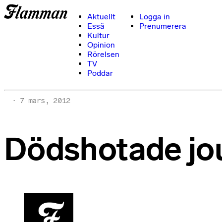
Aktuellt
Logga in
Essä
Prenumerera
Kultur
Opinion
Rörelsen
TV
Poddar
7 mars, 2012
Dödshotade jou