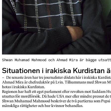
Shwan Muhamad Mahmood och Ahmad Mira är bägge utsat
Situationen i irakiska Kurdistan 
– De senaste åren har tre journalister dödats här i irakiska Kurdis
Ahmad Mira är chefredaktör på Lvin. Tillsammans med Shwan Muh
hotas i irakiska Kurdistan.
Regionen har haft ett eget parlament efter revolten mot Saddam Hu
utsattes för mordförsök. Då hade USA mer eller mindre pressat de t
Shwan Muhamad Mahmood beskriver de två partierna som Pepsi och C
mänskliga rättigheter och hur kvinnor behandlas.