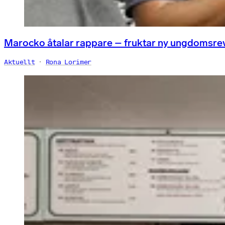
Marocko åtalar rappare – fruktar ny ungdomsre
Aktuellt
Rona Lorimer