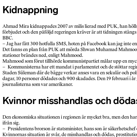
Kidnappning
Ahmad Mira kidnappades 2007 av milis lierad med PUK, han hölls få
förbjudet och den påföljd regeringen kräver är att tidningen stängs 
BBC.
– Jag har fått 300 hotfulla SMS, hoten på Facebook kan jag inte ens
Det fanns en plan från PUK att mörda Shwan Muhamad Mahmood förra
stationer brändes ned, enligt Mahmood.
Mahmood som förut tillhörde kommunistpartiet målar upp en mycket 
– Kommunisterna har ett mandat i parlamentet och de stöttar regim
Staden Süleman där de bägge verkar anses vara en sekulär och polit
dagar, 10 personer dödades och 900 skadades. Den 19 februari i år
journalisterna som var amerikaner.
Kvinnor misshandlas och döda
Den ekonomiska situationen i regionen är mycket bra, men den har i
ifrån sig.
– Presidentens brorson är statsminister, hans son är säkerhetschef o
Kvinnornas situation är svår, de misshandlas och dödas, prostitutio