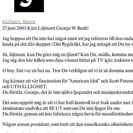
Michael Moore
27 juni 2003 Käre Löjtnant George W Bush!
Jag hoppas att Du inte har något emot att jag refererar till den e
landa på det där skeppet i Din flygdräkt, har jag antagit att Du nu vil
Så, löjtnant, kan Du göra mig en tjänst? Kan Du, snälla, komma m
Jag såg den här killen som dina vänner hittat på TV igår; irakiern
O boy. Det var en bra en. Tror Du verkligen att vi är så dumma som
Jag känner att vår fascination för ”American Idol” och Scott Pet
och UTHÅLLIGHET.
Du förstår, George, det är inte själva ljugandet och manipulerand
Det som upprör mig är att vi har haft kontroll över Irak under mer ä
åtminstone undvika att SE UT som om Du inte ljuger för oss.
Du förstår, genom att inte fabricera några bevis för massförstörelse
Någon annan president, som trott att den amerikanska allmänheten s