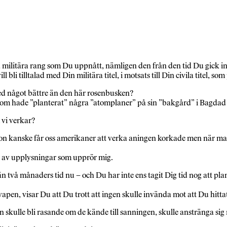
nda militära rang som Du uppnått, nämligen den från den tid Du gick i
l bli tilltalad med Din militära titel, i motsats till Din civila titel,
ed något bättre än den här rosenbusken?
 som hade ”planterat” några ”atomplaner” på sin ”bakgård” i Bagdad 
 vi verkar?
erson kanske får oss amerikaner att verka aningen korkade men när 
et av upplysningar som upprör mig.
n två månaders tid nu – och Du har inte ens tagit Dig tid nog att plan
vapen, visar Du att Du trott att ingen skulle invända mot att Du hittat
kulle bli rasande om de kände till sanningen, skulle anstränga sig m