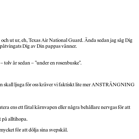
n och ut ur, eh, Texas Air National Guard. Ända sedan jag såg Dig
 som påtvingats Dig av Din pappas vänner.
– tolv år sedan – ”under en rosenbuske”.
man skall ljuga för oss kräver vi faktiskt lite mer ANSTRÄNGNING
tera ens ett fåtal kärnvapen eller några behållare nervgas för att
 på alltihopa.
ycket för att dölja sina svepskäl.