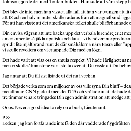
Johnson gjorde det med Tonkin-bukten. Han sade att våra skepp bl
Det blev de inte, men han visste i alla fall att han var tvungen att f
att 18 och en halv minuter skulle raderas från ett magnetband ligga
För att han visste att det amerikanska folket skulle bli förbannade 
Din envisa vägran att inte backa upp det verbala lurendrejeriet med 
amerikaner är så jäkla apatiska och lata – vi behöver inte produce
spridit lite mjältbrand runt de där småhålorna nära Basra eller ”u
vi skulle revoltera om vi ertappade Dig med en lögn.
Det hade varit att visa oss en smula respekt. Vi hade i ärlighetens n
men vi skulle åtminstone varit stolta över att Du visste att Du beh
Jag antar att Du till sist listade ut det nu i veckan.
Det började verka som om miljoner av oss ville syna Din bluff – des
metallbitar. CNN gick ut med det 17.15 och vrålade ut att de hade 
tre timmar senare tvingades Din egen administration att medge att
Oops. Never a good idea to rely on a bush, Lieutenant.
P.S:
Ledsen, jag kan fortfarande inte få den där vadderade flygdräkten