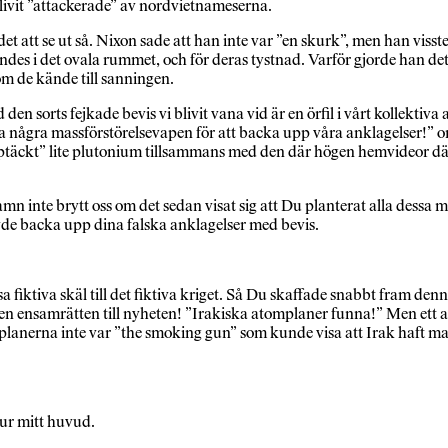
ivit ”attackerade” av nordvietnameserna.
å det att se ut så. Nixon sade att han inte var ”en skurk”, men han viss
ndes i det ovala rummet, och för deras tystnad. Varför gjorde han de
om de kände till sanningen.
den sorts fejkade bevis vi blivit vana vid är en örfil i vårt kollekti
ra några massförstörelsevapen för att backa upp våra anklagelser!” 
pptäckt” lite plutonium tillsammans med den där högen hemvideor där 
amn inte brytt oss om det sedan visat sig att Du planterat alla dessa m
övde backa upp dina falska anklagelser med bevis.
sa fiktiva skäl till det fiktiva kriget. Så Du skaffade snabbt fram 
den ensamrätten till nyheten! ”Irakiska atomplaner funna!” Men ett a
 planerna inte var ”the smoking gun” som kunde visa att Irak haft ma
 ur mitt huvud.