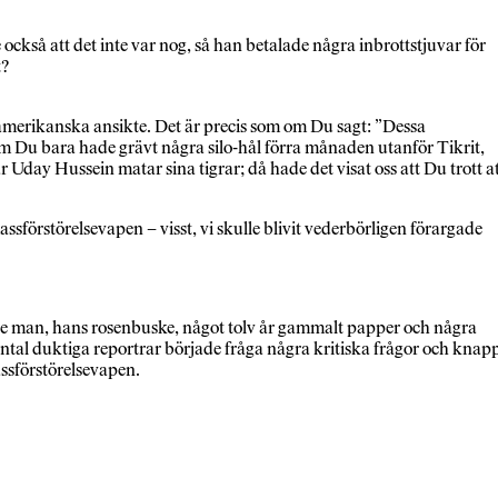
te också att det inte var nog, så han betalade några inbrottstjuvar för
t?
va amerikanska ansikte. Det är precis som om Du sagt: ”Dessa
om Du bara hade grävt några silo-hål förra månaden utanför Tikrit,
Uday Hussein matar sina tigrar; då hade det visat oss att Du trott a
assförstörelsevapen – visst, vi skulle blivit vederbörligen förargade
denne man, hans rosenbuske, något tolv år gammalt papper och några
ntal duktiga reportrar började fråga några kritiska frågor och knap
ssförstörelsevapen.