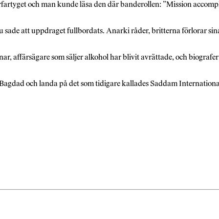
rfartyget och man kunde läsa den där banderollen: ”Mission accompl
Du sade att uppdraget fullbordats. Anarki råder, britterna förlorar s
nnar, affärsägare som säljer alkohol har blivit avrättade, och biogra
Bagdad och landa på det som tidigare kallades Saddam International 