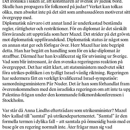
Det ironiska i saken är, att konstnären är svensk av judisk börd.
Skulle han propagera för folkmord på judar? Verket kan tolkas
olika, men absolut inte på det sätt som ambassadören motiverat sitt
övergrepp med.
Diplomatisk närvaro i ett annat land är underkastad bestämda
regler, rättigheter och restriktioner. För en diplomat är det särskilt
försvårande att uppträda som herr Mazel. Det strider på det grövst
mot diplomatisk uppförandekod. Diplomatisk status är något som
en annan stat ger och förfogar över. Herr Mazel har inte begripit
detta. Han har begått en handling som för en icke-diplomat är
straffbar. Därmed har han kvalificerat sig för utvisning ur Sverige.
Vad som blir intressant, är den svenska regeringens reaktion på
övergreppet. Det har stått klart, att statsministern medvetet sökt
föra utrikes-politiken i en tydligt Israel-vänlig riktning. Regeringen
har sedermera fått en verkligt kvalificerad Israel-sympatisör:
samordningsministern Pär Nuder. Det är han som förhandlat fram
överenskommelsen med den israeliska regeringen om att inte ta up
Palestina-frågan under den kommande folkmordskonferensen i
Stockholm.
Var står då Anna Lindhs efterträdare som utrikesminister? Mazel
blev kallad till ”samtal” på utrikesdepartementet. ”Samtal” är den
formella termen i dylika fall – att samtala på ömsesidig basis med e
buse gör en regering normalt inte. Åter frågar man sig vad