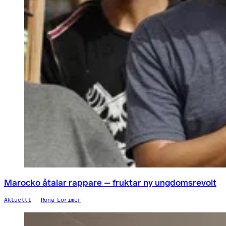
Marocko åtalar rappare – fruktar ny ungdomsrevolt
Aktuellt
Rona Lorimer