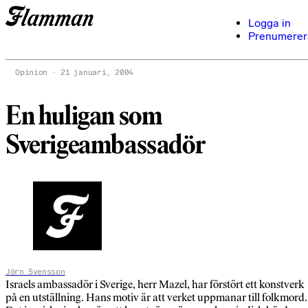
Logga in
Prenumerer
Opinion
21 januari, 2004
En huligan som
Sverigeambassadör
Jörn Svensson
Israels ambassadör i Sverige, herr Mazel, har förstört ett konstverk
på en utställning. Hans motiv är att verket uppmanar till folkmord.