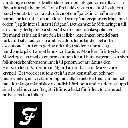
vändningen i svensk Mellersta östern-politik ger för resultat. I sin
första intervju betonade Laila Freivalds vikten av att slå vakt om
Israel som stat. Hon talade däremot om ”palestinierna” utan att
nämna ordet stat. Hon inledde sitt svar på intervjuarens fråga med
orden ”jag är inte så insatt i frågan”. Det kanske är förklaringen till
att vi har ytterligare två statsråd som sköter utrikespolitiken.
Ett märkligt inslag är att den israeliska regeringen omedelbart
förklarat sitt stöd för sin ambassadörs handlande. Det är helt
exceptionellt, att en regering offentligt stöder ett brottsligt
handlande på ett annat lands territorium. Man kan få intrycket att
Mazel gjort en medveten provokation för att hans regering ska styr
folkmordskonferensens innehåll genom hot att lämna den.
Hur som helst. Varje annan åtgärd än att kasta ut Mazel vore
kryperi. Det vore dessutom ett hån mot konstnären och mot
museichefen, en förolämpning mot alla israeliska fredsvänner och
mot de många människor av judisk börd, som under tidernas lopp i
sina hemländer så ofta gått i främsta ledet för frihet, tolerans och
rättvisa mellan folken.