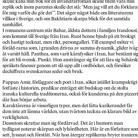
skulle kalla min bok för en invandrarroman skulle titeln vara min
replik och inom parentes skulle det stå: ’Men jag vill att du förklara
för mig varför du gör det’”. Det säger något både om litteraturens
villkor i Sverige, och om Bakhtiaris skarpa blick för det samtida
samhället.
I romanens centrum står Bahar, äldsta dottern i familjen Irandoust
som kommit till Sverige från Iran. Runt henne bjuds på ett brokigt
och hastigt tecknat, men rikt, persongalleri. Till exempel möter vi
föräld-rarna som, i grunden drivna av samma dynamik, glider iväg
åt varsitt håll. Panthea, som varit kärnfysiker i Iran, har bestämt si
för att bli svensk. Punkt. Hon anstränger sig för att lära sig behärs
språkets finesser genom att slå upp allt i ordböcker, och försöker
dechiffrera svenskarnas seder och bruk.
Pappan Amir, förläggare och poet i Iran, söker istället krampaktigt
fotfäste i historien, predikar enträget sitt budskap om de stolta
iranska kulturella traditionerna, också för kunderna på den pizzer
där han börjar arbeta.
Karaktärerna är visserligen typer, men det lätta karikerandet får
dem inte att lämna världen, utan tvärtom teckna en klarare bild av
verkligheten.
Dessutom skrattar man sig fördärvad. Det är i humorn man
tydligast noterar skärpan och lyhördheten. Här är en författare so
sett, lyssnat och förstått. När hon återger replikerna bryter iraniern