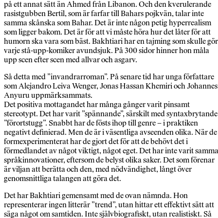
på ett annat sätt än Ahmed från Libanon. Och den kverulerande
rasistgubben Bertil, som är farfar till Bahars pojkvän, talar inte
samma skånska som Bahar. Det är inte någon petig hyperrealism
som ligger bakom. Det är för att vi måste höra hur det låter för att
humorn ska vara som bäst. Bakhtiari har en tajming som skulle gö
varje stå-upp-komiker avundsjuk. På 300 sidor hinner hon måla
upp scen efter scen med allvar och asgarv.
Så detta med ”invandrarroman”. På senare tid har unga författare
som Alejandro Leiva Wenger, Jonas Hassan Khemiri och Johannes
Anyuru uppmärksammats.
Det positiva mottagandet har många gånger varit pinsamt
stereotypt. Det har varit ”spännande”, särskilt med syntaxbrytande
”förortstugg”. Snabbt har de fösts ihop till genre – i praktiken
negativt definierad. Men de är i väsentliga avseenden olika. När de
formexperimenterat har de gjort det för att de behövt det i
förmedlandet av något viktigt, något eget. Det har inte varit samm
språkinnovationer, eftersom de belyst olika saker. Det som förenar
är viljan att berätta och den, med nödvändighet, långt över
genomsnittliga talangen att göra det.
Det har Bakhtiari gemensamt med de ovan nämnda. Hon
representerar ingen litterär ”trend”, utan hittar ett effektivt sätt att
säga något om samtiden. Inte självbiografiskt, utan realistiskt. Så