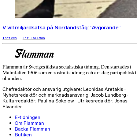
V vill miljardsatsa på Norrlandståg: ”Avgörande”
Inrikes
Liz Fällman
Flamman är Sveriges äldsta socialistiska tidning. Den startades i
Malmfälten 1906 som en rösträttstidning och är i dag partipolitiskt
obunden.
Chefredaktör och ansvarig utgivare: Leonidas Aretakis ·
Nyhetsredaktör och marknadsansvarig: Jacob Lundberg ·
Kulturredaktör: Paulina Sokolow · Utrikesredaktör: Jonas
Elvander
E-tidningen
Om Flamman
Backa Flamman
Butiken