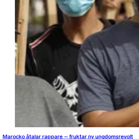
Marocko åtalar rappare – fruktar ny ungdomsrevolt