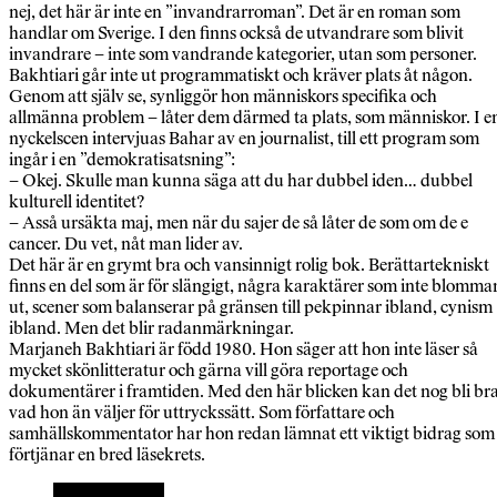
nej, det här är inte en ”invandrarroman”. Det är en roman som
handlar om Sverige. I den finns också de utvandrare som blivit
invandrare – inte som vandrande kategorier, utan som personer.
Bakhtiari går inte ut programmatiskt och kräver plats åt någon.
Genom att själv se, synliggör hon människors specifika och
allmänna problem – låter dem därmed ta plats, som människor. I e
nyckelscen intervjuas Bahar av en journalist, till ett program som
ingår i en ”demokratisatsning”:
– Okej. Skulle man kunna säga att du har dubbel iden… dubbel
kulturell identitet?
– Asså ursäkta maj, men när du sajer de så låter de som om de e
cancer. Du vet, nåt man lider av.
Det här är en grymt bra och vansinnigt rolig bok. Berättartekniskt
finns en del som är för slängigt, några karaktärer som inte blomma
ut, scener som balanserar på gränsen till pekpinnar ibland, cynism
ibland. Men det blir radanmärkningar.
Marjaneh Bakhtiari är född 1980. Hon säger att hon inte läser så
mycket skönlitteratur och gärna vill göra reportage och
dokumentärer i framtiden. Med den här blicken kan det nog bli br
vad hon än väljer för uttryckssätt. Som författare och
samhällskommentator har hon redan lämnat ett viktigt bidrag som
förtjänar en bred läsekrets.