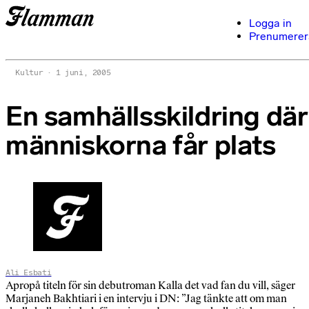
Logga in
Prenumerer
Kultur
1 juni, 2005
En samhällsskildring där
människorna får plats
Ali Esbati
Apropå titeln för sin debutroman Kalla det vad fan du vill, säger
Marjaneh Bakhtiari i en intervju i DN: ”Jag tänkte att om man