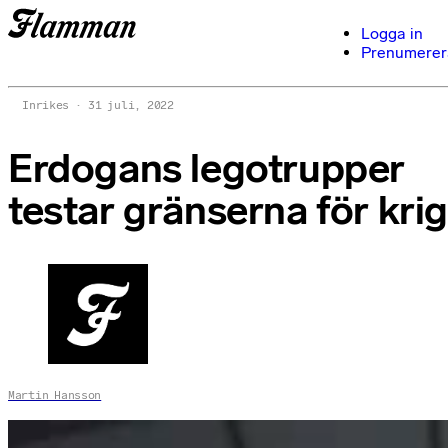
Logga in
Prenumerer
Inrikes
31 juli, 2022
Erdogans legotrupper
testar gränserna för kri
Martin Hansson