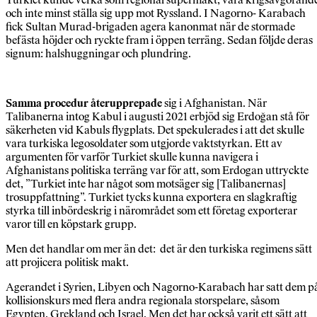
och inte minst ställa sig upp mot Ryssland. I Nagorno- Karabach
fick Sultan Murad-brigaden agera kanonmat när de stormade
befästa höjder och ryckte fram i öppen terräng. Sedan följde deras
signum: halshuggningar och plundring.
Samma procedur återupprepade
sig i Afghanistan. När
Talibanerna intog Kabul i augusti 2021 erbjöd sig Erdoğan stå för
säkerheten vid Kabuls flygplats. Det spekulerades i att det skulle
vara turkiska legosoldater som utgjorde vaktstyrkan. Ett av
argumenten för varför Turkiet skulle kunna navigera i
Afghanistans politiska terräng var för att, som Erdogan uttryckte
det, ”Turkiet inte har något som motsäger sig [Talibanernas]
trosuppfattning”. Turkiet tycks kunna exportera en slagkraftig
styrka till inbördeskrig i närområdet som ett företag exporterar
varor till en köpstark grupp.
Men det handlar om mer än det: det är den turkiska regimens sätt
att projicera politisk makt.
Agerandet i Syrien, Libyen och Nagorno-Karabach har satt dem p
kollisionskurs med flera andra regionala storspelare, såsom
Egypten, Grekland och Israel. Men det har också varit ett sätt att