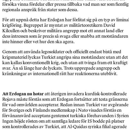
försöka vinna fördelar eller pressa tillbaka vad man ser som fientli
regionala anspråk från stater som dessa.
För att uppnå detta har Erdoğan har förlitat sig på en typ av limina
krigföring. Begreppet är myntat av militärteoretikern David
Kilcullen och beskriver militära angrepp mot ett annat land eller
dess intressen som är precis så svaga eller snabba att motståndaren
inte hinner eller vet hur den ska agera.
Genom att använda legosoldater och officiellt endast bistå med
krigsmateriel lyckas Turkiet angripa sina motståndare utan att det
kan kallas konventionellt krig, och utan att tvinga fram ett kraftigt
svar. Än så länge har de lyckats. Trots upprepade angrepp och
kränkningar av internationell rätt har reaktionerna uteblivit.
Att Erdogan nu hotar
att återigen invadera kurdisk-kontrollerade
Rojava måste förstås som att Erdogan fortsätter att testa gränserna
för vad omvärlden accepterar. Redan innan Turkiet var avgörande
för Sveriges och Finlands medlemskap i Nato visades förstås en
förvånansvärd acceptans gentemot turkiska förehavanden i Syrien
Ingen höjde rösten om att samtliga ledare för IS bodde på platser
som kontrollerades av Turkiet, att Al-Qaidas syriska filial agerade