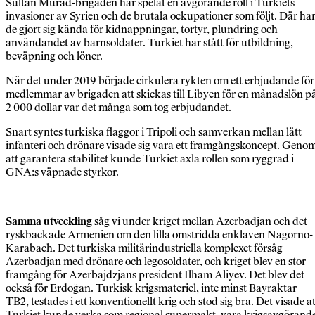
Sultan Murad-brigaden har spelat en avgörande roll i Turkiets
invasioner av Syrien och de brutala ockupationer som följt. Där ha
de gjort sig kända för kidnappningar, tortyr, plundring och
användandet av barnsoldater. Turkiet har stått för utbildning,
beväpning och löner.
När det under 2019 började cirkulera rykten om ett erbjudande för
medlemmar av brigaden att skickas till Libyen för en månadslön p
2 000 dollar var det många som tog erbjudandet.
Snart syntes turkiska flaggor i Tripoli och samverkan mellan lätt
infanteri och drönare visade sig vara ett framgångskoncept. Geno
att garantera stabilitet kunde Turkiet axla rollen som ryggrad i
GNA:s väpnade styrkor.
Samma utveckling
såg vi under kriget mellan Azerbadjan och det
ryskbackade Armenien om den lilla omstridda enklaven Nagorno-
Karabach. Det turkiska militärindustriella komplexet försåg
Azerbadjan med drönare och legosoldater, och kriget blev en stor
framgång för Azerbajdzjans president Ilham Aliyev. Det blev det
också för Erdoğan. Turkisk krigsmateriel, inte minst Bayraktar
TB2, testades i ett konventionellt krig och stod sig bra. Det visade at
Turkiet kunde verka som regional supermakt, vara krigsavgörand