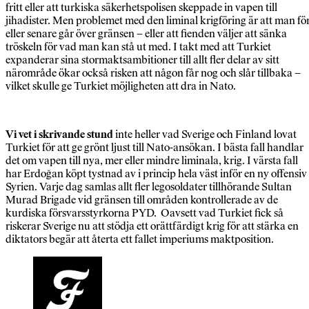
fritt eller att turkiska säkerhetspolisen skeppade in vapen till
jihadister. Men problemet med den liminal krigföring är att man fö
eller senare går över gränsen – eller att fienden väljer att sänka
tröskeln för vad man kan stå ut med. I takt med att Turkiet
expanderar sina stormaktsambitioner till allt fler delar av sitt
närområde ökar också risken att någon får nog och slår tillbaka –
vilket skulle ge Turkiet möjligheten att dra in Nato.
Vi vet i
skrivande stund
inte heller vad Sverige och Finland lovat
Turkiet för att ge grönt ljust till Nato-ansökan. I bästa fall handlar
det om vapen till nya, mer eller mindre liminala, krig. I värsta fall
har Erdoğan köpt tystnad av i princip hela väst inför en ny offensiv 
Syrien. Varje dag samlas allt fler legosoldater tillhörande Sultan
Murad Brigade vid gränsen till områden kontrollerade av de
kurdiska försvarsstyrkorna PYD. Oavsett vad Turkiet fick så
riskerar Sverige nu att stödja ett orättfärdigt krig för att stärka en
diktators begär att återta ett fallet imperiums maktposition.