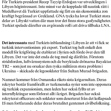
För Turkiets president Recep Tayyip Erdoğan var utvecklingen i
Libyen högintressant. Inte minst var de kopplade till nautisk rätt i
Medelhavet då Turkiet uppfattade sig fått en sin ekonomiska zon
kraftigt begränsad av Grekland. GNA tycks ha lovat Turkiet stora
delar av Libyskt vatten där man tror det finns stora gasfyndigheter.
Turkiet spelade därefter en avgörande roll i att driva tillbaka LNA.
Det intressanta
med Turkiets inblandning i Libyen är att vi fick se
turkisk interventionism på export. Turkiet tog helt enkelt den
modell för krigföring de etablerat i Syrien och förde över den till
Libyen. Det var inte det enda de tog med sig därifrån. Förutom
stridsfordon, luftvärnssystem och de beryktade drönarna Bayakta
TB2 – som just nu orsakar den ryska militären stora problem i
Ukraina – skickade de legosoldater från Sultan Murad-brigaden.
Namnet kommer från Osmanska rikets sista krigarsultan. Deras
rekryter består framförallt av turkmenska syrier som inte opponer
sig turkisk expansionism, men leden har också fyllts ut av
internflyktingar som förlorat allt i kriget. Brigaden har också
rekryterat officerare och soldater som deserterat från det kollapsad
IS men fortfarande delar deras brutalitet gentemot civilbefolkning.