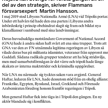
del av den strategin, skriver Flammans
försvarsexpert Martin Hansson.
I maj 2019 stod Libyens Nationella Armé (LNA) vid Tripolis portar
Under ett halvårs tid hade den ena parten i Libyens andra
inbördeskrig i princip obehindrat slagit sig fram och bildat nya
klanallianser i samband med sina landvinningar.
Deras huvudsakliga motståndare Goverment of National Accord
(GNA) hade å andra sidan haft svårt att ena sina trupper. Trots att
GNA var den av FN utnämnda legitima regeringen av Libyen så
vilade deras bas på militanta islamister, veteraner från upproret mo
Gaddafi. Sådana radikala grupper tenderar att ha hög stridsvilja,
men med samarbetsförmågan är det värre och tripoli hade länge
skakats av interna maktstrider och kriminella uppgörelser.
När LNA nu närmade sig tycktes saken vara avgjord. General
Haftar, ledaren för LNA, hade dessutom stöd från en ohelig allians:
Frankrike, Egypten, Ryssland, Israel, Grekland och Förenade
Arabemiraten föredrog honom framför regeringen i Tripoli.
Men general Haftar fick inte tåga in i Tripoli den gången. En ny
aktör blandade sig i konflikten.