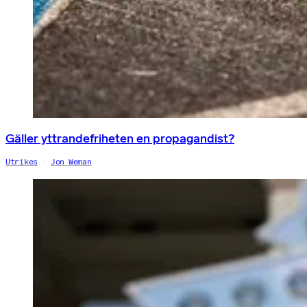
Gäller yttrandefriheten en propagandist?
Utrikes
Jon Weman