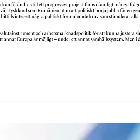
an förändras till ett progressivt projekt finns ofantligt många frågor
väl Tyskland som Rumänien utan att politiskt börja jobba för en ge
 hittills inte sett några politiskt formulerade krav som stimulerar all
äl valutainstrument och arbetsmarknadspolitik för att kunna justera
 ett annat Europa är möjligt – under ett annat samhällssystem. Men i