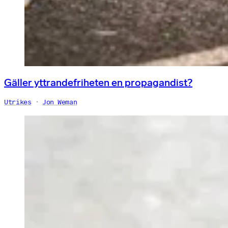
Gäller yttrandefriheten en propagandist?
Utrikes
Jon Weman