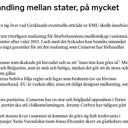
ndling mellan stater, på mycket
a sig över vad Greklands eventuella utträde ur EMU skulle innebär
fram ytterligare undantag för Storbritanniens medlemskap i unionen
ter efter valet 2015. I och med det lyckades han bemöta missnöjet
nns inga garantier för att det undantag som Cameron har förhandlat
ossar som skakade på huvudet och sa att ”man inte kan göra så”. M
 Bulgarien, som är små och fattiga, medan det gör att de stora oc
e gillar.
erna behöva följa regler och lagar som beslutats (av en förvisso
tsmarknad. EU är varken eller, utan ett dåligt designat mellanting, s
ora partierna. Cameron har en stor och högljudd opposition i Tories
partiet ska stå i folkomröstningen. Jeremy Corbyn har tidigare gått
t stanna kvar i unionen så kommer de göra sig helt irrelevanta i
panjer Yanis Varoufakis (som Jonas Elvander skrev en gästledare om