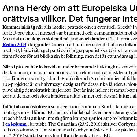
Anna Herdy om att Europeiska Uni
orättvisa villkor. Det fungerar inte
Kommer ni ihåg
när alla medier pratade om en eventuell Grexit? 
för EU-projektet. Intresset var brännhett och kampanjandet mot de 
Men det är onekligen skillnad på länder och länder i EU. I förra 
Redan 2013
klargjorde Cameron att han menade att hålla en folkom
med EU, både i sitt eget parti och i högerpopulistiska Ukip. Han v
fram räcker för att blidka sin befolkning, men det är ett undantag l
När vi på den här ledarsidan
under brinnande flyktingkris krävde 
det kan man, om man har politiska och ekonomiska muskler att gö
rika länderna som Tyskland, Frankrike och Storbritannien alltid ko
EU-projektet är en halvmesyr designat för dessa rika länder. Unionen
tvivelaktig demokratisk majoritet). Det är inte heller ett samarbete
gör att de rika och stora länderna alltid vinner och de små fattiga all
Inför folkomröstningen
som äger rum i sommar i Storbritannien är E
mot sig som vill lämna EU helt och hållet och även inom Jeremy Co
ut och hävdat att han inte så gärna kampanjar för att Storbritannie
I
en kolumn
i brittiska The Guardian (23/2, 2016) skriver Corbyns 
folkomröstningen. Jones menar att Corbyn måste stötta sig på den 
nr. 7, 2016) startat som syftar till att demokratisera EU.