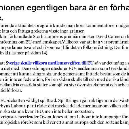
onen egentligen bara är en förha
.
I varenda aktualitetsprogram kunde man höra kommentatorer ondgör
lata och fattiga grekerna visste inga gränser.
veckan förhandlade Storbritanniens premiär­minister David Cameron 
röstning om EU-medlemskapet.Villkoret var att han var premiärminis
ann parlamentsvalet och i sommar blir det en folkomröstning. Det fi
ikväl (läs mer på sidan 14).
att
S
verige skulle villkora medlemsavgiften till EU
så var det många s
ra det med. Den ordningen utesluter EU-medlemmar som Grekland och
mmer att kunna slingra sig ur de gemensamt fattade beslut som de int
 är inte en federation, för i en sådan skulle till och med de rika länd
 mellan fria enskilda stater som själva styr över sin ekonomi och arbe
tid förlorar.
U-debatten väldigt splittrad. Splittringen går rakt igenom de två st
rbyns Labour-parti råder det mycket delade meningar om vilken sida 
n ska stanna kvar i EU, men inte heller motsatsen.
ivrigaste cheerleader Owen Jones att om Labour inte kampanjar för at
europeiska rörelse som kräver ett annat Europa och den sortens kam