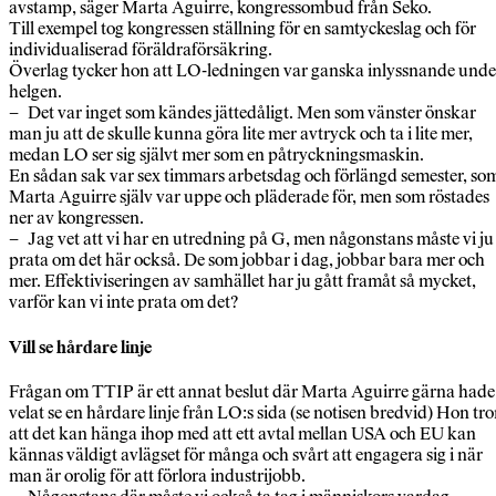
avstamp, säger Marta Aguirre, kongressombud från Seko.
Till exempel tog kongressen ställning för en samtyckeslag och för
individualiserad föräldraförsäkring.
Överlag tycker hon att LO-ledningen var ganska inlyssnande unde
helgen.
– Det var inget som kändes jättedåligt. Men som vänster önskar
man ju att de skulle kunna göra lite mer avtryck och ta i lite mer,
medan LO ser sig självt mer som en påtryckningsmaskin.
En sådan sak var sex timmars arbetsdag och förlängd semester, so
Marta Aguirre själv var uppe och pläderade för, men som röstades
ner av kongressen.
– Jag vet att vi har en utredning på G, men någonstans måste vi ju
prata om det här också. De som jobbar i dag, jobbar bara mer och
mer. Effektiviseringen av samhället har ju gått framåt så mycket,
varför kan vi inte prata om det?
Vill se hårdare linje
Frågan om TTIP är ett annat beslut där Marta Aguirre gärna hade
velat se en hårdare linje från LO:s sida (se notisen bredvid) Hon tro
att det kan hänga ihop med att ett avtal mellan USA och EU kan
kännas väldigt avlägset för många och svårt att engagera sig i när
man är orolig för att förlora industrijobb.