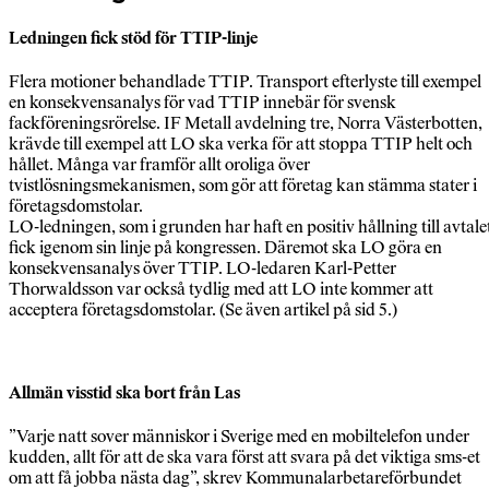
Ledningen fick stöd för TTIP-linje
Flera motioner behandlade TTIP. Transport efterlyste till exempel
en konsekvensanalys för vad TTIP innebär för svensk
fackföreningsrörelse. IF Metall avdelning tre, Norra Västerbotten,
krävde till exempel att LO ska verka för att stoppa TTIP helt och
hållet. Många var framför allt oroliga över
tvistlösningsmekanismen, som gör att företag kan stämma stater i
företagsdomstolar.
LO-ledningen, som i grunden har haft en positiv hållning till avtale
fick igenom sin linje på kongressen. Däremot ska LO göra en
konsekvensanalys över TTIP. LO-ledaren Karl-Petter
Thorwaldsson var också tydlig med att LO inte kommer att
acceptera företagsdomstolar. (Se även artikel på sid 5.)
Allmän visstid ska bort från Las
”Varje natt sover människor i Sverige med en mobiltelefon under
kudden, allt för att de ska vara först att svara på det viktiga sms-et
om att få jobba nästa dag”, skrev Kommunalarbetareförbundet