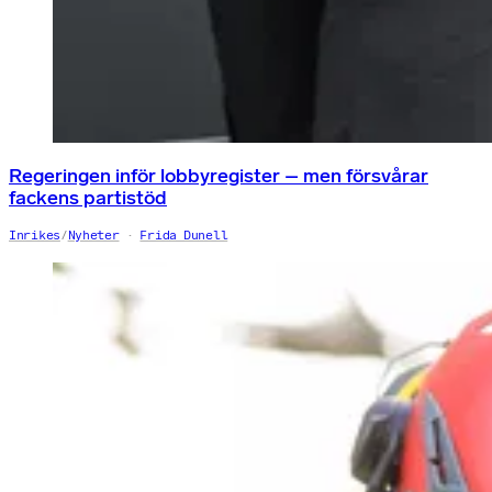
Regeringen inför lobbyregister – men försvårar
fackens partistöd
Inrikes
/
Nyheter
Frida Dunell