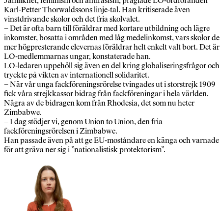
Jämlikhet, feminism och antirasism, präglade LO-ordföranden
Karl-Petter Thorwaldssons linje-tal. Han kritiserade även
vinstdrivande skolor och det fria skolvalet.
– Det är ofta barn till föräldrar med kortare utbildning och lägre
inkomster, bosatta i områden med låg medelinkomst, vars skolor de
mer högpresterande elevernas föräldrar helt enkelt valt bort. Det är
LO-medlemmarnas ungar, konstaterade han.
LO-ledaren uppehöll sig även en del kring globaliseringsfrågor och
tryckte på vikten av internationell solidaritet.
– När vår unga fackföreningsrörelse tvingades ut i storstrejk 1909
fick våra strejkkassor bidrag från fackföreningar i hela världen.
Några av de bidragen kom från Rhodesia, det som nu heter
Zimbabwe.
– I dag stödjer vi, genom Union to Union, den fria
fackföreningsrörelsen i Zimbabwe.
Han passade även på att ge EU-moståndare en känga och varnade
för att gräva ner sig i ”nationalistisk protektorism”.