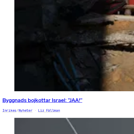
Byggnads bojkottar Israel: ”JAA!”
Inrikes
/
Nyheter
Liz Fällman