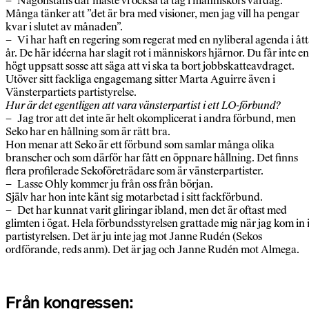
– Någonstans där måste vi också ta tag i människors vardag.
Många tänker att ”det är bra med visioner, men jag vill ha pengar
kvar i slutet av månaden”.
– Vi har haft en regering som regerat med en nyliberal agenda i åt
år. De här idéerna har slagit rot i människors hjärnor. Du får inte en
högt uppsatt sosse att säga att vi ska ta bort jobbskatteavdraget.
Utöver sitt fackliga engagemang sitter Marta Aguirre även i
Vänsterpartiets partistyrelse.
Hur är det egentligen att vara vänsterpartist i ett LO-förbund?
– Jag tror att det inte är helt okomplicerat i andra förbund, men
Seko har en hållning som är rätt bra.
Hon menar att Seko är ett förbund som samlar många olika
branscher och som därför har fått en öppnare hållning. Det finns
flera profilerade Sekoföreträdare som är vänsterpartister.
– Lasse Ohly kommer ju från oss från början.
Själv har hon inte känt sig motarbetad i sitt fackförbund.
– Det har kunnat varit gliringar ibland, men det är oftast med
glimten i ögat. Hela förbundsstyrelsen grattade mig när jag kom in 
partistyrelsen. Det är ju inte jag mot Janne Rudén (Sekos
ordförande, reds anm). Det är jag och Janne Rudén mot Almega.
Från kongressen: