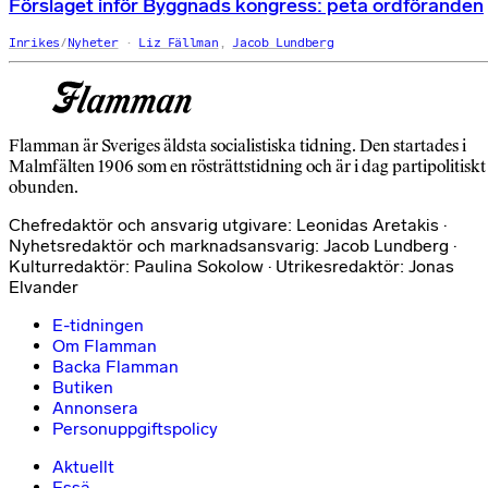
Förslaget inför Byggnads kongress: peta ordföranden
Inrikes
/
Nyheter
Liz Fällman
,
Jacob Lundberg
Flamman är Sveriges äldsta socialistiska tidning. Den startades i
Malmfälten 1906 som en rösträttstidning och är i dag partipolitiskt
obunden.
Chefredaktör och ansvarig utgivare: Leonidas Aretakis ·
Nyhetsredaktör och marknadsansvarig: Jacob Lundberg ·
Kulturredaktör: Paulina Sokolow · Utrikesredaktör: Jonas
Elvander
E-tidningen
Om Flamman
Backa Flamman
Butiken
Annonsera
Personuppgiftspolicy
Aktuellt
Essä