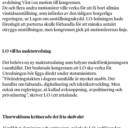
avdelning Väst i en motion till kongressen.
De och flera andra motionärer ville verka för att få bort allmän
visstidsanställning, som infördes av den tidigare borgerliga
regeringen, ur Lagen om anställningsskydd. LO-ledningen hade
föreslagit att parterna skulle förhandla för att minska antalet
otrygga anställningar, men kongressen gick på motionärernas linje.
LO vill ha maktutredning
Det behövs en ny maktutredning som belyser maktförskjutningar
i samhället. Det beslutade kongressen att LO ska verka för.
Utredningen bör ligga direkt under statsministern.
”Förändringstakten i dagens samhälle är mycket snabb. Det
handlar om tidsanda, digitalisering och teknikutveckling. Men
också om regleringar, så kallad avknoppning, avpolitisering och
privatisering”, skriver LO i ett uttalande.
Thorwaldsson kritiserade det fria skolvalet