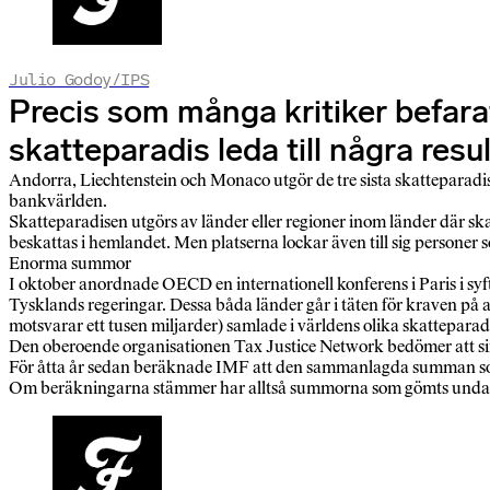
Julio Godoy/IPS
Precis som många kritiker befara
skatteparadis leda till några resul
Andorra, Liechtenstein och Monaco utgör de tre sista skatteparadi
bankvärlden.
Skatteparadisen utgörs av länder eller regioner inom länder där skatt
beskattas i hemlandet. Men platserna lockar även till sig personer 
Enorma summor
I oktober anordnade OECD en internationell konferens i Paris i sy
Tysklands regeringar. Dessa båda länder går i täten för kraven på 
motsvarar ett tusen miljarder) samlade i världens olika skatteparad
Den oberoende organisationen Tax Justice Network bedömer att sif
För åtta år sedan beräknade IMF att den sammanlagda summan som 
Om beräkningarna stämmer har alltså summorna som gömts undan i 