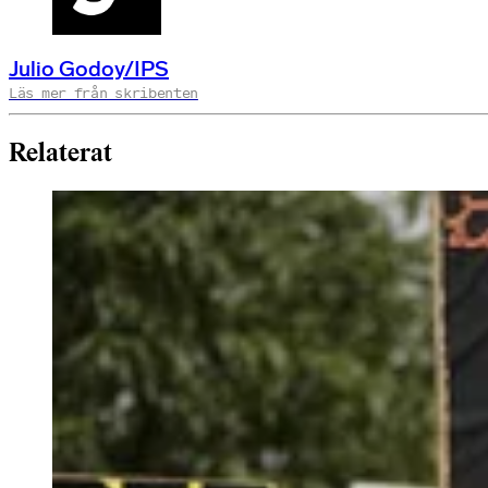
Julio Godoy/IPS
Läs mer från skribenten
Relaterat