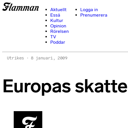
Aktuellt
Logga in
Essä
Prenumerera
Kultur
Opinion
Rörelsen
TV
Poddar
Utrikes
8 januari, 2009
Europas skatte