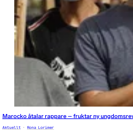
Marocko åtalar rappare – fruktar ny ungdomsre
Aktuellt
Rona Lorimer