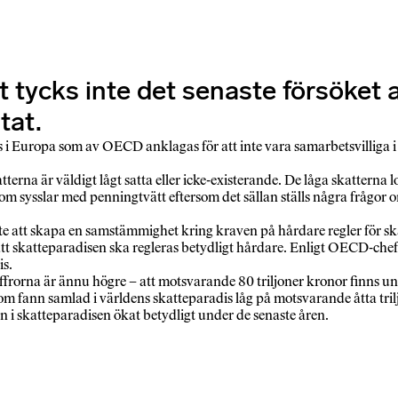
t tycks inte det senaste försöket
tat.
s i Europa som av OECD anklagas för att inte vara samarbetsvilliga i
erna är väldigt lågt satta eller icke-existerande. De låga skatterna l
som sysslar med penningtvätt eftersom det sällan ställs några frågor 
fte att skapa en samstämmighet kring kraven på hårdare regler för 
att skatteparadisen ska regleras betydligt hårdare. Enligt OECD-chef
is.
frorna är ännu högre – att motsvarande 80 triljoner kronor finns u
fann samlad i världens skatteparadis låg på motsvarande åtta tril
skatteparadisen ökat betydligt under de senaste åren.