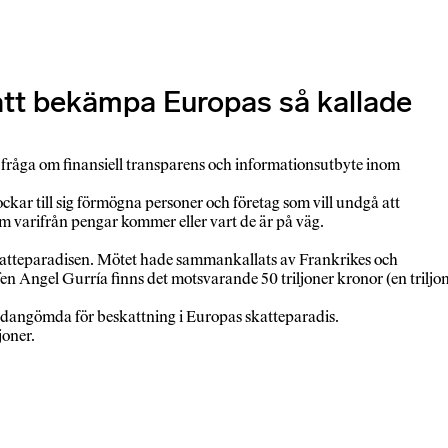
 att bekämpa Europas så kallade
 fråga om finansiell transparens och informationsutbyte inom
ockar till sig förmögna personer och företag som vill undgå att
om varifrån pengar kommer eller vart de är på väg.
skatteparadisen. Mötet hade sammankallats av Frankrikes och
en Angel Gurría finns det motsvarande 50 triljoner kronor (en triljo
ndangömda för beskattning i Europas skatteparadis.
joner.