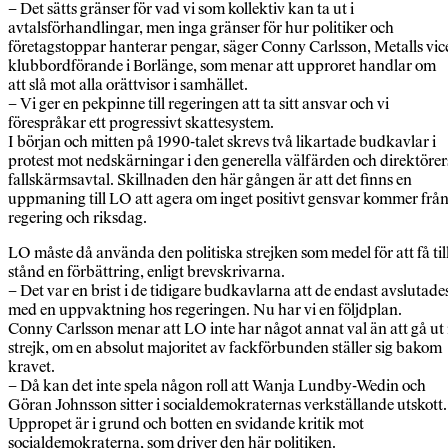
– Det sätts gränser för vad vi som kollektiv kan ta ut i
avtalsförhandlingar, men inga gränser för hur politiker och
företagstoppar hanterar pengar, säger Conny Carlsson, Metalls vic
klubbordförande i Borlänge, som menar att upproret handlar om
att slå mot alla orättvisor i samhället.
– Vi ger en pekpinne till regeringen att ta sitt ansvar och vi
förespråkar ett progressivt skattesystem.
I början och mitten på 1990-talet skrevs två likartade budkavlar i
protest mot nedskärningar i den generella välfärden och direktörer
fallskärmsavtal. Skillnaden den här gången är att det finns en
uppmaning till LO att agera om inget positivt gensvar kommer frå
regering och riksdag.
LO måste då använda den politiska strejken som medel för att få til
stånd en förbättring, enligt brevskrivarna.
– Det var en brist i de tidigare budkavlarna att de endast avslutade
med en uppvaktning hos regeringen. Nu har vi en följdplan.
Conny Carlsson menar att LO inte har något annat val än att gå ut 
strejk, om en absolut majoritet av fackförbunden ställer sig bakom
kravet.
– Då kan det inte spela någon roll att Wanja Lundby-Wedin och
Göran Johnsson sitter i socialdemokraternas verkställande utskott.
Uppropet är i grund och botten en svidande kritik mot
socialdemokraterna, som driver den här politiken.