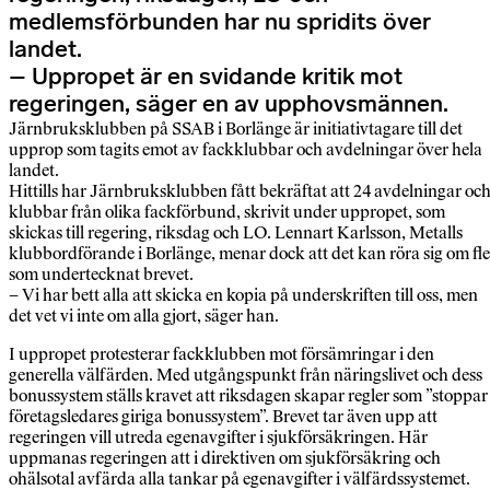
medlemsförbunden har nu spridits över
landet.
– Uppropet är en svidande kritik mot
regeringen, säger en av upphovsmännen.
Järnbruksklubben på SSAB i Borlänge är initiativtagare till det
upprop som tagits emot av fackklubbar och avdelningar över hela
landet.
Hittills har Järnbruksklubben fått bekräftat att 24 avdelningar oc
klubbar från olika fackförbund, skrivit under uppropet, som
skickas till regering, riksdag och LO. Lennart Karlsson, Metalls
klubbordförande i Borlänge, menar dock att det kan röra sig om fle
som undertecknat brevet.
– Vi har bett alla att skicka en kopia på underskriften till oss, men
det vet vi inte om alla gjort, säger han.
I uppropet protesterar fackklubben mot försämringar i den
generella välfärden. Med utgångspunkt från näringslivet och dess
bonussystem ställs kravet att riksdagen skapar regler som ”stoppar
företagsledares giriga bonussystem”. Brevet tar även upp att
regeringen vill utreda egenavgifter i sjukförsäkringen. Här
uppmanas regeringen att i direktiven om sjukförsäkring och
ohälsotal avfärda alla tankar på egenavgifter i välfärdssystemet.