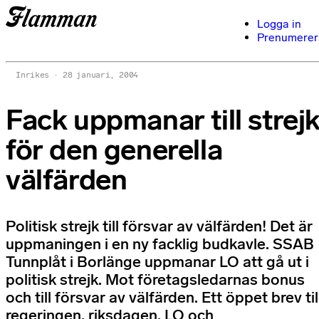
Logga in
Prenumerer
Inrikes
28 januari, 2004
Fack uppmanar till strej
för den generella
välfärden
Politisk strejk till försvar av välfärden! Det är
uppmaningen i en ny facklig budkavle. SSAB
Tunnplåt i Borlänge uppmanar LO att gå ut i
politisk strejk. Mot företagsledarnas bonus
och till försvar av välfärden. Ett öppet brev til
regeringen, riksdagen, LO och