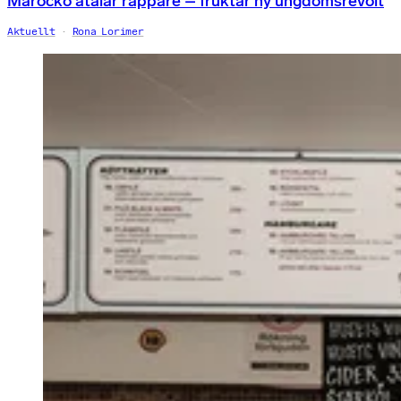
Marocko åtalar rappare – fruktar ny ungdomsrevolt
Aktuellt
Rona Lorimer