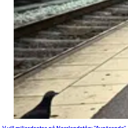
V vill miljardsatsa på Norrlandståg: ”Avgörande”