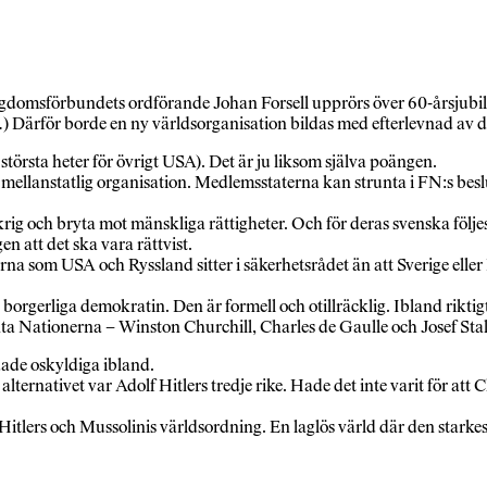
domsförbundets ordförande Johan Forsell upprörs över 60-årsjubiléet
 (…) Därför borde en ny världsorganisation bildas med efterlevnad a
 största heter för övrigt USA). Det är ju liksom själva poängen.
mellanstatlig organisation. Medlemsstaterna kan strunta i FN:s beslu
ig och bryta mot mänskliga rättigheter. Och för deras svenska följesl
 att det ska vara rättvist.
rna som USA och Ryssland sitter i säkerhetsrådet än att Sverige eller 
 borgerliga demokratin. Den är formell och otillräcklig. Ibland rik
 Nationerna – Winston Churchill, Charles de Gaulle och Josef Stalin. 
dade oskyldiga ibland.
alternativet var Adolf Hitlers tredje rike. Hade det inte varit för att 
Hitlers och Mussolinis världsordning. En laglös värld där den starkes 