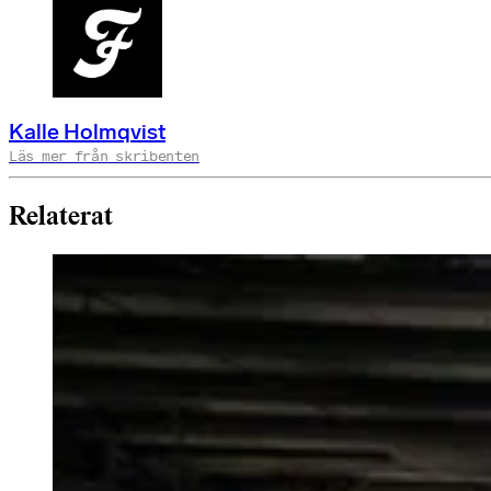
Kalle Holmqvist
Läs mer från skribenten
Relaterat