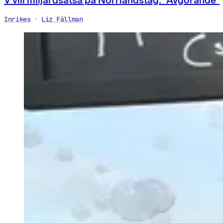
Inrikes
Liz Fällman