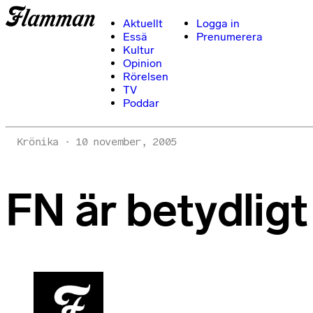
Aktuellt
Logga in
Essä
Prenumerera
Kultur
Opinion
Rörelsen
TV
Poddar
Krönika
10 november, 2005
FN är betydligt