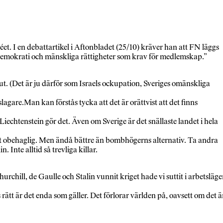
. I en debattartikel i Aftonbladet (25/10) kräver han att FN läggs
v demokrati och mänskliga rättigheter som krav för medlemskap.”
t. (Det är ju därför som Israels ockupation, Sveriges omänskliga
agare.Man kan förstås tycka att det är orättvist att det finns
Liechtenstein gör det. Även om Sverige är det snällaste landet i hela
tigt obehaglig. Men ändå bättre än bombhögerns alternativ. Ta andra
Inte alltid så trevliga killar.
Churchill, de Gaulle och Stalin vunnit kriget hade vi suttit i arbetsläge
rätt är det enda som gäller. Det förlorar världen på, oavsett om det ä