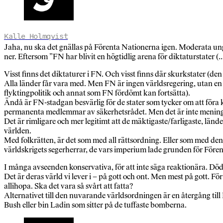
Kalle Holmqvist
Jaha, nu ska det gnällas på Förenta Nationerna igen. Moderata ung
ner. Eftersom ”FN har blivit en högtidlig arena för diktaturstater
Visst finns det diktaturer i FN. Och visst finns där skurkstater (den
Alla länder får vara med. Men FN är ingen världsregering, utan en 
flyktingpolitik och annat som FN fördömt kan fortsätta).
Ändå är FN-stadgan besvärlig för de stater som tycker om att föra kr
permanenta medlemmar av säkerhetsrådet. Men det är inte meningen
Det är rimligare och mer legitimt att de mäktigaste/farligaste, lände
världen.
Med folkrätten, är det som med all rättsordning. Eller som med den
världskrigets segerherrar, de vars imperium lade grunden för Förenta
I många avseenden konservativa, för att inte säga reaktionära. Dö
Det är deras värld vi lever i – på gott och ont. Men mest på gott. För 
allihopa. Ska det vara så svårt att fatta?
Alternativet till den nuvarande världsordningen är en återgång till 
Bush eller bin Ladin som sitter på de tuffaste bomberna.