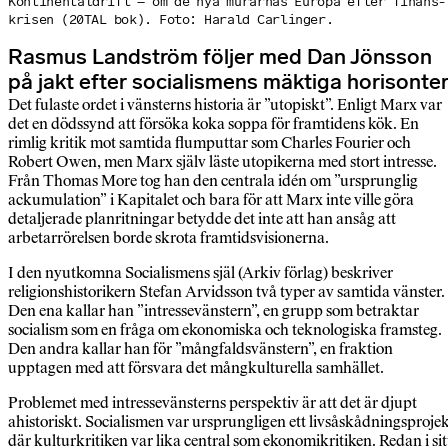
Kontinental­drift – om de nya murarnas Europa efter finans­
krisen (20TAL bok). Foto: Harald Carlinger.
Rasmus Landström följer med Dan Jönsson
på jakt efter socialismens mäktiga horisonter
Det fulaste ordet i vänsterns historia är ”utopiskt”. Enligt Marx var
det en dödssynd att försöka koka soppa för framtidens kök. En
rimlig kritik mot samtida flumputtar som Charles Fourier och
Robert Owen, men Marx själv läste utopikerna med stort intresse.
Från Thomas More tog han den centrala idén om ”ursprunglig
ackumulation” i Kapitalet och bara för att Marx inte ville göra
detaljerade planritningar betydde det inte att han ansåg att
arbetarrörelsen borde skrota framtidsvisionerna.
I den nyutkomna Socialismens själ (Arkiv förlag) beskriver
religions­historikern Stefan Arvidsson två typer av samtida vänster.
Den ena kallar han ”intressevänstern”, en grupp som betraktar
socialism som en fråga om ekonomiska och teknologiska framsteg.
Den andra kallar han för ”mångfaldsvänstern”, en fraktion
upptagen med att försvara det mångkulturella samhället.
Problemet med intresse­vänsterns perspektiv är att det är djupt
ahistoriskt. Socialismen var ursprungligen ett livsåskådningsproje
där kulturkritiken var lika central som ekonomikritiken. Redan i sit