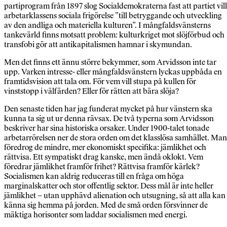
partiprogram från 1897 slog Socialdemokraterna fast att partiet vil
arbetarklassens sociala frigörelse ”till betryggande och utveckling
av den andliga och materiella kulturen”. I mångfaldsvänsterns
tankevärld finns motsatt problem: kulturkriget mot slöjförbud och
transfobi gör att antikapitalismen hamnar i skymundan.
Men det finns ett ännu större bekymmer, som Arvidsson inte tar
upp. Varken intresse- eller mångfaldsvänstern lyckas uppbåda en
framtidsvision att tala om. För vem vill stupa på kullen för
vinststopp i välfärden? Eller för rätten att bära slöja?
Den senaste tiden har jag funderat mycket på hur vänstern ska
kunna ta sig ut ur denna rävsax. De två typerna som Arvidsson
beskriver har sina historiska orsaker. Under 1900-talet tonade
arbetarrörelsen ner de stora orden om det klasslösa samhället. Man
föredrog de mindre, mer ekonomiskt specifika: jämlikhet och
rättvisa. Ett sympatiskt drag kanske, men ändå oklokt. Vem
föredrar jämlikhet framför frihet? Rättvisa framför kärlek?
Socialismen kan aldrig reduceras till en fråga om höga
marginalskatter och stor offentlig sektor. Dess mål är inte heller
jämlikhet – utan upphävd alienation och utsugning, så att alla kan
känna sig hemma på jorden. Med de små orden försvinner de
mäktiga horisonter som laddar socialismen med energi.