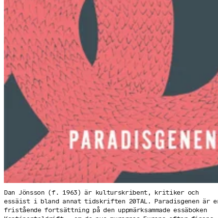
Dan Jönsson (f. 1963) är kulturskribent, kritiker och
essäist i bland annat tid­skriften 20­TAL. Paradis­genen är e
fri­stående fort­sättning på den upp­märk­sammade essä­boken