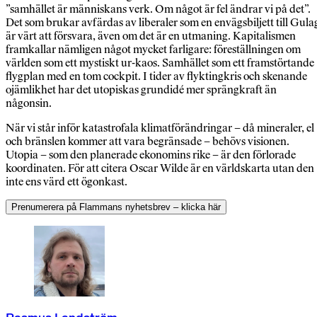
”samhället är människans verk. Om något är fel ändrar vi på det”.
Det som brukar avfärdas av liberaler som en envägsbiljett till Gula
är värt att försvara, även om det är en utmaning. Kapitalismen
framkallar nämligen något mycket farligare: föreställningen om
världen som ett mystiskt ur-kaos. Samhället som ett framstörtande
flygplan med en tom cockpit. I tider av flyktingkris och skenande
ojämlikhet har det utopiskas grundidé mer sprängkraft än
någonsin.
När vi står inför katastrofala klimatförändringar – då mineraler, el
och bränslen kommer att vara begränsade – behövs visionen.
Utopia – som den planerade ekonomins rike – är den förlorade
koordinaten. För att citera Oscar Wilde är en världskarta utan den
inte ens värd ett ögonkast.
Prenumerera på Flammans nyhetsbrev – klicka här