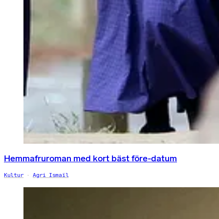
Hemmafruroman med kort bäst före-datum
Kultur
Agri Ismaïl