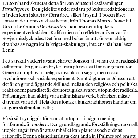
En som har diskuterat detta är Dan Jönsson i essäsamlingen
Paradisgenen
. Den gick lite under radarn på kulturredaktionerna
när den kom i slutet av förra året, vilket är synd. I boken läser
Jönsson de utopiska klassikerna, från Thomas Mores
Utopia
till
Ursula Le Guinns
De obesuttna
, han besöker utopikers
experimentverkstäder i Kalifornien och reflekterar över varför
Sovjet misslyckades. Det fina med boken är att Jönsson aldrig
drabbas av några kalla kriget-skakningar, inte ens när han läser
Lenin.
I ett särskilt vackert avsnitt skriver Jönsson att vi har ett paradisisk
cellminne. En gen som bryter fram på nya sätt för var generation.
Genen är upphov till religiös mystik och sagor, men också
revolutioner och sociala experiment. Samtidigt menar Jönsson att
det är en grundläggande skillnad mellan den religiösa och politiska
reaktionen: paradiset är det nostalgiska svaret, utopin det radikala
Frälsningen kan aldrig vara människans verk, befrielsen måste
däremot vara det. Hela den utopiska tanketraditionen handlar om
att göra skillnaden tydlig.
På så sätt synliggör Jönsson att utopin – i någon mening –
fortfarande är
modern
. Den grundläggande föreställningen som all
utopier utgår från är att samhället kan planeras och ordnas
rationellt. Denna planeringslusta ekar ända in i Palmes ord om att