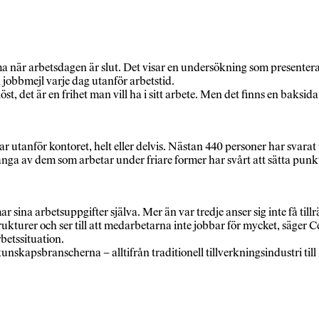
ma när arbetsdagen är slut. Det visar en undersökning som presentera
n jobbmejl varje dag utanför arbetstid.
öst, det är en frihet man vill ha i sitt arbete. Men det finns en baksida
bbar utanför kontoret, helt eller delvis. Nästan 440 personer har svara
många av dem som arbetar under friare former har svårt att sätta punkt
r sina arbetsuppgifter själva. Mer än var tredje anser sig inte få till
ukturer och ser till att medarbetarna inte jobbar för mycket, säger C
rbetssituation.
kapsbranscherna – alltifrån traditionell tillverkningsindustri till I