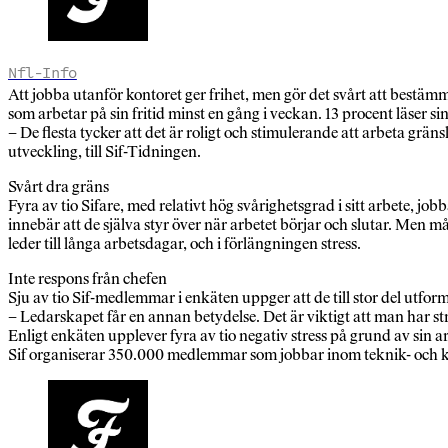
Nfl-Info
Att jobba utanför kontoret ger frihet, men gör det svårt att bestäm
som arbetar på sin fritid minst en gång i veckan. 13 procent läser si
– De flesta tycker att det är roligt och stimulerande att arbeta gränsl
utveckling, till Sif-Tidningen.
Svårt dra gräns
Fyra av tio Sifare, med relativt hög svårighetsgrad i sitt arbete, jo
innebär att de själva styr över när arbetet börjar och slutar. Men 
leder till långa arbetsdagar, och i förlängningen stress.
Inte respons från chefen
Sju av tio Sif-medlemmar i enkäten uppger att de till stor del utforma
– Ledarskapet får en annan betydelse. Det är viktigt att man har str
Enligt enkäten upplever fyra av tio negativ stress på grund av sin a
Sif organiserar 350.000 medlemmar som jobbar inom teknik- och kuns