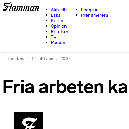
Aktuellt
Logga in
Essä
Prenumerera
Kultur
Opinion
Rörelsen
TV
Poddar
Inrikes
17 oktober, 2007
Fria arbeten kan