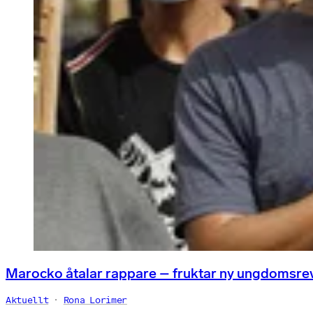
Marocko åtalar rappare – fruktar ny ungdomsre
Aktuellt
Rona Lorimer