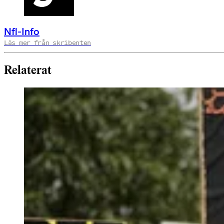
Nfl-Info
Läs mer från skribenten
Relaterat