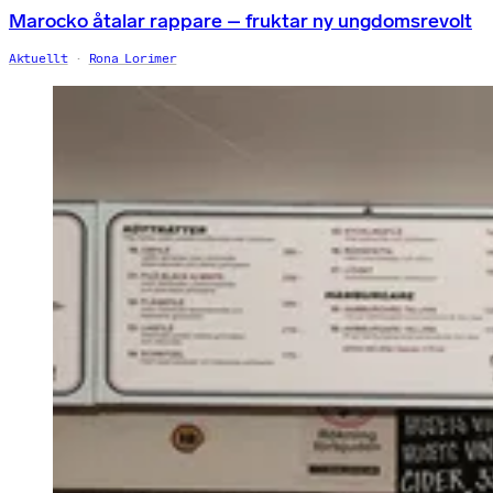
Marocko åtalar rappare – fruktar ny ungdomsrevolt
Aktuellt
Rona Lorimer