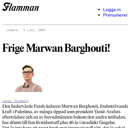
Logga in
Prenumerer
Ledare
9 juni, 2004
Frige Marwan Barghouti!
Jonas Thunberg
Den hedervärde Fatah-ledaren Marwan Barghouti, fredssträvand
kraft i Palestina, av många tippad som president Yassir Arafats
efterträdare och en av huvudmännen bakom den andra intifadan,
har dömts till fem livstidsstraff plus 40 år i israeliskt fängelse.
Det är inte bara ett grovt brott mot internationell rätt, det är också