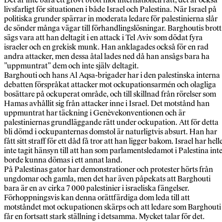
livsfarligt för situationen i både Israel och Palestina. När Israel på
politiska grunder spärrar in moderata ledare för palestinierna slår
de sönder många vägar till förhandlingslösningar. Barghoutis brott
sägs vara att han deltagit i en attack i Tel Aviv som dödat fyra
israeler och en grekisk munk. Han anklagades också för en rad
andra attacker, men dessa åtal lades ned då han ansågs bara ha
”uppmuntrat” dem och inte själv deltagit.
Barghouti och hans Al Aqsa-brigader har i den palestinska interna
debatten förspråkat attacker mot ockupationsarmén och olagliga
bosättare på ockuperat område, och till skillnad från rörelser som
Hamas avhållit sig från attacker inne i Israel. Det motstånd han
uppmuntrat har täckning i Genèvekonventionen och är
palestiniernas grundläggande rätt under ockupation. Att för detta
bli dömd i ockupanternas domstol är naturligtvis absurt. Han har
fått sitt straff för ett dåd få tror att han ligger bakom. Israel har hell
inte tagit hänsyn till att han som parlamentsledamot i Palestina int
borde kunna dömas i ett annat land.
På Palestinas gator har demonstrationer och protester hörts från
ungdomar och gamla, men det har även påpekats att Barghouti
bara är en av cirka 7 000 palestinier i israeliska fängelser.
Förhoppningsvis kan denna orättfärdiga dom leda till att
motståndet mot ockupationen skärps och att ledare som Barghouti
får en fortsatt stark ställning i detsamma. Mycket talar för det.