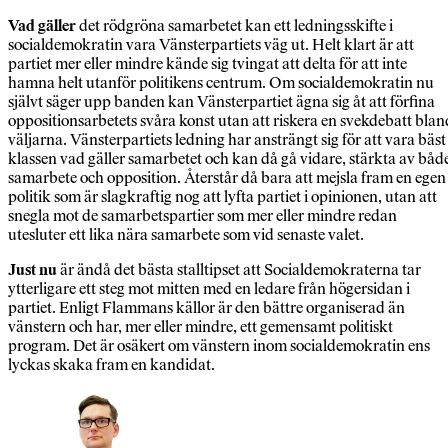
Vad gäller
det rödgröna samarbetet kan ett ledningsskifte i
socialdemokratin vara Vänsterpartiets väg ut. Helt klart är att
partiet mer eller mindre kände sig tvingat att delta för att inte
hamna helt utanför politikens centrum. Om socialdemokratin nu
självt säger upp banden kan Vänsterpartiet ägna sig åt att förfina
oppositionsarbetets svåra konst utan att riskera en svekdebatt blan
väljarna. Vänsterpartiets ledning har ansträngt sig för att vara bäst 
klassen vad gäller samarbetet och kan då gå vidare, stärkta av båd
samarbete och opposition. Återstår då bara att mejsla fram en egen
politik som är slagkraftig nog att lyfta partiet i opinionen, utan att
snegla mot de samarbetspartier som mer eller mindre redan
utesluter ett lika nära samarbete som vid senaste valet.
Just nu
är ändå det bästa stalltipset att Socialdemokraterna tar
ytterligare ett steg mot mitten med en ledare från högersidan i
partiet. Enligt Flammans källor är den bättre organiserad än
vänstern och har, mer eller mindre, ett gemensamt politiskt
program. Det är osäkert om vänstern inom socialdemokratin ens
lyckas skaka fram en kandidat.