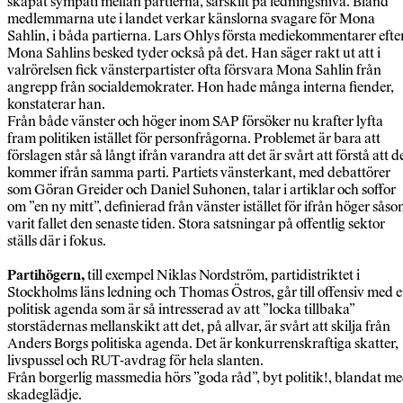
skapat sympati mellan partierna, särskilt på ledningsnivå. Bland
medlemmarna ute i landet verkar känslorna svagare för Mona
Sahlin, i båda partierna. Lars Ohlys första mediekommentarer efte
Mona Sahlins besked tyder också på det. Han säger rakt ut att i
valrörelsen fick vänsterpartister ofta försvara Mona Sahlin från
angrepp från socialdemokrater. Hon hade många interna fiender,
konstaterar han.
Från både vänster och höger inom SAP försöker nu krafter lyfta
fram politiken istället för personfrågorna. Problemet är bara att
förslagen står så långt ifrån varandra att det är svårt att förstå att d
kommer ifrån samma parti. Partiets vänsterkant, med debattörer
som Göran Greider och Daniel Suhonen, talar i artiklar och soffor
om ”en ny mitt”, definierad från vänster istället för ifrån höger sås
varit fallet den senaste tiden. Stora satsningar på offentlig sektor
ställs där i fokus.
Partihögern,
till exempel Niklas Nordström, partidistriktet i
Stockholms läns ledning och Thomas Östros, går till offensiv med 
politisk agenda som är så intresserad av att ”locka tillbaka”
storstädernas mellanskikt att det, på allvar, är svårt att skilja från
Anders Borgs politiska agenda. Det är konkurrenskraftiga skatter,
livspussel och RUT-avdrag för hela slanten.
Från borgerlig massmedia hörs ”goda råd”, byt politik!, blandat m
skadeglädje.