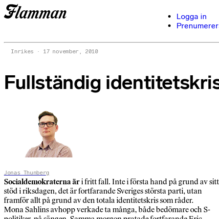
Logga in
Prenumerer
Inrikes
17 november, 2010
Fullständig identitetskri
Jonas Thunberg
Socialdemokraterna är
i fritt fall. Inte i första hand på grund av sitt
stöd i riksdagen, det är fortfarande Sveriges största parti, utan
framför allt på grund av den totala identitetskris som råder.
Mona Sahlins avhopp verkade ta många, både bedömare och S-
politiker, på sängen. Samma morgon pratade fortfarande Eric