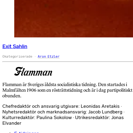
Exit Sahlin
Okategoriserade
Aron Etzler
Flamman är Sveriges äldsta socialistiska tidning. Den startades i
Malmfälten 1906 som en rösträttstidning och är i dag partipolitiskt
obunden.
Chefredaktör och ansvarig utgivare: Leonidas Aretakis ·
Nyhetsredaktör och marknadsansvarig: Jacob Lundberg ·
Kulturredaktör: Paulina Sokolow · Utrikesredaktör: Jonas
Elvander