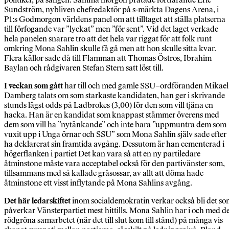
Sundström, nybliven chefredaktör på s-märkta Dagens Arena, i
P1:s Godmorgon världens panel om att tilltaget att ställa platserna
till förfogande var ”lyckat” men ”för sent”. Vid det laget verkade
hela panelen snarare tro att det hela var riggat för att folk runt
omkring Mona Sahlin skulle få gå men att hon skulle sitta kvar.
Flera källor sade då till Flamman att Thomas Östros, Ibrahim
Baylan och rådgivaren Stefan Stern satt löst till.
I veckan som gått
har till och med gamle SSU–ordföranden Mikael
Damberg talats om som starkaste kandidaten, han ger i skrivande
stunds lägst odds på Ladbrokes (3,00) för den som vill tjäna en
hacka. Han är en kandidat som knappast stämmer överens med
dem som vill ha ”nytänkande” och inte bara ”uppmuntra dem som
vuxit upp i Unga örnar och SSU” som Mona Sahlin själv sade efter
ha deklarerat sin framtida avgång. Dessutom är han cementerad i
högerflanken i partiet Det kan vara så att en ny partiledare
åtminstone måste vara acceptabel också för den partivänster som,
tillsammans med så kallade gråsossar, av allt att döma hade
åtminstone ett visst inflytande på Mona Sahlins avgång.
Det här ledarskiftet
inom socialdemokratin verkar också bli det s
påverkar Vänsterpartiet mest hittills. Mona Sahlin har i och med d
rödgröna samarbetet (när det till slut kom till stånd) på många vis