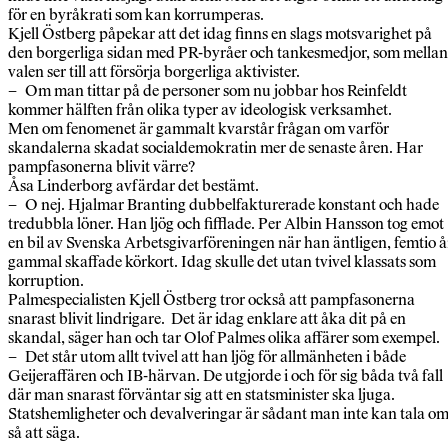
för en byråkrati som kan korrumperas.
Kjell Östberg påpekar att det idag finns en slags motsvarighet på
den borgerliga sidan med PR-byråer och tankesmedjor, som mellan
valen ser till att försörja borgerliga aktivister.
– Om man tittar på de personer som nu jobbar hos Reinfeldt
kommer hälften från olika typer av ideologisk verksamhet.
Men om fenomenet är gammalt kvarstår frågan om varför
skandalerna skadat socialdemokratin mer de senaste åren. Har
pampfasonerna blivit värre?
Åsa Linderborg avfärdar det bestämt.
– O nej. Hjalmar Branting dubbelfakturerade konstant och hade
tredubbla löner. Han ljög och fifflade. Per Albin Hansson tog emot
en bil av Svenska Arbetsgivarföreningen när han äntligen, femtio å
gammal skaffade körkort. Idag skulle det utan tvivel klassats som
korruption.
Palmespecialisten Kjell Östberg tror också att pampfasonerna
snarast blivit lindrigare. Det är idag enklare att åka dit på en
skandal, säger han och tar Olof Palmes olika affärer som exempel.
– Det står utom allt tvivel att han ljög för allmänheten i både
Geijeraffären och IB-härvan. De utgjorde i och för sig båda två fall
där man snarast förväntar sig att en statsminister ska ljuga.
Statshemligheter och devalveringar är sådant man inte kan tala om
så att säga.