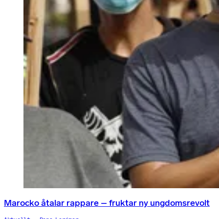
Marocko åtalar rappare – fruktar ny ungdomsrevolt