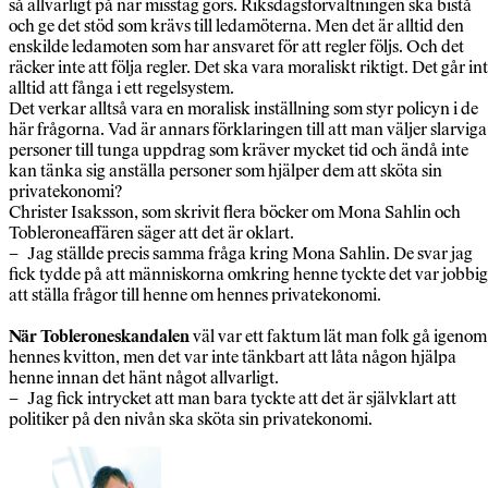
så allvarligt på när misstag görs. Riksdagsförvaltningen ska bistå
och ge det stöd som krävs till ledamöterna. Men det är alltid den
enskilde ledamoten som har ansvaret för att regler följs. Och det
räcker inte att följa regler. Det ska vara moraliskt riktigt. Det går in
alltid att fånga i ett regelsystem.
Det verkar alltså vara en moralisk inställning som styr policyn i de
här frågorna. Vad är annars förklaringen till att man väljer slarviga
personer till tunga uppdrag som kräver mycket tid och ändå inte
kan tänka sig anställa personer som hjälper dem att sköta sin
privatekonomi?
Christer Isaksson, som skrivit flera böcker om Mona Sahlin och
Tobleroneaffären säger att det är oklart.
– Jag ställde precis samma fråga kring Mona Sahlin. De svar jag
fick tydde på att människorna omkring henne tyckte det var jobbig
att ställa frågor till henne om hennes privatekonomi.
När Tobleroneskandalen
väl var ett faktum lät man folk gå igenom
hennes kvitton, men det var inte tänkbart att låta någon hjälpa
henne innan det hänt något allvarligt.
– Jag fick intrycket att man bara tyckte att det är självklart att
politiker på den nivån ska sköta sin privatekonomi.