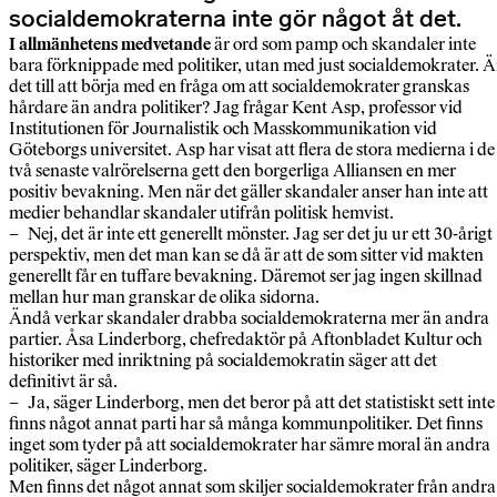
socialdemokraterna inte gör något åt det.
I allmänhetens medvetande
är ord som pamp och skandaler inte
bara förknippade med politiker, utan med just socialdemokrater. Ä
det till att börja med en fråga om att socialdemokrater granskas
hårdare än andra politiker? Jag frågar Kent Asp, professor vid
Institutionen för Journalistik och Masskommunikation vid
Göteborgs universitet. Asp har visat att flera de stora medierna i de
två senaste valrörelserna gett den borgerliga Alliansen en mer
positiv bevakning. Men när det gäller skandaler anser han inte att
medier behandlar skandaler utifrån politisk hemvist.
– Nej, det är inte ett generellt mönster. Jag ser det ju ur ett 30-årigt
perspektiv, men det man kan se då är att de som sitter vid makten
generellt får en tuffare bevakning. Däremot ser jag ingen skillnad
mellan hur man granskar de olika sidorna.
Ändå verkar skandaler drabba socialdemokraterna mer än andra
partier. Åsa Linderborg, chefredaktör på Aftonbladet Kultur och
historiker med inriktning på socialdemokratin säger att det
definitivt är så.
– Ja, säger Linderborg, men det beror på att det statistiskt sett inte
finns något annat parti har så många kommunpolitiker. Det finns
inget som tyder på att socialdemokrater har sämre moral än andra
politiker, säger Linderborg.
Men finns det något annat som skiljer socialdemokrater från andra