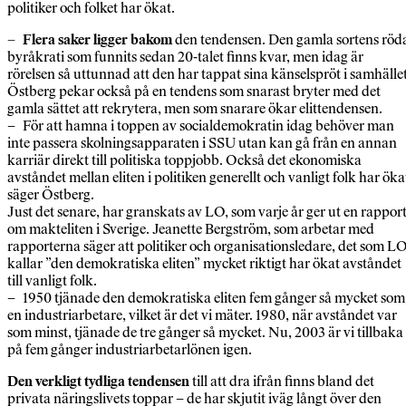
politiker och folket har ökat.
– Flera saker ligger bakom
den tendensen. Den gamla sortens röd
byråkrati som funnits sedan 20-talet finns kvar, men idag är
rörelsen så uttunnad att den har tappat sina känselspröt i samhället
Östberg pekar också på en tendens som snarast bryter med det
gamla sättet att rekrytera, men som snarare ökar elittendensen.
– För att hamna i toppen av socialdemokratin idag behöver man
inte passera skolningsapparaten i SSU utan kan gå från en annan
karriär direkt till politiska toppjobb. Också det ekonomiska
avståndet mellan eliten i politiken generellt och vanligt folk har öka
säger Östberg.
Just det senare, har granskats av LO, som varje år ger ut en rappor
om makteliten i Sverige. Jeanette Bergström, som arbetar med
rapporterna säger att politiker och organisationsledare, det som L
kallar ”den demokratiska eliten” mycket riktigt har ökat avståndet
till vanligt folk.
– 1950 tjänade den demokratiska eliten fem gånger så mycket som
en industriarbetare, vilket är det vi mäter. 1980, när avståndet var
som minst, tjänade de tre gånger så mycket. Nu, 2003 är vi tillbaka
på fem gånger industriarbetarlönen igen.
Den verkligt tydliga tendensen
till att dra ifrån finns bland det
privata näringslivets toppar – de har skjutit iväg långt över den