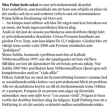
Men Palme hade också
en mer privatekonomisk skandal,
Harvardaffären, som handlade om att hans son erbjöds en plats vi
det anrika och dyra universitetet i utbyte mot att statsministern
Palme höll en föreläsning vid Harvard.
– Att kämpa med näbbar och klor för något som kan betraktas so
en muta, det hade ingen partiledare klarat idag.
Ändå är det just de senaste partiledarna som drabbats riktigt hårt
av privatekonomiska skandaler. Göran Perssons handlade om
gården Övre Torp, som han köpte för 12,5 miljoner. Gården blev ett
viktigt tema under valet 2006 och Persson utmålades som
”godsägare”.
Mona Sahlin, hamnade i problem med den så kallade
Tobleroneaffären 1995, när det uppdagades att hon vid flera
tillfällen använt sitt tjänstekort för att betala privata inköp. När
Sahlin 2007 blev partiledare kom Tobleroneaffären i ljuset igen och
kompletterades med en ”väsk-affär”.
Håkan Juholt har nu med sin hyresersättning hamnat i samma fac
av socialdemokratiska ledare vars privatekonomi blivit ett problem
Alla tre skandalerna knyter an till ett återkommande tema i bilden
av s-pampen. Pampen är en person som säger sig företräda
människor, men som själv lever ”i en annan värld”. Frågan är bara
varför det drabbar hårdare idag än tidigare. Kjell Östberg tror att 
förklaring är att det sociala avståndet mellan socialdemokratiska