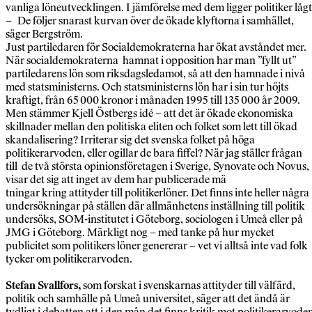
vanliga löneutvecklingen. I jämförelse med dem ligger politiker lågt
– De följer snarast kurvan över de ökade klyftorna i samhället,
säger Bergström.
Just partiledaren för Socialdemokraterna har ökat avståndet mer.
När socialdemokraterna hamnat i opposition har man ”fyllt ut”
partiledarens lön som riksdagsledamot, så att den hamnade i nivå
med statsministerns. Och statsministerns lön har i sin tur höjts
kraftigt, från 65 000 kronor i månaden 1995 till 135 000 år 2009.
Men stämmer Kjell Östbergs idé – att det är ökade ekonomiska
skillnader mellan den politiska eliten och folket som lett till ökad
skandalisering? Irriterar sig det svenska folket på höga
politikerarvoden, eller ogillar de bara fiffel? När jag ställer frågan
till de två största opinionsföretagen i Sverige, Synovate och Novus,
visar det sig att inget av dem har publicerade mä
tningar kring attityder till politikerlöner. Det finns inte heller några
undersökningar på ställen där allmänhetens inställning till politik
undersöks, SOM-institutet i Göteborg, sociologen i Umeå eller på
JMG i Göteborg. Märkligt nog – med tanke på hur mycket
publicitet som politikers löner genererar – vet vi alltså inte vad folk
tycker om politikerarvoden.
Stefan Svallfors,
som forskat i svenskarnas attityder till välfärd,
politik och samhälle på Umeå universitet, säger att det ändå är
tydligt i debatten att i den mån det finns kritik mot politikerarvode