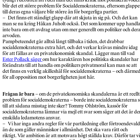
blir det ett större problem för Socialdemokraterna, eftersom glappe
till deras egna väljare blir större än för borgerliga partier.
– Det finns ett ständigt glapp där att skjuta in sig på. Och det kan
man se nu kring Håkan Juholt också. Det som kommer upp handl
inte bara om ett avdrag utan om mer generellt om politiker och der
arvoden.
Pampbeteendet går alltså långt tillbaka i tiden, det drabbar
socialdemokraterna extra hårt, och det verkar krävas mindre idag
för att fällas av en privatekonomisk skandal. Lägger man till vad
Ester Pollack säger
om hur karaktären hos politiska skandaler har
förändrats till att handla om politikers privatmoral kan man se att
det finns en verklig akilleshäl för socialdemokraterna – och därme
för all opposition mot borgerligheten just här.
Frågan är bara
– om de privatekonomiska skandalerna är ett reellt
problem för socialdemokraterna – borde inte socialdemokraterna s
till att sådana misstag inte sker? Tommy Ohlström, kassör för
socialdemokraterna lämnar via mejl ett svar som säger att det är de
enskilda ledamotens ansvar.
– Vi har inga andra regler för vår partiledning eller förtroendeval
än de som gäller människor i allmänhet. Det ska vara rätt och
riktigt. Vår ambition är att motsvara högt ställda krav. Därför tar vi