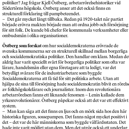
politiker? Jag frågar Kjell Östberg, arbetarrörelsehistoriker vid
Södertörns högskola. Östberg anser att det också finns en
strukturell förklaring till pampbeteendet.
– Det går mycket långt tillbaka. Redan på 1920-talet när partiet
började erövra makten började man att ordna jobb och försörjning
för sitt folk. De kunde bli chefer för kommunala verksamheter eller
ombudsmän i olika organisationer.
Östberg som forskat
om hur socialdemokraterna erövrade de
svenska kommunerna ser en strukturell skillnad mellan borgerliga
och socialdemokratiska politiker. Den handlar om klass. Medan de
aldrig har varit speciellt svårt för borgerliga politiker som ofta var
lärare, handelsmän eller egna företagare att ta ledigt, var det
betydligt svårare för de industriarbetare som byggde
Socialdemokraterna att få tid för sitt politiska arbete. Utan att
hjälpa de sina till försörjning hade socialdemokratin blivit en rörels
av folkhögskolelärare och journalister. Inom den revolutionära
arbetarrörelsen fanns ett liknande fenomen – Lenin kallade dem
yrkesrevolutionärer. Östberg påpekar också att det var ett effektivt
system.
– Man kan säga att det finns en ljus och en mörk sida hos den här
historiska figuren, sossepampen. Det fanns något mycket positivt i
det – det var de här människorna som byggde välfärdsstaten. Det
hade inte varit möjligt utan dem. Men det utgör också ett underlag