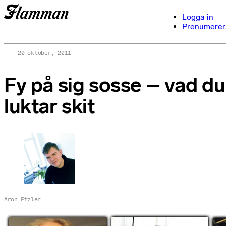
Logga in
Prenumerer
20 oktober, 2011
Fy på sig sosse – vad du
luktar skit
Aron Etzler