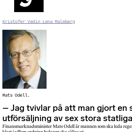
Kristofer Vedin Lena Malmberg
Mats Odell.
– Jag tvivlar på att man gjort e
utförsäljning av sex stora statlig
Finansmarknadsminister Mats Odell är mannen som ska leda regerin
klart i vilken ordning bolagen ska säljas ut.