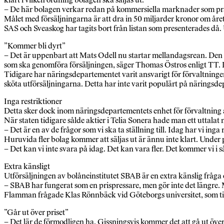
– De här bolagen verkar redan på kommersiella marknader som prä
Målet med försäljningarna är att dra in 50 miljarder kronor om år
SAS och Sveaskog har tagits bort från listan som presenterades då.
”Kommer bli dyrt”
– Det är uppenbart att Mats Odell nu startar mellandagsrean. Den här
som ska genomföra försäljningen, säger Thomas Östros enligt TT. Det
Tidigare har näringsdepartementet varit ansvarigt för förvaltningen 
sköta utförsäljningarna. Detta har inte varit populärt på näringsd
Inga restriktioner
Detta sker dock inom näringsdepartementets enhet för förvaltning a
När staten tidigare sålde aktier i Telia Sonera hade man ett uttalat
– Det är en av de frågor som vi ska ta ställning till. Idag har vi in
Huruvida fler bolag kommer att säljas ut är ännu inte klart. Under
– Det kan vi inte svara på idag. Det kan vara fler. Det kommer vi i 
Extra känsligt
Utförsäljningen av bolåneinstitutet SBAB är en extra känslig fråga 
– SBAB har fungerat som en prispressare, men gör inte det längre.
Flamman frågade Klas Rönnbäck vid Göteborgs universitet, som tidi
”Går ut över priset”
– Det lär de förmodligen ha. Gissningsvis kommer det att gå ut över 