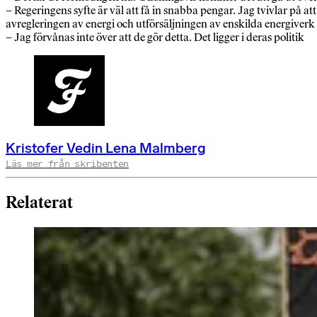
– Regeringens syfte är väl att få in snabba pengar. Jag tvivlar på at
avregleringen av energi och utförsäljningen av enskilda energiverk
– Jag förvånas inte över att de gör detta. Det ligger i deras politik
Kristofer Vedin Lena Malmberg
Läs mer från skribenten
Relaterat