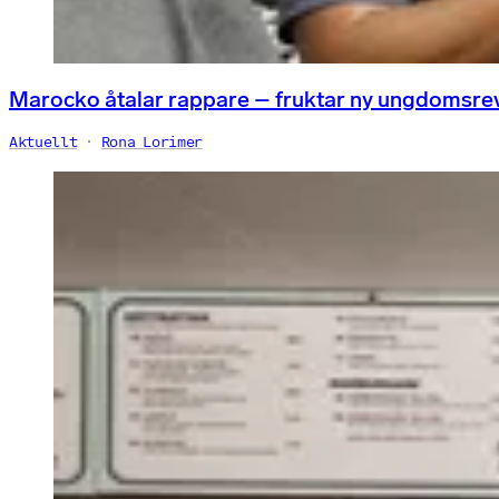
Marocko åtalar rappare – fruktar ny ungdomsre
Aktuellt
Rona Lorimer