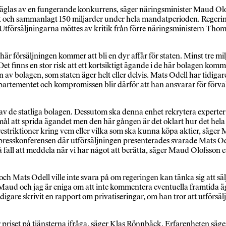
glas av en fungerande konkurrens, säger näringsminister Maud Olo
et och sammanlagt 150 miljarder under hela mandatperioden. Regering
 Utförsäljningarna möttes av kritik från förre näringsministern Thom
 försäljningen kommer att bli en dyr affär för staten. Minst tre milja
 finns en stor risk att ett kortsiktigt ägande i de här bolagen komm
av bolagen, som staten äger helt eller delvis. Mats Odell har tidigare
epartementet och kompromissen blir därför att han ansvarar för förval
v de statliga bolagen. Dessutom ska denna enhet rekrytera experter 
 mål att sprida ägandet men den här gången är det oklart hur det hela
ga restriktioner kring vem eller vilka som ska kunna köpa aktier, säger
 presskonferensen där utförsäljningen presenterades svarade Mats Ode
så fall att meddela när vi har något att berätta, säger Maud Olofsson 
och Mats Odell ville inte svara på om regeringen kan tänka sig att sä
 Maud och jag är eniga om att inte kommentera eventuella framtida ä
gare skrivit en rapport om privatiseringar, om han tror att utförsä
priset på tjänsterna ifråga, säger Klas Rönnbäck. Erfarenheten säger 