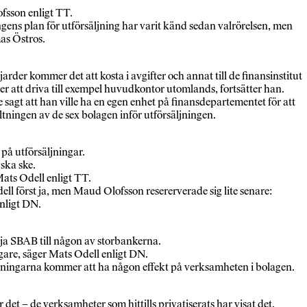
fsson enligt TT.
ens plan för utförsäljning har varit känd sedan valrörelsen, men
as Östros.
rder kommer det att kosta i avgifter och annat till de finansinstitut
er att driva till exempel huvudkontor utomlands, fortsätter han.
 sagt att han ville ha en egen enhet på finansdepartementet för att
tningen av de sex bolagen inför utförsäljningen.
på utförsäljningar.
 ska ske.
 Mats Odell enligt TT.
ll först ja, men Maud Olofsson resererverade sig lite senare:
enligt DN.
lja SBAB till någon av storbankerna.
gare, säger Mats Odell enligt DN.
ljningarna kommer att ha någon effekt på verksamheten i bolagen.
det – de verksamheter som hittills privatiserats har visat det.