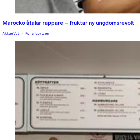
Marocko åtalar rappare – fruktar ny ungdomsrevolt
Aktuellt
Rona Lorimer