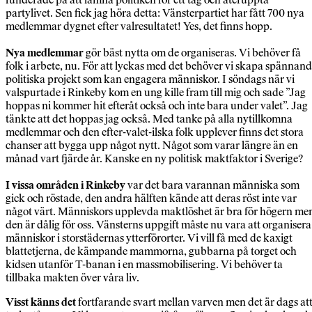
partylivet. Sen fick jag höra detta: Vänsterpartiet har fått 700 nya
medlemmar dygnet efter valresultatet! Yes, det finns hopp.
Nya medlemmar
gör bäst nytta om de organiseras. Vi behöver få
folk i arbete, nu. För att lyckas med det behöver vi skapa spännan
politiska projekt som kan engagera människor. I söndags när vi
valspurtade i Rinkeby kom en ung kille fram till mig och sade ”Jag
hoppas ni kommer hit efteråt också och inte bara under valet”. Jag
tänkte att det hoppas jag också. Med tanke på alla nytillkomna
medlemmar och den efter-valet-ilska folk upplever finns det stora
chanser att bygga upp något nytt. Något som varar längre än en
månad vart fjärde år. Kanske en ny politisk maktfaktor i Sverige?
I vissa områden i Rinkeby
var det bara varannan människa som
gick och röstade, den andra hälften kände att deras röst inte var
något värt. Människors upplevda maktlöshet är bra för högern me
den är dålig för oss. Vänsterns uppgift måste nu vara att organisera
människor i storstädernas ytterförorter. Vi vill få med de kaxigt
blattetjerna, de kämpande mammorna, gubbarna på torget och
kidsen utanför T-banan i en massmobilisering. Vi behöver ta
tillbaka makten över våra liv.
Visst känns det
fortfarande svart mellan varven men det är dags at