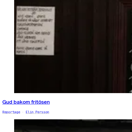
Gud bakom fritösen
Reportage
Elin Persson