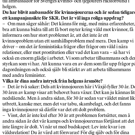
till ambassadör för Sveriges kvinno- och tjejjourers riksförbund i
helgen.
Du har blivit ambassadör för kvinnojourerna och är sedan tidigar
ett kampanjansikte för SKR. Det är väl inga roliga uppdrag?
– Om man säger såhär: Det känns för mig, med mina erfarenheter,
bra att kunna bidra till att få bort myter kring våld mot kvinnor, få
informera om hur stort problemet är, att det inte är ett
kvinnoproblem utan ett samhällsproblem med mera. Den kamp vi
driver – om det är feministiska frågor eller frågor om våld i nära
relationer, eller mot prostitution eller vad det kan vara – så har vi
också en enorm glädje i arbetet. Vi som arbetar tillsammans och de
styrkan som vi har. Att kunna vara en av dem som får upp frågor p
dagordningen och också själv bli stärkt av att arbeta tillsammans
med andra feminister.
Vilka är dina andra intryck från helgens årsmöte?
– Det är två saker: Dels att kvinnojouren här i Växjö fyller 30 år. D
30 åren av kamp visar att behovet bara växer. Det kan ju kännas lit
nedslående. Men å andra sidan, för 30 år sedan var våldet minst li
utbrett, kanske mer, men det var tabu, skambelagt, och det fanns
inga kvinnojourer så därför var det ett dolt problem.
– Visst, det är inte kul efter 30 år att problemen fortsätter, men å
andra sidan är det vår kamps och kvinnojourernas förtjänst att det
inte längre är dolt. Vi når ut med budskapet: Lev inte kvar i en
våldsrelation! Du är värd att försvaras! För dig själv och för dina