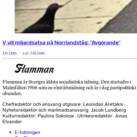
V vill miljardsatsa på Norrlandståg: ”Avgörande”
Inrikes
Liz Fällman
Flamman är Sveriges äldsta socialistiska tidning. Den startades i
Malmfälten 1906 som en rösträttstidning och är i dag partipolitiskt
obunden.
Chefredaktör och ansvarig utgivare: Leonidas Aretakis ·
Nyhetsredaktör och marknadsansvarig: Jacob Lundberg ·
Kulturredaktör: Paulina Sokolow · Utrikesredaktör: Jonas
Elvander
E-tidningen