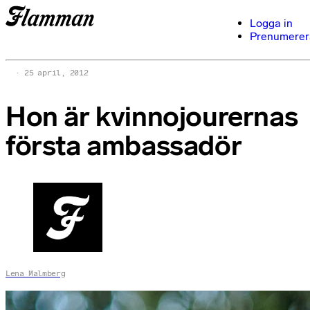
Logga in
Prenumerer
25 april, 2012
Hon är kvinnojourernas
första ambassadör
Lena Malmberg