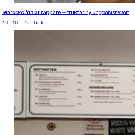
Marocko åtalar rappare – fruktar ny ungdomsrevolt
Aktuellt
Rona Lorimer