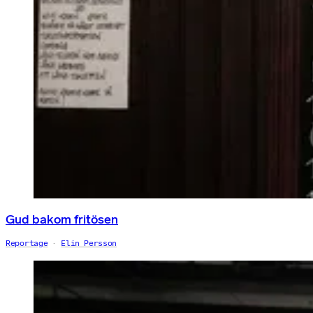
Gud bakom fritösen
Reportage
Elin Persson