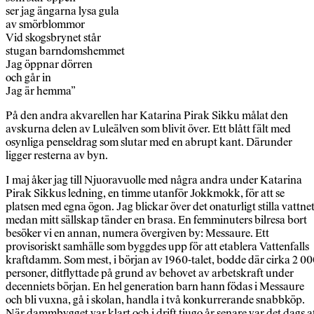
ser jag ängarna lysa gula
av smörblommor
Vid skogsbrynet står
stugan barndomshemmet
Jag öppnar dörren
och går in
Jag är hemma”
På den andra akvarellen har Katarina Pirak Sikku målat den
avskurna delen av Luleälven som blivit över. Ett blått fält med
osynliga penseldrag som slutar med en abrupt kant. Därunder
ligger resterna av byn.
I maj åker jag till Njuoravuolle med några andra under Katarina
Pirak Sikkus ledning, en timme utanför Jokkmokk, för att se
platsen med egna ögon. Jag blickar över det onaturligt stilla vattnet
medan mitt sällskap tänder en brasa. En femminuters bilresa bort
besöker vi en annan, numera övergiven by: Messaure. Ett
provisoriskt samhälle som byggdes upp för att etablera Vattenfalls
kraftdamm. Som mest, i början av 1960-talet, bodde där cirka 2 0
personer, ditflyttade på grund av behovet av arbetskraft under
decenniets början. En hel generation barn hann födas i Messaure
och bli vuxna, gå i skolan, handla i två konkurrerande snabbköp.
När dammbygget var klart och i drift tjugo år senare var det dags a