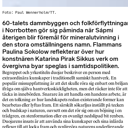
Foto: Paul Wennerholm/TT.
60-talets dammbyggen och folkförflyttninga
i Norrbotten gör sig påminda när Sápmi
återigen blir föremål för mineralutvinning i
den stora omställningens namn. Flammans
Paulina Sokolow reflekterar över hur
konstnären Katarina Pirak Sikkus verk om
övergivna byar speglas i samtidspolitiken.
Begreppet och yrkestiteln duojar beskriver en person med
extraordinära kunskaper i traditionellt samiskt hantverk. En
populär missuppfattning är att det skulle röra sig enbart om briljan
ifråga om själva hantverksskickligheten, men det räcker inte för att
täcka in innebörden. Snarare än att handla om handens arbete, är
det en tolkning av hur landskapets redan existerande former kan
bearbetas eller lyftas fram. Ett särskilt sökarljus inställt på tecken
och budskap i naturen, oavsett om det rör sig om en böjning i en
trädgren, en stenformation eller en ovanligt nedslipad bit renben.
Duojarens insats är att använda sina kunskaper och sina inlärda
reflexer till att locka fram och synliggöra naturens underliggande