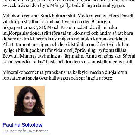
avveckla även den byn. Många flyttade till nya dammbyggen.
Miljökonferensen i Stockholm är slut. Moderaternas Johan Forsell
vill skärpa straffen för miljöaktivism och den 9 juni går
högerpartierna C, SD, M och KD ut med att de vill minska
miljöorganisationers rätt föra talan i domstol och ändra så att bara
de som är direkt berörda av miljöärenden ska kunna överklaga.
Alla tittar mot norr igen och det vidsträckta området Gállok har
nyligen blivit godkänt för vidare miljöprövning i syfte att tillåta
Beowulf Minings utvinning av järnmalm. Ännu en gång ska Sápm
koloniseras för ”allas” bästa och för den stora omställningens skull.
Mineralkoncernerna granskar sina kalkyler medan duojarerna
fortsätter att speja över kalhyggen och sprängda urberg.
Paulina Sokolow
Läs mer från skribenten