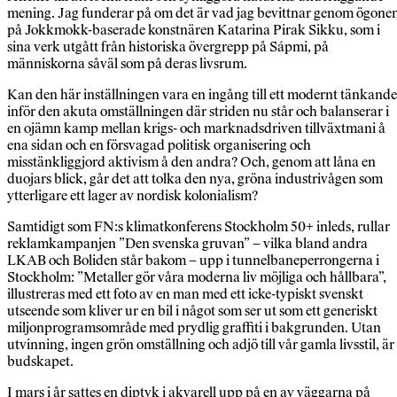
mening. Jag funderar på om det är vad jag bevittnar genom ögone
på Jokkmokk-baserade konstnären Katarina Pirak Sikku, som i
sina verk utgått från historiska övergrepp på Sápmi, på
människorna såväl som på deras livsrum.
Kan den här inställningen vara en ingång till ett modernt tänkande
inför den akuta omställningen där striden nu står och balanserar i
en ojämn kamp mellan krigs- och marknadsdriven tillväxtmani å
ena sidan och en försvagad politisk organisering och
misstänkliggjord aktivism å den andra? Och, genom att låna en
duojars blick, går det att tolka den nya, gröna industrivågen som
ytterligare ett lager av nordisk kolonialism?
Samtidigt som FN:s klimat­konferens Stockholm 50+ inleds, rullar
reklamkampanjen ”Den svenska gruvan” – vilka bland andra
LKAB och Boliden står bakom – upp i tunnelbaneperrongerna i
Stockholm: ”Metaller gör våra moderna liv möjliga och hållbara”,
illustreras med ett foto av en man med ett icke-typiskt svenskt
utseende som kliver ur en bil i något som ser ut som ett generiskt
miljonprogramsområde med prydlig graffiti i bakgrunden. Utan
utvinning, ingen grön omställning och adjö till vår gamla livsstil, är
budskapet.
I mars i år sattes en diptyk i akvarell upp på en av väggarna på