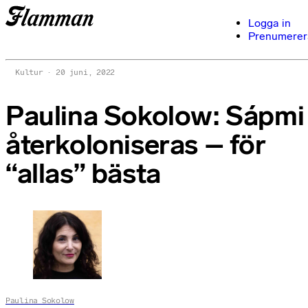
Logga in
Prenumerer
Kultur
20 juni, 2022
Paulina Sokolow: Sápmi
återkoloniseras – för
“allas” bästa
Paulina Sokolow