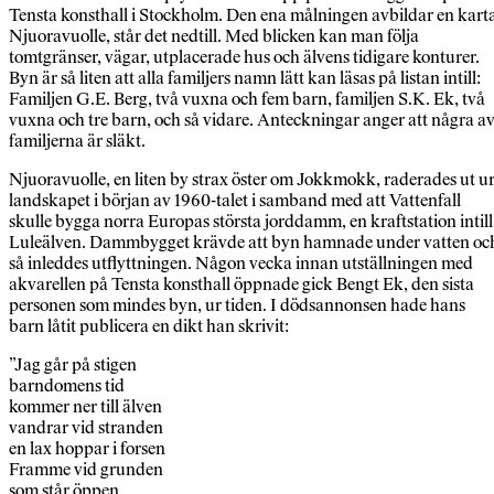
Tensta konsthall i Stockholm. Den ena målningen avbildar en kart
Njuoravuolle, står det nedtill. Med blicken kan man följa
tomtgränser, vägar, utplacerade hus och älvens tidigare konturer.
Byn är så liten att alla familjers namn lätt kan läsas på listan intill:
Familjen G.E. Berg, två vuxna och fem barn, familjen S.K. Ek, två
vuxna och tre barn, och så vidare. Anteckningar anger att några a
familjerna är släkt.
Njuoravuolle, en liten by strax öster om Jokkmokk, raderades ut u
landskapet i början av 1960-talet i samband med att Vattenfall
skulle bygga norra Europas största jorddamm, en kraftstation intill
Luleälven. Dammbygget krävde att byn hamnade under vatten oc
så inleddes utflyttningen. Någon vecka innan utställningen med
akvarellen på Tensta konsthall öppnade gick Bengt Ek, den sista
personen som mindes byn, ur tiden. I dödsannonsen hade hans
barn låtit publicera en dikt han skrivit:
”Jag går på stigen
barndomens tid
kommer ner till älven
vandrar vid stranden
en lax hoppar i forsen
Framme vid grunden
som står öppen