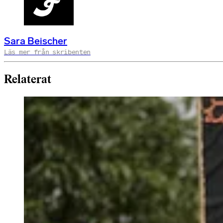
Sara Beischer
Läs mer från skribenten
Relaterat