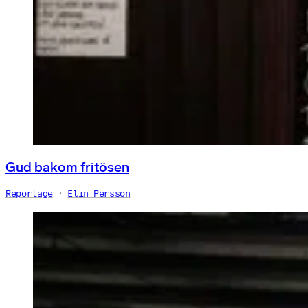
Gud bakom fritösen
Reportage
Elin Persson