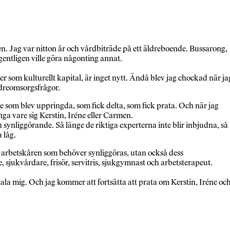
en. Jag var nitton år och vårdbiträde på ett äldreboende. Bussarong,
entligen ville göra någonting annat.
er som kulturellt kapital, är inget nytt. Ändå blev jag chockad när ja
ldreomsorgsfrågor.
 som blev uppringda, som fick delta, som fick prata. Och när jag
nga vare sig Kerstin, Iréne eller Carmen.
ynliggörande. Så länge de riktiga experterna inte blir inbjudna, så
 låg.
ra arbetskåren som behöver synliggöras, utan också dess
sjukvårdare, frisör, servitris, sjukgymnast och arbetsterapeut.
tala mig. Och jag kommer att fortsätta att prata om Kerstin, Iréne oc