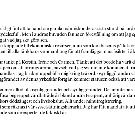
ckligt fint att ta hand om gamla människor deras sista stund på jord
delsefull. Men i andras huvuden fanns en föreställning om att jag eg
gat vad jag ska göra sen.
 är kopplade till ekonomiska resurser, utan som kan baseras på faktor
en till alla tänkbara sammanhang för att framlägga mina åsikter i ä
tänkt på Kerstin, Iréne och Carmen. Tänkt att det borde ha varit de
skapen om att arrangörerna, oavsett vad jag svarar, inte kommer att ri
ndlas. Jag brukar uppehålla mig kring två ord: osynliggörande och s
ggörandet av denna yrkeskår fortgår, kommer statusen också att vara
ommer alltid till osynliggörandet och synliggörandet. Det är inte ba
fusa begreppet vårdbiträde är bland andra terapeut, anhörigvårdare, 
rs dödsångest och livsbokslut. Allt under minutregistrering.
 som räknas i vår sysselsättningshierarki. Jag har fått mandat att ut
dlade som de experter de faktiskt är.