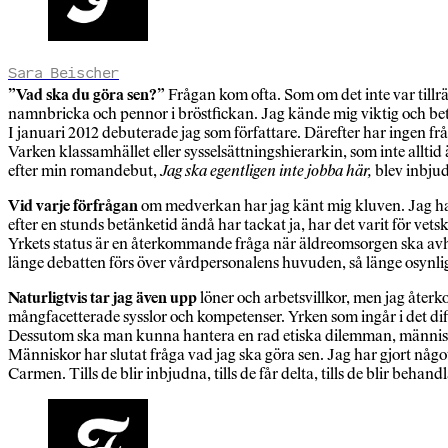
Sara Beischer
”Vad ska du göra sen?”
Frågan kom ofta. Som om det inte var tillrä
namnbricka och pennor i bröstfickan. Jag kände mig viktig och bety
I januari 2012 debuterade jag som författare. Därefter har ingen frå
Varken klassamhället eller sysselsättningshierarkin, som inte alltid
efter min romandebut,
Jag ska egentligen inte jobba här,
blev inbjud
Vid varje förfrågan
om medverkan har jag känt mig kluven. Jag har 
efter en stunds betänketid ändå har tackat ja, har det varit för vet
Yrkets status är en återkommande fråga när äldreomsorgen ska avha
länge debatten förs över vårdpersonalens huvuden, så länge osynli
Naturligtvis tar jag även upp
löner och arbetsvillkor, men jag återk
mångfacetterade sysslor och kompetenser. Yrken som ingår i det dif
Dessutom ska man kunna hantera en rad etiska dilemman, människo
Människor har slutat fråga vad jag ska göra sen. Jag har gjort något
Carmen. Tills de blir inbjudna, tills de får delta, tills de blir behan