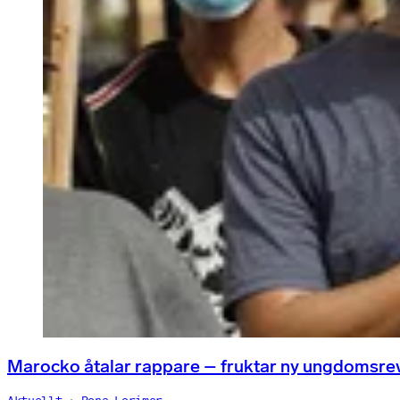
Marocko åtalar rappare – fruktar ny ungdomsre