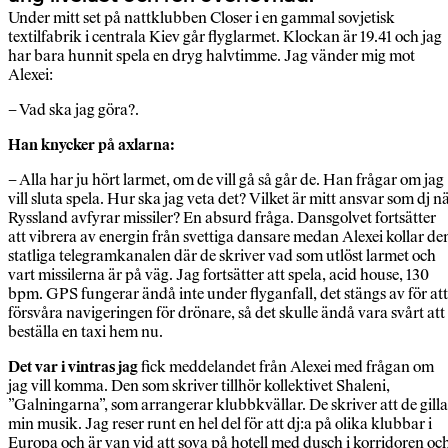
Under mitt set på nattklubben Closer i en gammal sovjetisk
textilfabrik i centrala Kiev går flyglarmet. Klockan är 19.41 och jag
har bara hunnit spela en dryg halvtimme. Jag vänder mig mot
Alexei:
– Vad ska jag göra?.
Han knycker på axlarna:
– Alla har ju hört larmet, om de vill gå så går de. Han frågar om jag
vill sluta spela. Hur ska jag veta det? Vilket är mitt ansvar som dj n
Ryssland avfyrar missiler? En absurd fråga. Dansgolvet fortsätter
att vibrera av energin från svettiga dansare medan Alexei kollar de
statliga telegramkanalen där de skriver vad som utlöst larmet och
vart missilerna är på väg. Jag fortsätter att spela, acid house, 130
bpm. GPS fungerar ändå inte under flyganfall, det stängs av för att
försvåra navigeringen för drönare, så det skulle ändå vara svårt att
beställa en taxi hem nu.
Det var i vintras jag
fick meddelandet från Alexei med frågan om
jag vill komma. Den som skriver tillhör kollektivet Shaleni,
”Galningarna”, som arrangerar klubbkvällar. De skriver att de gilla
min musik. Jag reser runt en hel del för att dj:a på olika klubbar i
Europa och är van vid att sova på hotell med dusch i korridoren oc