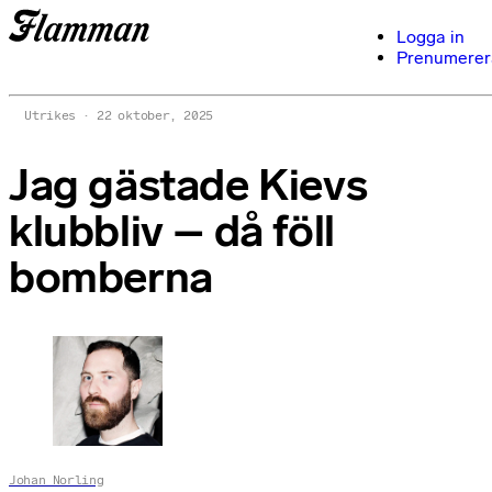
Logga in
Prenumerer
Utrikes
22 oktober, 2025
Jag gästade Kievs
klubbliv – då föll
bomberna
Johan Norling