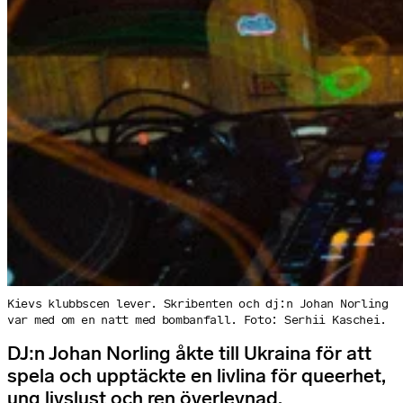
Kievs klubbscen lever. Skribenten och dj:n Johan Norling
var med om en natt med bombanfall. Foto: Serhii Kaschei.
DJ:n Johan Norling åkte till Ukraina för att
spela och upptäckte en livlina för queerhet,
ung livslust och ren överlevnad.