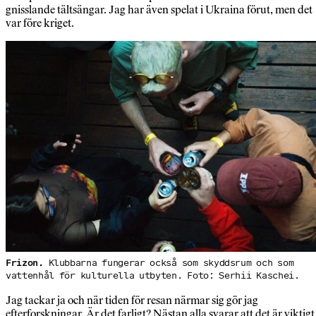
gnisslande tältsängar. Jag har även spelat i Ukraina förut, men det
var före kriget.
Frizon.
Klubbarna fungerar också som skyddsrum och som
vattenhål för kulturella utbyten. Foto: Serhii Kaschei.
Jag tackar ja och när tiden för resan närmar sig gör jag
efterforskningar. Är det farligt? Nästan alla svarar att det är viktigt