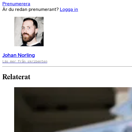
Prenumerera
Är du redan prenumerant?
Logga in
Johan Norling
Läs mer från skribenten
Relaterat