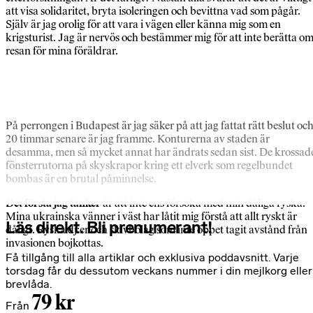
att visa solidaritet, bryta isoleringen och bevittna vad som pågår.
Själv är jag orolig för att vara i vägen eller känna mig som en
krigsturist. Jag är nervös och bestämmer mig för att inte berätta o
resan för mina föräldrar.
På perrongen i Budapest är jag säker på att jag fattat rätt beslut oc
20 timmar senare är jag framme. Konturerna av staden är
desamma, men så mycket annat har ändrats sedan sist. De krossad
fönsterrutorna på skyskrapor kring ett elverk som regelbundet
bombas är en brutal påminnelse.
Det första jag tänker
är att inte ens försöka med min dåliga ryska.
Mina ukrainska vänner i väst har låtit mig förstå att allt ryskt är
Läs direkt. Bli prenumerant!
dåligt. Ryska dj:er och skivbolag som inte öppet tagit avstånd från
invasionen bojkottas.
Få tillgång till alla artiklar och exklusiva poddavsnitt. Varje
torsdag får du dessutom veckans nummer i din mejlkorg eller
brevlåda.
79 kr
Från