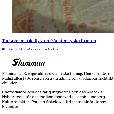
Tur som en tok: flykten från den ryska fronten
Utrikes
Liza Alexandrova-Zorina
Flamman är Sveriges äldsta socialistiska tidning. Den startades i
Malmfälten 1906 som en rösträttstidning och är i dag partipolitiskt
obunden.
Chefredaktör och ansvarig utgivare: Leonidas Aretakis ·
Nyhetsredaktör och marknadsansvarig: Jacob Lundberg ·
Kulturredaktör: Paulina Sokolow · Utrikesredaktör: Jonas
Elvander