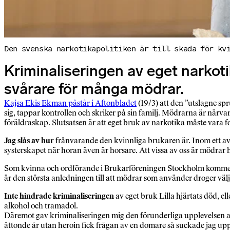
Den svenska narkotikapolitiken är till skada för kv
Kriminaliseringen av eget narkoti
svårare för många mödrar.
Kajsa Ekis Ekman påstår i Aftonbladet
(19/3) att den ”utslagne s
sig, tappar kontrollen och skriker på sin familj. Mödrarna är närv
föräldraskap. Slutsatsen är att eget bruk av narkotika måste vara f
Jag slås av hur
frånvarande den kvinnliga brukaren är. Inom ett a
systerskapet när horan även är horsare. Att vissa av oss är mödrar h
Som kvinna och ordförande i Brukarföreningen Stockholm kommer jag 
är den största anledningen till att mödrar som använder droger vä
Inte hindrade kriminaliseringen
av eget bruk Lilla hjärtats död, el
alkohol och tramadol.
Däremot gav kriminaliseringen mig den förunderliga upplevelsen av at
åttonde år utan heroin fick frågan av en domare så suckade jag upp