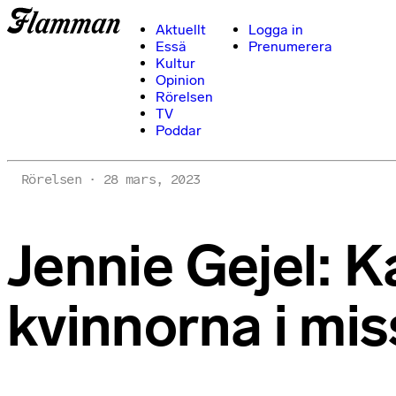
Aktuellt
Logga in
Essä
Prenumerera
Kultur
Opinion
Rörelsen
TV
Poddar
Rörelsen
28 mars, 2023
Jennie Gejel: 
kvinnorna i mi