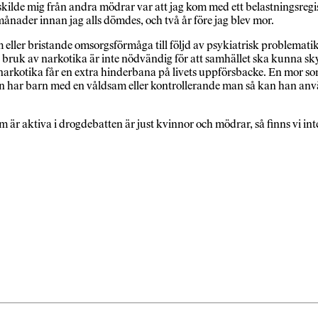
skilde mig från andra mödrar var att jag kom med ett belastningsregi
nader innan jag alls dömdes, och två år före jag blev mor.
eller bristande omsorgsförmåga till följd av psykiatrisk problematik – 
t bruk av narkotika är inte nödvändig för att samhället ska kunna s
narkotika får en extra hinderbana på livets uppförsbacke. En mor so
Om hon har barn med en våldsam eller kontrollerande man så kan han 
 som är aktiva i drogdebatten är just kvinnor och mödrar, så finns vi i