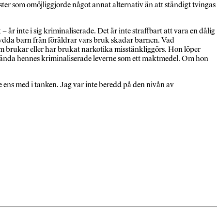
ster som omöjliggjorde något annat alternativ än att ständigt tvingas
är inte i sig kriminaliserade. Det är inte straffbart att vara en dålig
kydda barn från föräldrar vars bruk skadar barnen. Vad
m brukar eller har brukat narkotika misstänkliggörs. Hon löper
använda hennes kriminaliserade leverne som ett maktmedel. Om hon
nte ens med i tanken. Jag var inte beredd på den nivån av