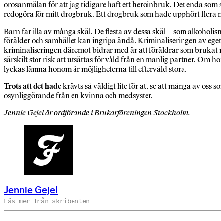
orosanmälan för att jag tidigare haft ett heroinbruk. Det enda som 
redogöra för mitt drogbruk. Ett drogbruk som hade upphört flera må
Barn far illa av många skäl. De flesta av dessa skäl – som alkoholism 
förälder och samhället kan ingripa ändå. Kriminaliseringen av ege
kriminaliseringen däremot bidrar med är att föräldrar som brukat 
särskilt stor risk att utsättas för våld från en manlig partner. 
lyckas lämna honom är möjligheterna till eftervåld stora.
Trots att det hade
krävts så väldigt lite för att se att många av oss
osynliggörande från en kvinna och medsyster.
Jennie Gejel är ordförande i Brukarföreningen Stockholm.
Jennie Gejel
Läs mer från skribenten