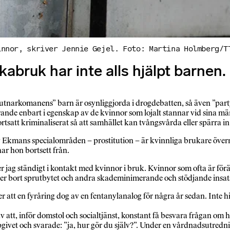
innor, skriver Jennie Gejel. Foto: Martina Holmberg/T
kabruk har inte alls hjälpt barnen.
prutnarkomanens” barn är osynliggjorda i drogdebatten, så även ”par
arande enbart i egenskap av de kvinnor som lojalt stannar vid sina m
ortsatt kriminaliserat så att samhället kan tvångsvårda eller spärra
v Ekmans specialområden – prostitution – är kvinnliga brukare öve
ar hon bortsett från.
ständigt i kontakt med kvinnor i bruk. Kvinnor som ofta är föräldrar.
ljer bort sprutbytet och andra skademinimerande och stödjande insat
ler att en fyråring dog av en fentanylanalog för några år sedan. Inte
t, inför domstol och socialtjänst, konstant få besvara frågan om hur 
givet och svarade: ”ja, hur gör du själv?”. Under en vårdnadsutredn