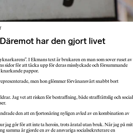
T
 Däremot har den gjort livet
tyknarkarens”. I Ekmans text är brukaren en man som sover ruset av
äns sidor för att täcka upp för deras misslyckade och försummande
 in knarkande pappor.
rrepresenterade, men hon glömmer förvånansvärt snabbt bort
 Jag vet att risken för bestraffning, både straffrättslig och social
ser.
 hindrade den att en fjortonåring nyligen avled av en kombination av
jag gör för att inte ta heroin, trots åratal utan bruk. När jag på mit
ing samma år gjorde en av de ansvariga socialsekreterare en