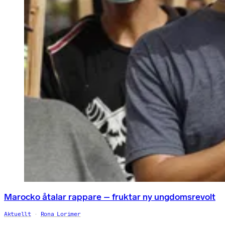
Marocko åtalar rappare – fruktar ny ungdomsrevolt
Aktuellt
Rona Lorimer