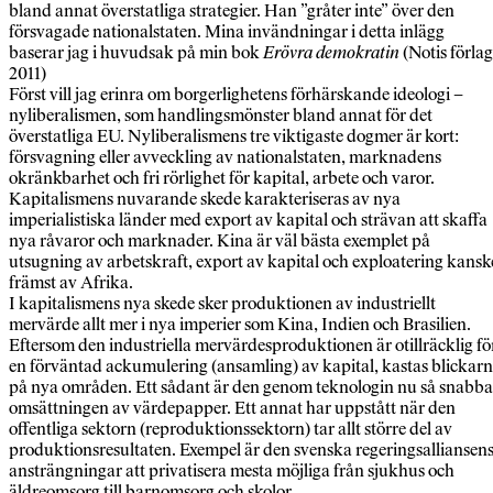
bland annat överstatliga strategier. Han ”gråter inte” över den
försvagade nationalstaten. Mina invändningar i detta inlägg
baserar jag i huvudsak på min bok
Erövra demokratin
(Notis förlag
2011)
Först vill jag erinra om borgerlighetens förhärskande ideologi –
nyliberalismen, som handlingsmönster bland annat för det
överstatliga EU. Nyliberalismens tre viktigaste dogmer är kort:
försvagning eller avveckling av nationalstaten, marknadens
okränkbarhet och fri rörlighet för kapital, arbete och varor.
Kapitalismens nuvarande skede karakteriseras av nya
imperialistiska länder med export av kapital och strävan att skaffa
nya råvaror och marknader. Kina är väl bästa exemplet på
utsugning av arbetskraft, export av kapital och exploatering kansk
främst av Afrika.
I kapitalismens nya skede sker produktionen av industriellt
mervärde allt mer i nya imperier som Kina, Indien och Brasilien.
Eftersom den industriella mervärdesproduktionen är otillräcklig fö
en förväntad ackumulering (ansamling) av kapital, kastas blickar
på nya områden. Ett sådant är den genom teknologin nu så snabba
omsättningen av värdepapper. Ett annat har uppstått när den
offentliga sektorn (reproduktionssektorn) tar allt större del av
produktionsresultaten. Exempel är den svenska regeringsalliansen
ansträngningar att privatisera mesta möjliga från sjukhus och
äldreomsorg till barnomsorg och skolor.