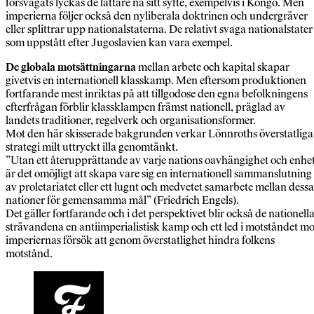
försvagats lyckas de lättare nå sitt syfte, exempelvis i Kongo. Men
imperierna följer också den nyliberala doktrinen och undergräver
eller splittrar upp nationalstaterna. De relativt svaga nationalstater
som uppstått efter Jugoslavien kan vara exempel.
De globala motsättningarna
mellan arbete och kapital skapar
givetvis en internationell klasskamp. Men eftersom produktionen
fortfarande mest inriktas på att tillgodose den egna befolkningens
efterfrågan förblir klassklampen främst nationell, präglad av
landets traditioner, regelverk och organisationsformer.
Mot den här skisserade bakgrunden verkar Lönnroths överstatliga
strategi milt uttryckt illa genomtänkt.
”Utan ett återupprättande av varje nations oavhängighet och enhe
är det omöjligt att skapa vare sig en internationell sammanslutning
av proletariatet eller ett lugnt och medvetet samarbete mellan dessa
nationer för gemensamma mål” (Friedrich Engels).
Det gäller fortfarande och i det perspektivet blir också de nationell
strävandena en antiimperialistisk kamp och ett led i motståndet mo
imperiernas försök att genom överstatlighet hindra folkens
motstånd.