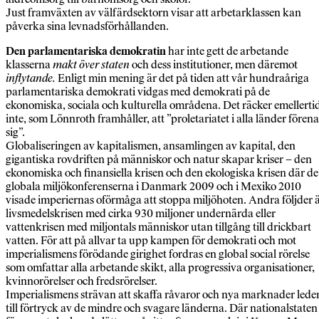
Just framväxten av välfärdsektorn visar att arbetarklassen kan
påverka sina levnadsförhållanden.
Den parlamentariska demokratin
har inte gett de arbetande
klasserna
makt över staten
och dess institutioner, men däremot
inflytande.
Enligt min mening är det på tiden att vår hundraåriga
parlamentariska demokrati vidgas med demokrati på de
ekonomiska, sociala och kulturella områdena. Det räcker emellerti
inte, som Lönnroth framhåller, att ”proletariatet i alla länder förena
sig”.
Globaliseringen av kapitalismen, ansamlingen av kapital, den
gigantiska rovdriften på människor och natur skapar kriser – den
ekonomiska och finansiella krisen och den ekologiska krisen där de
globala miljökonferenserna i Danmark 2009 och i Mexiko 2010
visade imperiernas oförmåga att stoppa miljöhoten. Andra följder 
livsmedelskrisen med cirka 930 miljoner undernärda eller
vattenkrisen med miljontals människor utan tillgång till drickbart
vatten. För att på allvar ta upp kampen för demokrati och mot
imperialismens förödande girighet fordras en global social rörelse
som omfattar alla arbetande skikt, alla progressiva organisationer,
kvinnorörelser och fredsrörelser.
Imperialismens strävan att skaffa råvaror och nya marknader lede
till förtryck av de mindre och svagare länderna. Där nationalstaten