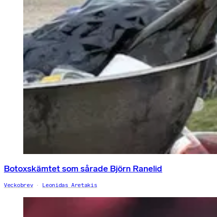
Botoxskämtet som sårade Björn Ranelid
Veckobrev
Leonidas Aretakis