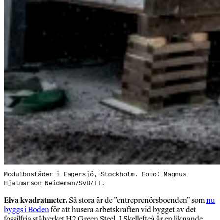
Modulbostäder i Fagersjö, Stockholm. Foto: Magnus
Hjalmarson Neideman/SvD/TT.
Elva kvadratmeter.
Så stora är de ”entreprenörsboenden” som
nu
byggs i Boden
för att husera arbetskraften vid bygget av det
fossilfria stålverket H2 Green Steel. I Skellefteå är en liknande