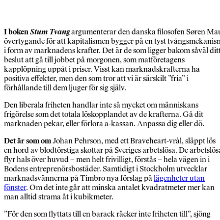
I boken
Stum Tvang
argumenterar den danska filosofen Søren Ma
övertygande för att kapitalismen bygger på en tyst tvångsmekanis
i form av marknadens krafter. Det är de som ligger bakom såväl dit
beslut att gå till jobbet på morgonen, som matföretagens
kapplöpning uppåt i priser. Visst kan marknadskrafterna ha
positiva effekter, men den som tror att vi är särskilt ”fria” i
förhållande till dem ljuger för sig själv.
Den liberala friheten handlar inte så mycket om människans
frigörelse som det totala löskopplandet av de krafterna. Gå dit
marknaden pekar, eller förlora a-kassan. Anpassa dig eller dö.
Det är som om
Johan Pehrson, med ett Braveheart-vrål, släppt lös
en hord av blodtörstiga skottar på Sveriges arbetslösa. De arbetslös
flyr hals över huvud – men helt frivilligt, förstås – hela vägen in i
Bodens entreprenörsbostäder. Samtidigt i Stockholm utvecklar
marknadsvännerna på Timbro nya förslag på
lägenheter utan
fönster
. Om det inte går att minska antalet kvadratmeter mer kan
man alltid strama åt i kubikmeter.
”För den som flyttats till en barack räcker inte friheten till”, sjöng