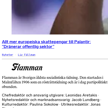
Allt mer europeiska skattepengar till Palantir:
”Dränerar offentlig sektor”
Nyheter
Liz Fällman
Flamman är Sveriges äldsta socialistiska tidning. Den startades i
Malmfälten 1906 som en rösträttstidning och är i dag partipolitiskt
obunden.
Chefredaktör och ansvarig utgivare: Leonidas Aretakis ·
Nyhetsredaktör och marknadsansvarig: Jacob Lundberg ·
Kulturredaktör: Paulina Sokolow · Utrikesredaktör: Jonas