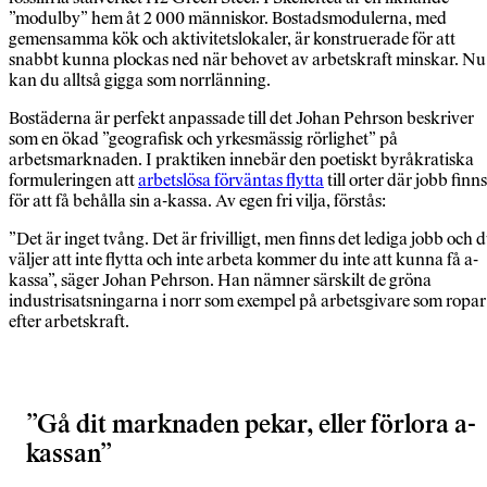
”modulby” hem åt 2 000 människor. Bostadsmodulerna, med
gemensamma kök och aktivitetslokaler, är konstruerade för att
snabbt kunna plockas ned när behovet av arbetskraft minskar. Nu
kan du alltså gigga som norrlänning.
Bostäderna är perfekt anpassade till det Johan Pehrson beskriver
som en ökad ”geografisk och yrkesmässig rörlighet” på
arbetsmarknaden. I praktiken innebär den poetiskt byråkratiska
formuleringen att
arbetslösa förväntas flytta
till orter där jobb finns
för att få behålla sin a-kassa. Av egen fri vilja, förstås:
”Det är inget tvång. Det är frivilligt, men finns det lediga jobb och 
väljer att inte flytta och inte arbeta kommer du inte att kunna få a-
kassa”, säger Johan Pehrson. Han nämner särskilt de gröna
industrisatsningarna i norr som exempel på arbetsgivare som ropar
efter arbetskraft.
Gå dit marknaden pekar, eller förlora a-
kassan