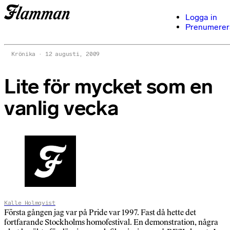
Logga in
Prenumerer
Krönika
12 augusti, 2009
Lite för mycket som en
vanlig vecka
Kalle Holmqvist
Första gången jag var på Pride var 1997. Fast då hette det
fortfarande Stockholms homofestival. En demonstration, några