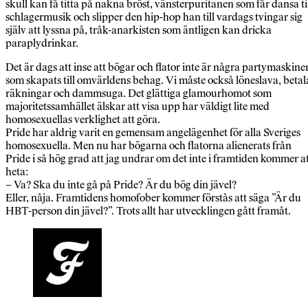
skull kan få titta på nakna bröst, vänsterpuritanen som får dansa ti
schlagermusik och slipper den hip-hop han till vardags tvingar sig
själv att lyssna på, tråk-anarkisten som äntligen kan dricka
paraplydrinkar.
Det är dags att inse att bögar och flator inte är några partymaskine
som skapats till omvärldens behag. Vi måste också löneslava, betal
räkningar och dammsuga. Det glättiga glamourhomot som
majoritetssamhället älskar att visa upp har väldigt lite med
homosexuellas verklighet att göra.
Pride har aldrig varit en gemensam angelägenhet för alla Sveriges
homosexuella. Men nu har bögarna och flatorna alienerats från
Pride i så hög grad att jag undrar om det inte i framtiden kommer a
heta:
– Va? Ska du inte gå på Pride? Är du bög din jävel?
Eller, nåja. Framtidens homofober kommer förstås att säga ”Är du
HBT-person din jävel?”. Trots allt har utvecklingen gått framåt.