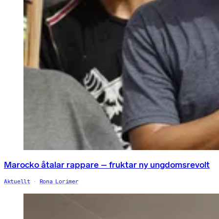
Marocko åtalar rappare – fruktar ny ungdomsrevolt
Aktuellt
Rona Lorimer