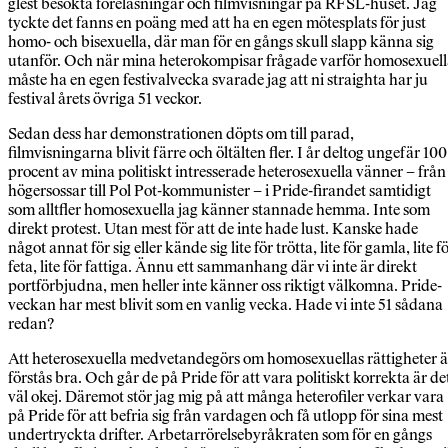
glest besökta föreläsningar och filmvisningar på RFSL-huset. Jag
tyckte det fanns en poäng med att ha en egen mötesplats för just
homo- och bisexuella, där man för en gångs skull slapp känna sig
utanför. Och när mina heterokompisar frågade varför homosexuel
måste ha en egen festivalvecka svarade jag att ni straighta har ju
festival årets övriga 51 veckor.
Sedan dess har demonstrationen döpts om till parad,
filmvisningarna blivit färre och öltälten fler. I år deltog ungefär 100
procent av mina politiskt intresserade heterosexuella vänner – från
högersossar till Pol Pot-kommunister – i Pride-firandet samtidigt
som alltfler homosexuella jag känner stannade hemma. Inte som
direkt protest. Utan mest för att de inte hade lust. Kanske hade
något annat för sig eller kände sig lite för trötta, lite för gamla, lite f
feta, lite för fattiga. Ännu ett sammanhang där vi inte är direkt
portförbjudna, men heller inte känner oss riktigt välkomna. Pride-
veckan har mest blivit som en vanlig vecka. Hade vi inte 51 sådana
redan?
Att heterosexuella medvetandegörs om homosexuellas rättigheter ä
förstås bra. Och går de på Pride för att vara politiskt korrekta är de
väl okej. Däremot stör jag mig på att många heterofiler verkar vara
på Pride för att befria sig från vardagen och få utlopp för sina mest
undertryckta drifter. Arbetarrörelsebyråkraten som för en gångs