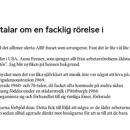
lar om en facklig rörelse i
 alltmer alerta ABF-huset som arrangerar. Fast det är lite väl lite
er i USA. Anne Feeney, som sjunger allt från arbetarrörelsens äldsta
satör”. Jag blir nyfiken på hennes bakgrund.
ycket men det var lika självklart att musik inte var något att leva på.
krigsdemonstration 1969.
erade 1960- och 70-talen, då facket ofta hamnade på andra sidan
ang föddes under en städarstrejk i Pittsburgh 1986.
nisera sig och förhandlat till sig rimliga löner, förlorade
rna förbjöd dem. Detta fick till följd att några av de äldre arbetarn
dan alltid agerade direkt mot husägarna för att se till att de bara