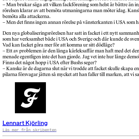
– Man brukar säga att vilken fackförening som helst är bättre än ing
rörelsen klarar av att bemöta utmaningarna man möter idag. Kanske 
bemöta alla attackerna.
– Men det finns ingen annan rörelse på vänsterkanten i USA som har 
Den nya globaliseringsrörelsen har satt in facket i ett nytt samma
som har verksamhet både i USA och Sverige och där kunde de svenska
Vad kan facket göra mer för att komma ur sitt dödläge?
– Ett av problemen är den långa kärleksaffär man haft med det dem
menade egentligen inte det han gjorde. Jag vet inte hur länge demokra
Finns det något hopp i USA efter Bushs seger?
– Kanske är de dagarna slut när vi trodde att facket skulle skapa en
pilarna försvagar jätten så mycket att han faller till marken, att vi
Lennart Kjörling
Läs mer från skribenten