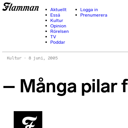
Aktuellt
Logga in
Essä
Prenumerera
Kultur
Opinion
Rörelsen
TV
Poddar
Kultur
8 juni, 2005
– Många pilar f