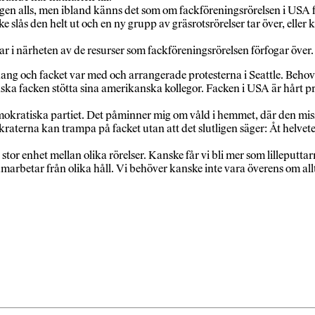
en alls, men ibland känns det som om fackföreningsrörelsen i USA förs
slås den helt ut och en ny grupp av gräsrotsrörelser tar över, eller
i närheten av de resurser som fackföreningsrörelsen förfogar över. Där
nhang och facket var med och arrangerade protesterna i Seattle. Beho
 facken stötta sina amerikanska kollegor. Facken i USA är hårt press
okratiska partiet. Det påminner mig om våld i hemmet, där den miss
terna kan trampa på facket utan att det slutligen säger: Åt helvete me
 stor enhet mellan olika rörelser. Kanske får vi bli mer som lilleputt
 samarbetar från olika håll. Vi behöver kanske inte vara överens om al