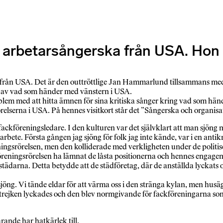
arbetarsångerska från USA. Hon ta
rån USA. Det är den outtröttlige Jan Hammarlund tillsammans med det
ad av vad som händer med vänstern i USA.
lem med att hitta ämnen för sina kritiska sånger kring vad som händ
rrörelserna i USA. På hennes visitkort står det ”Sångerska och organi
fackföreningsledare. I den kulturen var det självklart att man sjöng m
bete. Första gången jag sjöng för folk jag inte kände, var i en anti
gsrörelsen, men den kolliderade med verkligheten under de politis
eningsrörelsen ha lämnat de låsta positionerna och hennes engagem
arna. Detta betydde att de städföretag, där de anställda lyckats orga
öng. Vi tände eldar för att värma oss i den stränga kylan, men husäga
ejken lyckades och den blev normgivande för fackföreningarna som se
ande har hatkärlek till.