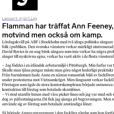
Lennart Kjörling
Flamman har träffat Ann Feeney, 
motvind men också om kamp.
Lördagskväll på ABF i Stockholm med två idoga politiska sångare f
folk i publiken. Den svenska vänstern verkar märkligt ointresser
David Rovics är en ung bitsk sångare som inte verkar ha några prob
sånger till nyskrivna egna, verkar ha varit aktiv i de flesta vänste
– Jag föddes i en irländsk arbetarmiljö i Pittsburgh. Min farfar var 
Skulle man tjäna pengar måste man göra något hederligt praktiskt ar
Från barndomen hade Anne en nästan romantisk bild av fackförenin
under protesterna mot Vietnamkriget. Men långsamt verkar fackför
Företagen som ägde de stora kontorskomplexen började outsourca städ
kontrakten till företag som betalade skamlöner.
– Vi stod utanför husen med våra picket-lines och jag var med och sj
dog av påfrestningarna.Då fick jag sjunga på begravningen. Men str
använde sig av företag som betalade anständiga löner.
Så började Annes engagemang i den fackliga rörelse som hon fortfar