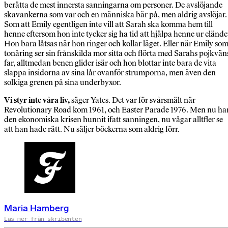
berätta de mest innersta sanningarna om personer. De avslöjande
skavankerna som var och en människa bär på, men aldrig avslöjar.
Som att Emily egentligen inte vill att Sarah ska komma hem till
henne eftersom hon inte tycker sig ha tid att hjälpa henne ur elände
Hon bara låtsas när hon ringer och kollar läget. Eller när Emily so
tonåring ser sin frånskilda mor sitta och flörta med Sarahs pojkvän
far, alltmedan benen glider isär och hon blottar inte bara de vita
slappa insidorna av sina lår ovanför strumporna, men även den
solkiga grenen på sina underbyxor.
Vi styr inte våra liv,
säger Yates. Det var för svårsmält när
Revolutionary Road kom 1961, och Easter Parade 1976. Men nu ha
den ekonomiska krisen hunnit ifatt sanningen, nu vågar alltfler se
att han hade rätt. Nu säljer böckerna som aldrig förr.
Maria Hamberg
Läs mer från skribenten