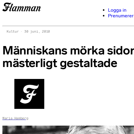
Logga in
Prenumerer
Kultur
30 juni, 2010
Människans mörka sido
mästerligt gestaltade
Maria Hamberg