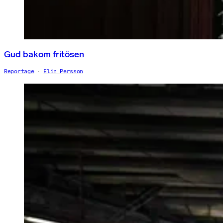
Gud bakom fritösen
Reportage
Elin Persson