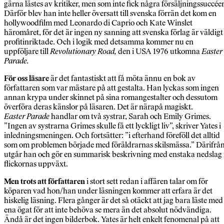
gärna lästes av kritiker, men som inte fick några försäljningssuccéer
Därför blev han inte heller översatt till svenska förrän det kom en
hollywoodfilm med Leonardo di Caprio och Kate Winslet
häromåret, för det är ingen ny sanning att svenska förlag är väldigt
profitinriktade. Och i logik med detsamma kommer nu en
uppföljare till
Revolutionary Road,
den i USA 1976 utkomna
Easter
Parade.
För oss läsare
är det fantastiskt att få möta ännu en bok av
författaren som var mästare på att gestalta. Han lyckas som ingen
annan krypa under skinnet på sina romangestalter och dessutom
överföra deras känslor på läsaren. Det är närapå magiskt.
Easter Parade
handlar om två systrar, Sarah och Emily Grimes.
”Ingen av systrarna Grimes skulle få ett lyckligt liv”, skriver Yates i
inledningsmeningen. Och fortsätter: ”i efterhand föreföll det alltid
som om problemen började med föräldrarnas skilsmässa.” Därifrå
utgår han och gör en summarisk beskrivning med enstaka nedslag 
flickornas uppväxt.
Men trots att författaren
i stort sett redan i affären talar om för
köparen vad hon/han under läsningen kommer att erfara är det
hiskelig läsning. Flera gånger är det så otäckt att jag bara läste med
ena ögat för att inte behöva se mera än det absolut nödvändiga.
Ändå är det ingen bilderbok. Yates är helt enkelt fenomenal på att