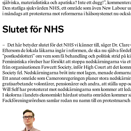
själviska, materialistiska och apatiska? Inte ett dugg!”, kommente
Den statliga sjukvården NHS, ett område som även New Labour unde
i måndags att protesterna mot reformerna i hälsosystemet nu också ”t
Slutet för NHS
– Det här betyder slutet för det NHS vi känner till, säger Dr. Cla
Eftersom de lokala läkarna ingår i reformen, de ska nu själva fördel
”postkodslotteri” om vem som få behandling och politisk strid på 
Feministiska rörelser har försökt att stoppa nedskärningarna via
från organisationen Fawcett Society, inför High Court att det kom
Society fel. Nedskärningarna bröt inte mot lagen, menade domarn
Ett annat område som Cameronregeringen planer stora nedskärning
gratisarbetande volontärer, pensionärer och andra, att ställa upp 
Will Self har protesterat mot nedskärningarna som kommer att leda
I skolorna i landets ekonomiskt hårdast utsatta områden kommer så
Fackföreningsrörelsen samlar redan nu namn till en protestmarsch i 