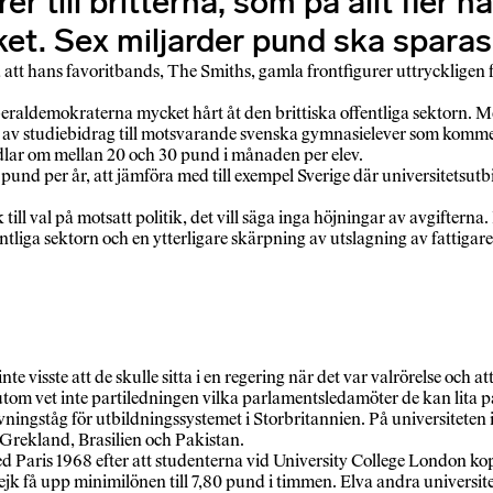
till britterna, som på allt fler h
et. Sex miljarder pund ska sparas
t hans favoritbands, The Smiths, gamla frontfigurer uttryckligen f
iberaldemokraterna mycket hårt åt den brittiska offentliga sektorn
av studiebidrag till motsvarande svenska gymnasielever som kommer 
ndlar om mellan 20 och 30 pund i månaden per elev.
00 pund per år, att jämföra med till exempel Sverige där universitets
ck till val på motsatt politik, det vill säga inga höjningar av avgift
fentliga sektorn och en ytterligare skärpning av utslagning av fattiga
nte visste att de skulle sitta i en regering när det var valrörelse och 
ssutom vet inte partiledningen vilka parlamentsledamöter de kan lita 
ngståg för utbildningssystemet i Storbritannien. På universiteten i
 Grekland, Brasilien och Pakistan.
d Paris 1968 efter att studenterna vid University College London ko
k få upp minimilönen till 7,80 pund i timmen. Elva andra universitet