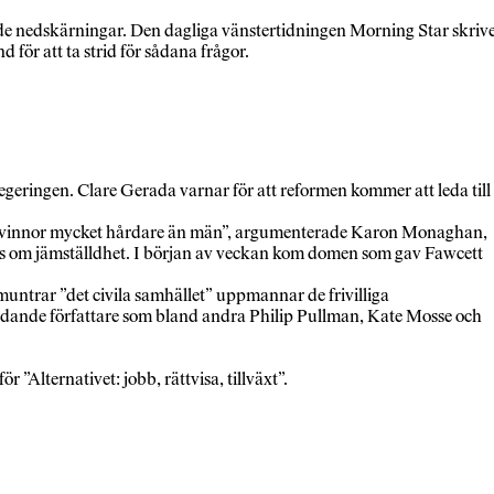
de nedskärningar. Den dagliga vänstertidningen Morning Star skriv
 för att ta strid för sådana frågor.
 regeringen. Clare Gerada varnar för att reformen kommer att leda till
bba kvinnor mycket hårdare än män”, argumenterade Karon Monaghan,
inns om jämställdhet. I början av veckan kom domen som gav Fawcett
trar ”det civila samhället” uppmannar de frivilliga
 Ledande författare som bland andra Philip Pullman, Kate Mosse och
Alternativet: jobb, rättvisa, tillväxt”.