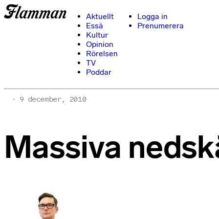
Aktuellt
Logga in
Essä
Prenumerera
Kultur
Opinion
Rörelsen
TV
Poddar
9 december, 2010
Massiva nedskä