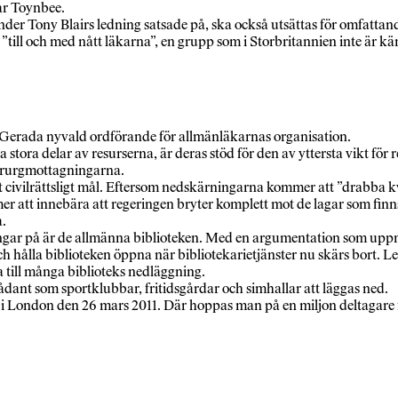
rar Toynbee.
r Tony Blairs ledning satsade på, ska också utsättas för omfattan
ill och med nått läkarna”, en grupp som i Storbritannien inte är känd
re Gerada nyvald ordförande för allmänläkarnas organisation.
a stora delar av resurserna, är deras stöd för den av yttersta vikt för
kirurgmottagningarna.
 ett civilrättsligt mål. Eftersom nedskärningarna kommer att ”dra
mer att innebära att regeringen bryter komplett mot de lagar som f
a.
ar på är de allmänna biblioteken. Med en argumentation som uppmun
och hålla biblioteken öppna när bibliotekarietjänster nu skärs bort.
 till många biblioteks nedläggning.
dant som sportklubbar, fritidsgårdar och simhallar att läggas ned.
London den 26 mars 2011. Där hoppas man på en miljon deltagare för ”