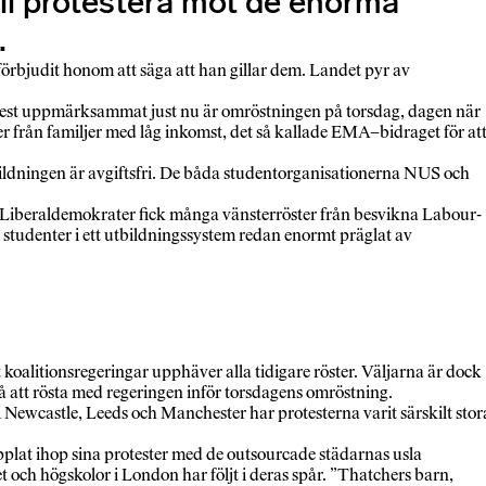
åll protestera mot de enorma
.
örbjudit honom att säga att han gillar dem. Landet pyr av
. Mest uppmärksammat just nu är omröstningen på torsdag, dagen när
från familjer med låg inkomst, det så kallade EMA–bidraget för at
utbildningen är avgiftsfri. De båda studentorganisationerna NUS och
erna. Liberaldemokrater fick många vänsterröster från besvikna Labour-
re studenter i ett utbildningssystem redan enormt präglat av
att koalitionsregeringar upphäver alla tidigare röster. Väljarna är dock
på att rösta med regeringen inför torsdagens omröstning.
 Newcastle, Leeds och Manchester har protesterna varit särskilt stor
pplat ihop sina protester med de outsourcade städarnas usla
 och högskolor i London har följt i deras spår. ”Thatchers barn,