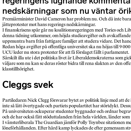
regeringens lugnande kommentarer 
nedskärningar som nu väntar örik
Premiärminister David Cameron har problem nu. Och då inte bara at
jätteprotester mot hans regerings nedskärningar.
I finanskrisens spår går nu koalitionsregeringen med Tories och L
denna tidning utkommer, om höjda studieavgifter och avskaffande 
uppmuntra barn från fattigare familjer att studera vidare. Det ha
Redan höga avgifter på offentliga universitet ska nu höjas till 9 0
UCU leder nu stora protester för att få förslaget fällt i parlamentet.
Särskilt illa ute i det politiska livet är Liberaldemokraterna som gi
väljare som nu kan se deras röster bidra till rena slakten av den of
klasstillhörighet.
Cleggs svek
Partiledaren Nick Clegg försvarar bytet av politisk linje med att de i
inte så lätt övertygade och partiets populartitet har störtdykt. De
På universiteten ockuperar studenter byggnader och ordnar begravni
och de har också fått stöduttalanden från hela världen, länder som
I vänsterliberala The Guardian jämför Polly Toynbee sitationen me
löneförhållanden. Efter hård kamp lyckades de efter gemensam strej