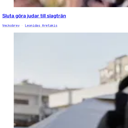
Sluta göra judar till slagträn
Veckobrev
Leonidas Aretakis