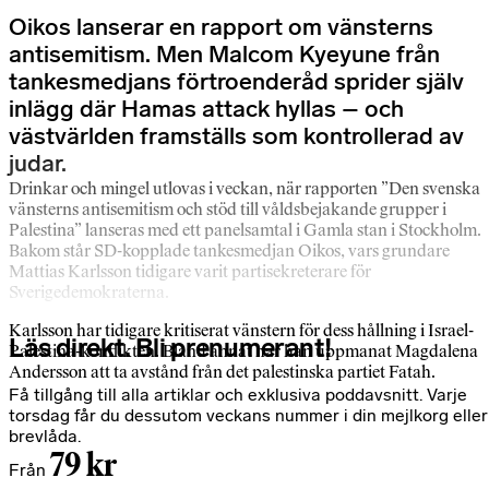
Oikos lanserar en rapport om vänsterns
antisemitism. Men Malcom Kyeyune från
tankesmedjans förtroenderåd sprider själv
inlägg där Hamas attack hyllas – och
västvärlden framställs som kontrollerad av
judar.
Drinkar och mingel utlovas i veckan, när rapporten ”Den svenska
vänsterns antisemitism och stöd till våldsbejakande grupper i
Palestina” lanseras med ett panelsamtal i Gamla stan i Stockholm.
Bakom står SD-kopplade tankesmedjan Oikos, vars grundare
Mattias Karlsson tidigare varit partisekreterare för
Sverigedemokraterna.
Karlsson har tidigare kritiserat vänstern för dess hållning i Israel-
Läs direkt. Bli prenumerant!
Palestina-konflikten. Bland annat har han uppmanat Magdalena
Andersson att ta avstånd från det palestinska partiet Fatah.
Få tillgång till alla artiklar och exklusiva poddavsnitt. Varje
torsdag får du dessutom veckans nummer i din mejlkorg eller
brevlåda.
79 kr
Från