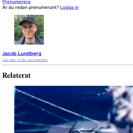
Prenumerera
Är du redan prenumerant?
Logga in
Jacob Lundberg
Läs mer från skribenten
Relaterat