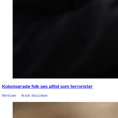
Koloniserade folk ses alltid som terrorister
Rörelsen
Arash Gelichkan