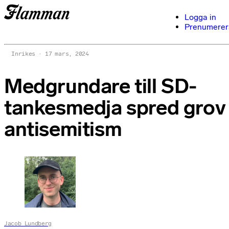
Logga in
Prenumerer
Inrikes
17 mars, 2024
Medgrundare till SD-
tankesmedja spred grov
antisemitism
Jacob Lundberg