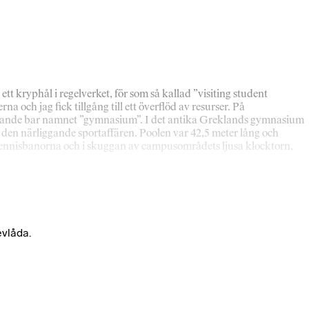
tt kryphål i regelverket, för som så kallad ”visiting student
 och jag fick tillgång till ett överflöd av resurser. På
rtfarande bar namnet ”gymnasium”. I det antika Greklands gymnasium
i den närliggande sportaffären. Poolen var 42,5 meter lång och
e tennisbanorna och i skuggan av campusområdets ljusa klocktorn,
evlåda.