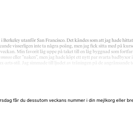
 i Berkeley utanför San Francisco. Det kändes som att jag hade hittat e
de visserligen inte ta några poäng, men jag fick sitta med på kurserna
 i veckan. Min favorit låg uppe på taket till en låg byggnad som fo
ymnos
eller ”naken”, men jag hade köpt ett nytt par svarta badbyxor 
x-arts-stil. Jag simmade till ljudet av träningen på de angränsand
e torsdag får du dessutom veckans nummer i din mejlkorg eller br