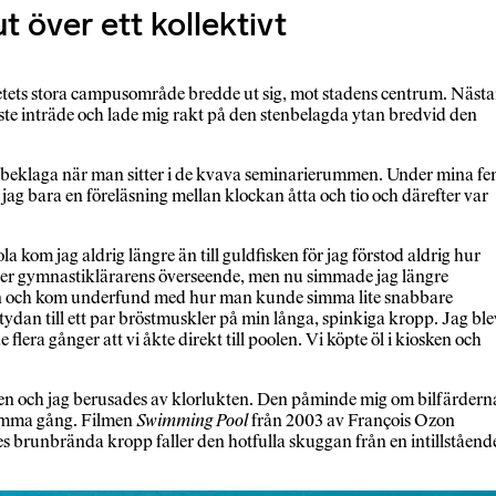
 över ett kollektivt
sitetets stora campusområde bredde ut sig, mot stadens centrum. Näst
löste inträde och lade mig rakt på den stenbelagda ytan bredvid den
 att beklaga när man sitter i de kvava seminarierummen. Under mina f
 jag bara en föreläsning mellan klockan åtta och tio och därefter var
 kom jag aldrig längre än till guldfisken för jag förstod aldrig hur
 under gymnastiklärarens överseende, men nu simmade jag längre
sögon och kom underfund med hur man kunde simma lite snabbare
dan till ett par bröstmuskler på min långa, spinkiga kropp. Jag ble
lera gånger att vi åkte direkt till poolen. Vi köpte öl i kiosken och
färgen och jag berusades av klorlukten. Den påminde mig om bilfärdern
 samma gång. Filmen
Swimming Pool
från 2003 av François Ozon
es brunbrända kropp faller den hotfulla skuggan från en intillståend