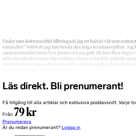
Under min doktorandtid tillbringade jag ett halvår vid universitetet
researcher” behövde jag inte betala den höga terminsavgiften. Jag kun
campusområdet fanns fyra pooler och jag gick till dem flera dagar
utövades idrotten utan några kläder, därav ordet från grekiskans
g
omgärdades av låga pelare och andra arkitektoniska element i beau
rosafärgat av den mjuka kvällssolen.
Läs direkt. Bli prenumerant!
Få tillgång till alla artiklar och exklusiva poddavsnitt. Varj
79 kr
Från
Prenumerera
Är du redan prenumerant?
Logga in