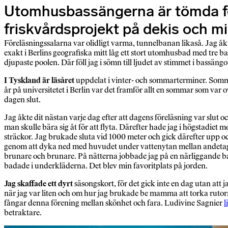
Utomhusbassängerna är tömda för 
friskvårdsprojekt på dekis och m
Föreläsningssalarna var olidligt varma, tunnelbanan likaså. Jag åk
exakt i Berlins geografiska mitt låg ett stort utomhusbad med tre b
djupaste poolen. Där föll jag i sömn till ljudet av stimmet i bassäng
I Tyskland är läsåret
uppdelat i vinter- och sommarterminer. Sommart
år på universitetet i Berlin var det framför allt en sommar som var
dagen slut.
Jag åkte dit nästan varje dag efter att dagens föreläsning var slut 
man skulle bära sig åt för att flyta. Därefter hade jag i högstadi
sträckor. Jag brukade sluta vid 1000 meter och gick därefter upp 
genom att dyka ned med huvudet under vattenytan mellan andetagen.
brunare och brunare. På nätterna jobbade jag på en närliggande bar o
badade i underkläderna. Det blev min favoritplats på jorden.
Jag skaffade ett dyrt
säsongskort, för det gick inte en dag utan att
när jag var liten och om hur jag brukade be mamma att torka ruto
fångar denna förening mellan skönhet och fara. Ludivine Sagnier
l
betraktare.