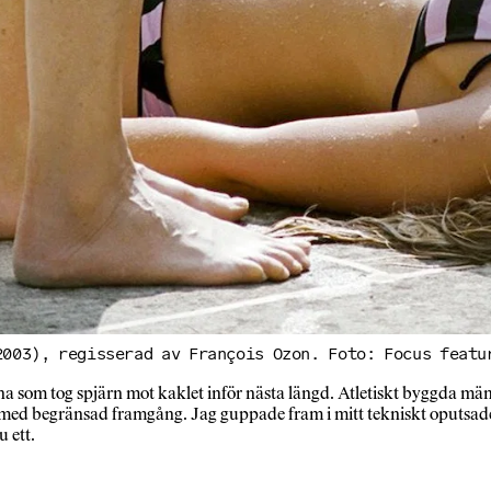
2003), regisserad av François Ozon. Foto: Focus featu
 som tog spjärn mot kaklet inför nästa längd. Atletiskt byggda män
ed begränsad framgång. Jag guppade fram i mitt tekniskt oputsade
u ett.