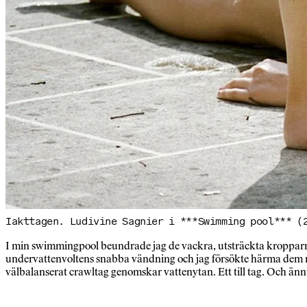
Iakttagen. Ludivine Sagnier i ***Swimming pool*** (
I min swimmingpool beundrade jag de vackra, utsträckta kropparna
undervattenvoltens snabba vändning och jag försökte härma dem m
välbalanserat crawltag genomskar vattenytan. Ett till tag. Och änn