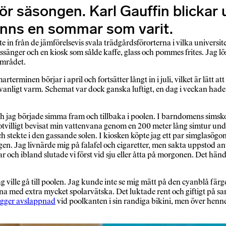
säsongen. Karl Gauffin blickar ut
inns en sommar som varit.
te in från de jämförelsevis svala trädgårdsförorterna i vilka univer
assänger och en kiosk som sålde kaffe, glass och pommes frites. Jag 
området.
erminen börjar i april och fortsätter långt in i juli, vilket är lätt
 ovanligt varm. Schemat var dock ganska luftigt, en dag i veckan hade
och jag började simma fram och tillbaka i poolen. I barndomens simskola
et motvilligt bevisat min vattenvana genom en 200 meter lång simtur
och stekte i den gassande solen. I kiosken köpte jag ett par simgla
 Jag livnärde mig på falafel och cigaretter, men sakta uppstod anty
ch ibland slutade vi först vid sju eller åtta på morgonen. Det hände f
 jag ville gå till poolen. Jag kunde inte se mig mätt på den cyanblå 
rna med extra mycket spolarvätska. Det luktade rent och giftigt på
igger avslappnad
vid poolkanten i sin randiga bikini, men över henn