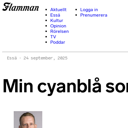
Aktuellt
Logga in
Essä
Prenumerera
Kultur
Opinion
Rörelsen
TV
Poddar
Essä
24 september, 2025
Min cyanblå s