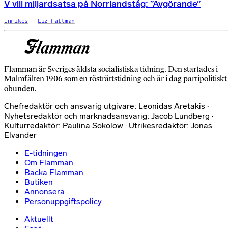
V vill miljardsatsa på Norrlandståg: ”Avgörande”
Inrikes
Liz Fällman
Flamman är Sveriges äldsta socialistiska tidning. Den startades i
Malmfälten 1906 som en rösträttstidning och är i dag partipolitiskt
obunden.
Chefredaktör och ansvarig utgivare: Leonidas Aretakis ·
Nyhetsredaktör och marknadsansvarig: Jacob Lundberg ·
Kulturredaktör: Paulina Sokolow · Utrikesredaktör: Jonas
Elvander
E-tidningen
Om Flamman
Backa Flamman
Butiken
Annonsera
Personuppgiftspolicy
Aktuellt