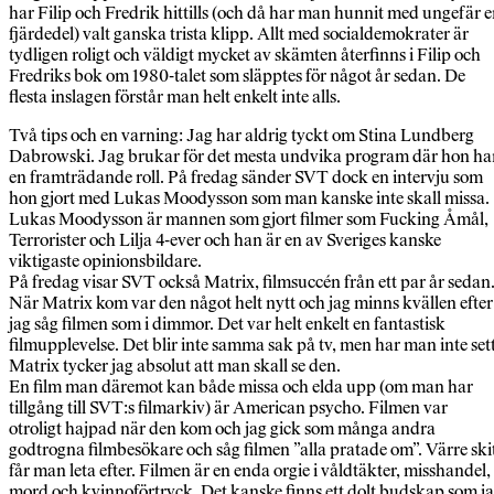
har Filip och Fredrik hittills (och då har man hunnit med ungefär 
fjärdedel) valt ganska trista klipp. Allt med socialdemokrater är
tydligen roligt och väldigt mycket av skämten återfinns i Filip och
Fredriks bok om 1980-talet som släpptes för något år sedan. De
flesta inslagen förstår man helt enkelt inte alls.
Två tips och en varning: Jag har aldrig tyckt om Stina Lundberg
Dabrowski. Jag brukar för det mesta undvika program där hon ha
en framträdande roll. På fredag sänder SVT dock en intervju som
hon gjort med Lukas Moodysson som man kanske inte skall missa.
Lukas Moodysson är mannen som gjort filmer som Fucking Åmål,
Terrorister och Lilja 4-ever och han är en av Sveriges kanske
viktigaste opinionsbildare.
På fredag visar SVT också Matrix, filmsuccén från ett par år sedan
När Matrix kom var den något helt nytt och jag minns kvällen efter
jag såg filmen som i dimmor. Det var helt enkelt en fantastisk
filmupplevelse. Det blir inte samma sak på tv, men har man inte set
Matrix tycker jag absolut att man skall se den.
En film man däremot kan både missa och elda upp (om man har
tillgång till SVT:s filmarkiv) är American psycho. Filmen var
otroligt hajpad när den kom och jag gick som många andra
godtrogna filmbesökare och såg filmen ”alla pratade om”. Värre ski
får man leta efter. Filmen är en enda orgie i våldtäkter, misshandel,
mord och kvinnoförtryck. Det kanske finns ett dolt budskap som j