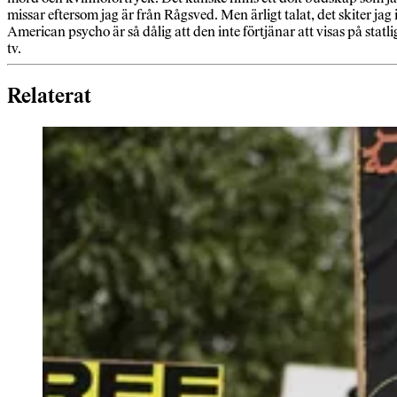
missar eftersom jag är från Rågsved. Men ärligt talat, det skiter jag i
American psycho är så dålig att den inte förtjänar att visas på statli
tv.
Relaterat