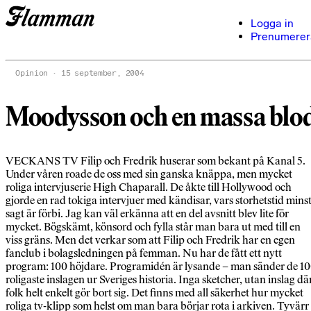
Logga in
Prenumerer
Opinion
15 september, 2004
Moodysson och en massa blo
VECKANS TV Filip och Fredrik huserar som bekant på Kanal 5.
Under våren roade de oss med sin ganska knäppa, men mycket
roliga intervjuserie High Chaparall. De åkte till Hollywood och
gjorde en rad tokiga intervjuer med kändisar, vars storhetstid mins
sagt är förbi. Jag kan väl erkänna att en del avsnitt blev lite för
mycket. Bögskämt, könsord och fylla står man bara ut med till en
viss gräns. Men det verkar som att Filip och Fredrik har en egen
fanclub i bolagsledningen på femman. Nu har de fått ett nytt
program: 100 höjdare. Programidén är lysande – man sänder de 1
roligaste inslagen ur Sveriges historia. Inga sketcher, utan inslag dä
folk helt enkelt gör bort sig. Det finns med all säkerhet hur mycket
roliga tv-klipp som helst om man bara börjar rota i arkiven. Tyvärr