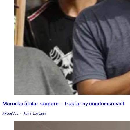
Marocko åtalar rappare – fruktar ny ungdomsrevolt
Aktuellt
Rona Lorimer