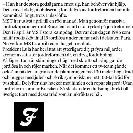
– Han har de stora godsägarna emot sig, han behöver vår hjälp.
Det krävs folklig mobilisering för att lyckas.Jordreformen har inte
kommit så långt, trots Lulas löfte.
MST har utlyst april till en röd månad. Man genomför massiva
jordockupationer runt Brasilien för att öka trycket på jordreformen
Den 17 april är MST stora kampdag. Det var den dagen 1996 som
militärpolis sköt ihjäl 19 jordlösa under en marsch i delstaten Pará.
Nu verkar MST:s april redan ha gett resultat.
President Lula har berättat att ytterligare drygt fyra miljarder
kronor avsatts för jordreformen i år, en dryg fördubbling.
På lägret Lula är stämningen hög, med skratt och sång går de
jordlösa in och röjer marken. När det kommer ett tv-team går de
också in på den angränsande planteringen med 30 meter höga träd
och hugger med jubel och skrik symboliskt ner ett 100-tal träd för
tv:s skull. De lyfter sina hackor mot himlen och ropar slagord: Utan
jordreform stannar Brasilien. Så skickar de en hälsning direkt till
Sverige: Bort med dessa träd som är inkräktare här.