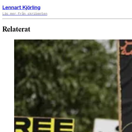
Lennart Kjörling
Läs mer från skribenten
Relaterat