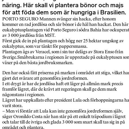
näring. Här skall vi plantera bönor och majs
för att föda dem som är hungriga i Brasilien.
PORTO SEGURO Mannen svänger sin hacka, efter honom
kommer en rad jordlösa och sår bönor i de hål han hackat. Den här
eukalyptusplantagen vid Porto Seguro i södra Bahia har ockupera
av 3 000 jordlösa från MST.
Först gick de in på plantagen och högg ner 25 hektar ungskog av
eukalyptus, som var tänkt för pappersmassa.
Plantagen ägs av Veracel, som i sin tur delägs av Stora Enso från
Sverige.Småbrukarna i regionen är uppretade på eukalyptusen so
växer på den bästa jordbruksmarken.
Den har också fått priserna på marken i området att stiga, vilket ha
gjort det svårare att genomföra jordreformen.
I ett drygt år har de jordlösa haft ett läger på allmän mark precis
framför lägret, där de krävt att regeringen skall ge dem mark
någonstans i regionen.
Lägret har uppkallats efter president Lula och förhoppningarna h
varit stora.
– Men vi förstår att Lula kan inte genomföra jordreformen själv,
säger Oronildo Costa när han står på ett enkelt träpodium i lägret
och talar till de ivriga och glada 3 000 som snart skall tas sig in på
området och plantera.