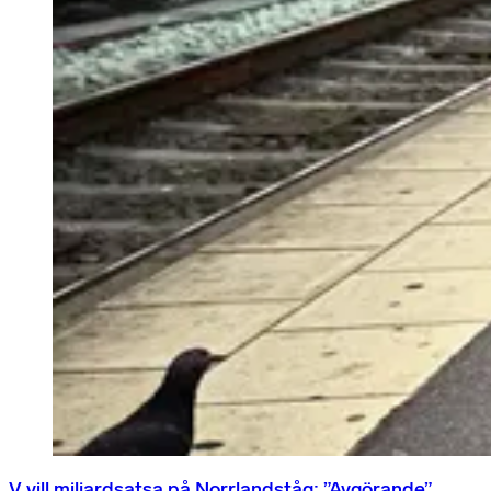
V vill miljardsatsa på Norrlandståg: ”Avgörande”