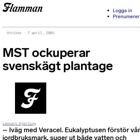
Logga in
Prenumerer
Utrikes
7 april, 2004
MST ockuperar
svenskägt plantage
Lennart Kjörling
– Iväg med Veracel. Eukalyptusen förstör vå
jordbruksmark, suger ut både vatten och