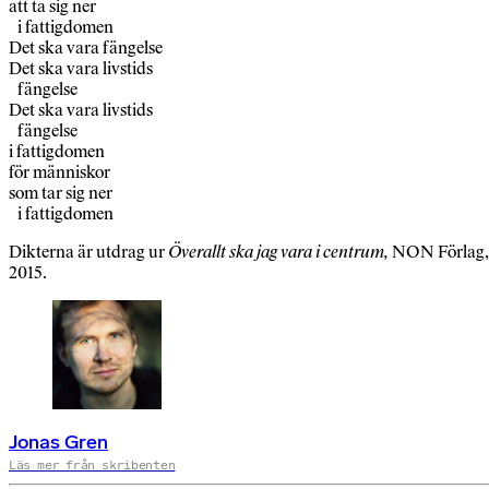
att ta sig ner
i fattigdomen
Det ska vara fängelse
Det ska vara livstids
fängelse
Det ska vara livstids
fängelse
i fattigdomen
för människor
som tar sig ner
i fattigdomen
Dikterna är utdrag ur
Överallt ska jag vara i centrum,
NON Förlag,
2015.
Jonas Gren
Läs mer från skribenten