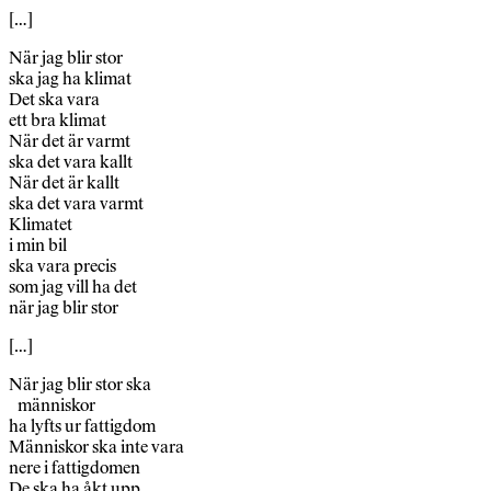
[…]
När jag blir stor
ska jag ha klimat
Det ska vara
ett bra klimat
När det är varmt
ska det vara kallt
När det är kallt
ska det vara varmt
Klimatet
i min bil
ska vara precis
som jag vill ha det
när jag blir stor
[…]
När jag blir stor ska
människor
ha lyfts ur fattigdom
Människor ska inte vara
nere i fattigdomen
De ska ha åkt upp