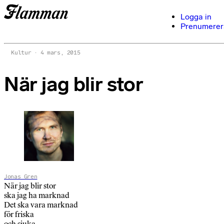
Logga in
Prenumerer
Kultur
4 mars, 2015
När jag blir stor
Jonas Gren
När jag blir stor
ska jag ha marknad
Det ska vara marknad
för friska
och sjuka