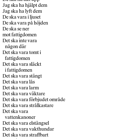
Jag ska ha hjälpt dem
Jag ska ha lyft dem
De ska vara i ljuset
De ska vara på höjden
De ska se ner
mot fattigdomen
Det ska inte vara
någon där
Det ska vara tomt i
fattigdomen
Det ska vara släckt
i fattigdomen
Det ska vara stängt
Det ska vara lås
Det ska vara larm
Det ska vara väktare
Det ska vara förbjudet område
Det ska vara strålkastare
Det ska vara
vattenkanoner
Det ska vara elstängsel
Det ska vara vakthundar
Det ska vara straffbart