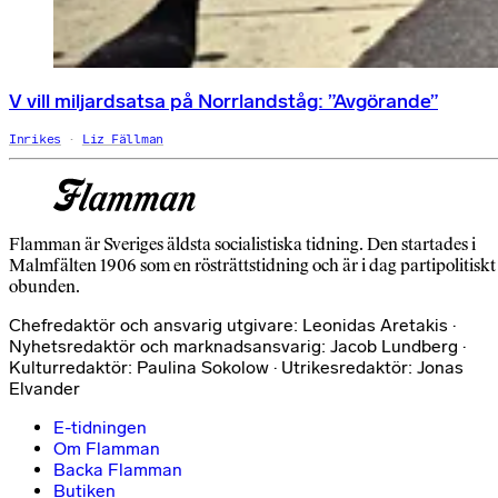
V vill miljardsatsa på Norrlandståg: ”Avgörande”
Inrikes
Liz Fällman
Flamman är Sveriges äldsta socialistiska tidning. Den startades i
Malmfälten 1906 som en rösträttstidning och är i dag partipolitiskt
obunden.
Chefredaktör och ansvarig utgivare: Leonidas Aretakis ·
Nyhetsredaktör och marknadsansvarig: Jacob Lundberg ·
Kulturredaktör: Paulina Sokolow · Utrikesredaktör: Jonas
Elvander
E-tidningen
Om Flamman
Backa Flamman
Butiken