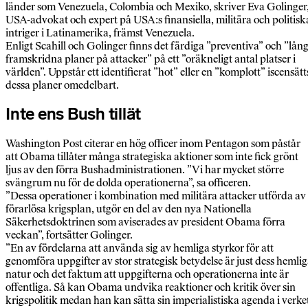
länder som Venezuela, Colombia och Mexiko, skriver Eva Golinger
USA-advokat och expert på USA:s finansiella, militära och politisk
intriger i Latinamerika, främst Venezuela.
Enligt Scahill och Golinger finns det färdiga ”preventiva” och ”lång
framskridna planer på attacker” på ett ”oräkneligt antal platser i
världen”. Uppstår ett identifierat ”hot” eller en ”komplott” iscensätt
dessa planer omedelbart.
Inte ens Bush tillät
Washington Post citerar en hög officer inom Pentagon som påstår
att Obama tillåter många strategiska aktioner som inte fick grönt
ljus av den förra Bushadministrationen. ”Vi har mycket större
svängrum nu för de dolda operationerna”, sa officeren.
”Dessa operationer i kombination med militära attacker utförda av
förarlösa krigsplan, utgör en del av den nya Nationella
Säkerhetsdoktrinen som aviserades av president Obama förra
veckan”, fortsätter Golinger.
”En av fördelarna att använda sig av hemliga styrkor för att
genomföra uppgifter av stor strategisk betydelse är just dess hemli
natur och det faktum att uppgifterna och operationerna inte är
offentliga. Så kan Obama undvika reaktioner och kritik över sin
krigspolitik medan han kan sätta sin imperialistiska agenda i verke