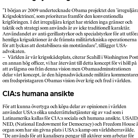
”I början av 2009 undertecknade Obama projektet den ’irreguljär
Krigsdoktrinen’, som prioriteras framför den konventionella
krigföringen. I det irreguljära kriget har striden inga gränser och
taktik och strategi som används är av icke traditionell karaktär.
Användandet av anti-gerillastyrkor och specialstyrkor för att utför
hemliga krigsaktioner är de främsta militärtekniska operationerna
för att lyckas att destabilisera sin motståndare”, tillägger USA-
advokaten.
– Världen är vår krigsskådeplats, citerar Scahill i Washington Post
en annan hög officer, vi har återvänt till detta koncept för vi höll på
att avlägsna oss från denna vision men Obamaadminstrationen
delar vårt koncept, är den häpnadsväckande militära kommentare
om fredspristagaren Obamas vision över krig och fred i världen.
CIA:s humana ansikte
För att kunna övertyga och köpa delar av opinionen i världen
använder USA:s olika underrättelsetjänster sig av vad som i
Latinamerika kallas för CIA:s sociala och humana ansikte. USAID
NED, (National Endowment for Democracy) och Freedom House 
organ som har sin givna plats i USA:s kamp om världsherravälde.
”De används för att kanalisera pengar till aktörer som arbetar för