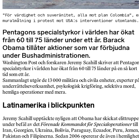
”För värdighet och suveränitet, alla mot plan Colombia”, e
muralmålning i protest mot USA:s interventioner utomlands.
Pentagons specialstyrkor i världen har ökat
från 60 till 75 länder under ett år. Barack
Obama tillåter aktioner som var förbjudna
under Bushadministrationen.
Washington Post och forskaren Jeremy Scahill skriver att Pentago
specialstyrkor i världen har ökat från 60 till 75 länder på en så kort
tid som ett år.
Sammanlagt utgör de 13 000 militära och civila enheter, experter p
underrättelseverksamhet, psykologisk krigföring, selektiva mord,
hemliga operationer med mera.
Latinamerika i blickpunkten
Jeremy Scahill upptäckte nyligen att Obama har skickat elittruppe
under befäl av det
Förenade Kommandot för Specialoperationer
till
Iran, Georgien, Ukraina, Bolivia, Paraguay, Ecuador, Peru, Jemen
Pakistan och Filipinerna. Sedan 2006 opererar de även i hemlighet