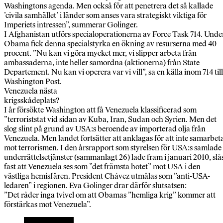
Washingtons agenda. Men också för att penetrera det så kallade
’civila samhället’ i länder som anses vara strategiskt viktiga för
Imperiets intressen”, summerar Golinger.
I Afghanistan utförs specialoperationerna av Force Task 714. Unde
Obama fick denna specialstyrka en ökning av resurserna med 40
procent. ”Nu kan vi göra mycket mer, vi slipper arbeta från
ambassaderna, inte heller samordna (aktionerna) från State
Departement. Nu kan vi operera var vi vill”, sa en källa inom 714 till
Washington Post.
Venezuela nästa
krigsskådeplats?
I år försökte Washington att få Venezuela klassificerad som
”terroriststat vid sidan av Kuba, Iran, Sudan och Syrien. Men det
slog slint på grund av USA:s beroende av importerad olja från
Venezuela. Men landet fortsätter att anklagas för att inte samarbet
mot terrorismen. I den årsrapport som styrelsen för USA:s samlade
underrättelsetjänster (sammanlagt 26) lade fram i januari 2010, slå
fast att Venezuela ses som ”det främsta hotet” mot USA i den
västliga hemisfären. President Chávez utmålas som ”anti-USA-
ledaren” i regionen. Eva Golinger drar därför slutsatsen:
”Det råder inga tvivel om att Obamas ”hemliga krig” kommer att
förstärkas mot Venezuela”.