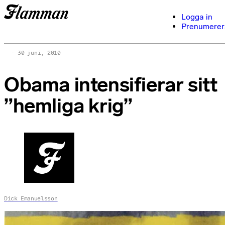
Logga in
Prenumerer
30 juni, 2010
Obama intensifierar sitt
”hemliga krig”
Dick Emanuelsson