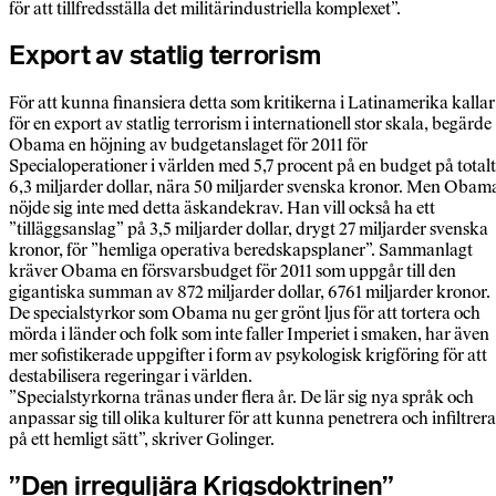
för att tillfredsställa det militärindustriella komplexet”.
Export av statlig terrorism
För att kunna finansiera detta som kritikerna i Latinamerika kallar
för en export av statlig terrorism i internationell stor skala, begärde
Obama en höjning av budgetanslaget för 2011 för
Specialoperationer i världen med 5,7 procent på en budget på totalt
6,3 miljarder dollar, nära 50 miljarder svenska kronor. Men Obam
nöjde sig inte med detta äskandekrav. Han vill också ha ett
”tilläggsanslag” på 3,5 miljarder dollar, drygt 27 miljarder svenska
kronor, för ”hemliga operativa beredskapsplaner”. Sammanlagt
kräver Obama en försvarsbudget för 2011 som uppgår till den
gigantiska summan av 872 miljarder dollar, 6761 miljarder kronor.
De specialstyrkor som Obama nu ger grönt ljus för att tortera och
mörda i länder och folk som inte faller Imperiet i smaken, har även
mer sofistikerade uppgifter i form av psykologisk krigföring för att
destabilisera regeringar i världen.
”Specialstyrkorna tränas under flera år. De lär sig nya språk och
anpassar sig till olika kulturer för att kunna penetrera och infiltrera
på ett hemligt sätt”, skriver Golinger.
”Den irreguljära Krigsdoktrinen”