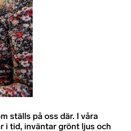
om ställs på oss där. I våra
r i tid, inväntar grönt ljus och