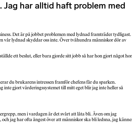
a. Jag har alltid haft problem med
 business. Det är på jobbet problemen med lydnad framträder tydligast.
 men vår lydnad skyddar oss inte. Över tvåhundra människor dör av
llde ett beslut, eller bara gjorde sitt jobb så har hon gjort något ho
oriterar du brukarens intressen framför chefens får du sparken.
inte gjort värderingssystemet till mitt eget blir jag inte heller så
vergrepp, men i vardagen är det svårt att låta bli. Även om jag
, och jag har ofta ångest över att människor ska bli ledsna, jag känne