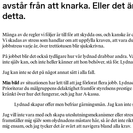
avstår från att knarka. Eller det ä
detta.
Många av de regler vi följer är till för att skydda oss, och kanske 
Vi skadas av stress som handlar om att uppfylla kraven, att vara d
jobbstress varje år, över trettiotusen blir sjukskrivna.
På jobbet blir det också tydligare hur vår lydnad drabbar andra. Varj
inte själv kan, och inte heller känner att hon behöver, stå för. Ly
Jag kan inte se det på något annat sätt i alla fall.
Min bild
av situationen har lett till att jag förlorat flera jobb. Ly
Prioriterar du målgruppens delaktighet framför styrelsens prestige så 
kränkt över hur det fungerar, och jag har A-kassa.
Lydnad skapar offer men befriar gärningsmän. Jag kan inte se 
Jag vill inte vara med och skapa uteslutningsmekanismer eller stressa
framställer mig själv som olydnadens mästare här, så är det inte rik
mig ensam, och jag tycker det är svårt att navigera bland alla krav.