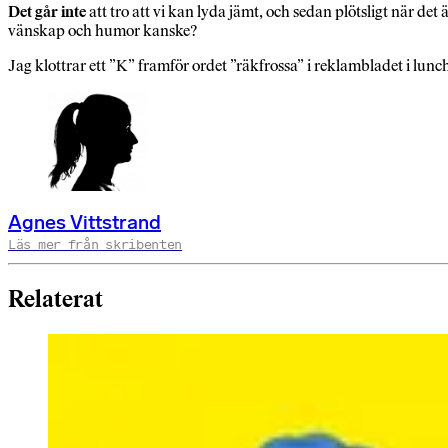
Det går inte
att tro att vi kan lyda jämt, och sedan plötsligt när d
vänskap och humor kanske?
Jag klottrar ett ”K” framför ordet ”räkfrossa” i reklambladet i lunc
Agnes Vittstrand
Läs mer från skribenten
Relaterat