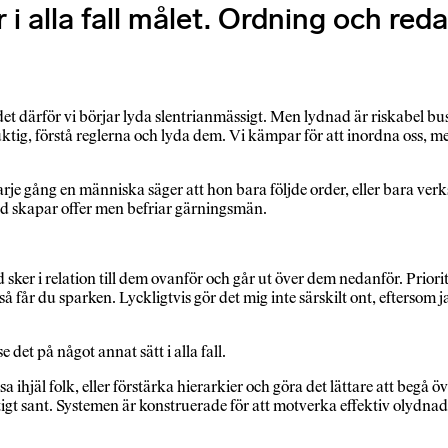
r i alla fall målet. Ordning och red
är det därför vi börjar lyda slentrianmässigt. Men lydnad är riskabel
uktig, förstå reglerna och lyda dem. Vi kämpar för att inordna oss,
e gång en människa säger att hon bara följde order, eller bara verkstä
dnad skapar offer men befriar gärningsmän.
dnad sker i relation till dem ovanför och går ut över dem nedanför. Pri
får du sparken. Lyckligtvis gör det mig inte särskilt ont, eftersom jag 
det på något annat sätt i alla fall.
 ihjäl folk, eller förstärka hierarkier och göra det lättare att begå ö
tigt sant. Systemen är konstruerade för att motverka effektiv olydnad