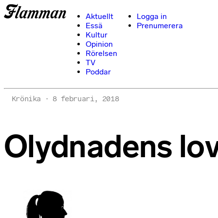
Aktuellt
Logga in
Essä
Prenumerera
Kultur
Opinion
Rörelsen
TV
Poddar
Krönika
8 februari, 2018
Olydnadens lo