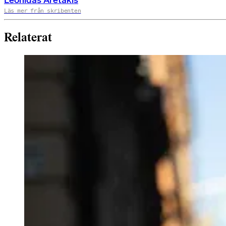
Leonidas Aretakis
Läs mer från skribenten
Relaterat