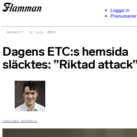
Logga in
Prenumerer
Aktuellt
12 juni, 2026
Dagens ETC:s hemsida
släcktes: ”Riktad attack
Leonidas Aretakis