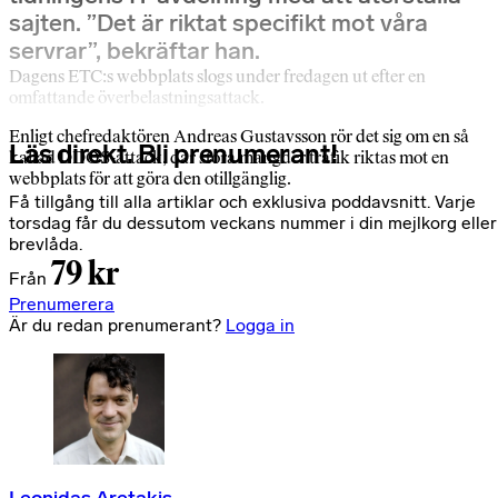
sajten. ”Det är riktat specifikt mot våra
servrar”, bekräftar han.
Dagens ETC:s webbplats slogs under fredagen ut efter en
omfattande överbelastningsattack.
Enligt chefredaktören Andreas Gustavsson rör det sig om en så
Läs direkt. Bli prenumerant!
kallad DDOS-attack, där stora mängder trafik riktas mot en
webbplats för att göra den otillgänglig.
Få tillgång till alla artiklar och exklusiva poddavsnitt. Varje
torsdag får du dessutom veckans nummer i din mejlkorg eller
brevlåda.
79 kr
Från
Prenumerera
Är du redan prenumerant?
Logga in