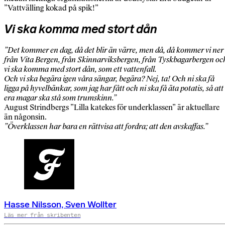
”Vattvälling kokad på spik!”
Vi ska komma med stort dån
”Det kommer en dag, då det blir än värre, men då, då kommer vi ner
från Vita Bergen, från Skinnarviksbergen, från Tyskbagarbergen oc
vi ska komma med stort dån, som ett vattenfall.
Och vi ska begära igen våra sängar, begära? Nej, ta! Och ni ska få
ligga på hyvelbänkar, som jag har fått och ni ska få äta potatis, så att
era magar ska stå som trumskinn.”
August Strindbergs ”Lilla katekes för underklassen” är aktuellare
än någonsin.
”Överklassen har bara en rättvisa att fordra; att den avskaffas.”
Hasse Nilsson, Sven Wollter
Läs mer från skribenten