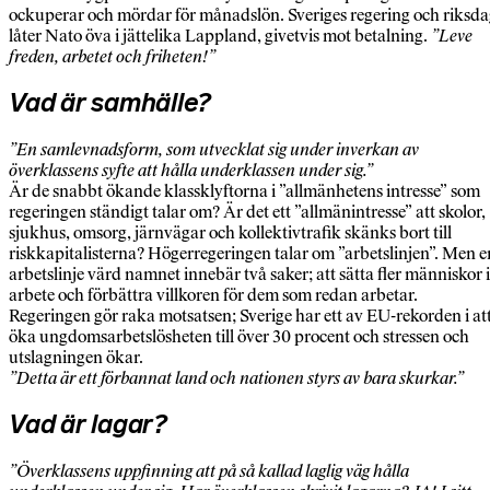
ockuperar och mördar för månadslön. Sveriges regering och riksd
låter Nato öva i jättelika Lappland, givetvis mot betalning.
”Leve
freden, arbetet och friheten!”
Vad är samhälle?
”En samlevnadsform, som utvecklat sig under inverkan av
överklassens syfte att hålla underklassen under sig.”
Är de snabbt ökande klassklyftorna i ”allmänhetens intresse” som
regeringen ständigt talar om? Är det ett ”allmänintresse” att skolor,
sjukhus, omsorg, järnvägar och kollektivtrafik skänks bort till
riskkapitalisterna? Högerregeringen talar om ”arbetslinjen”. Men e
arbetslinje värd namnet innebär två saker; att sätta fler människor i
arbete och förbättra villkoren för dem som redan arbetar.
Regeringen gör raka motsatsen; Sverige har ett av EU-rekorden i at
öka ungdomsarbetslösheten till över 30 procent och stressen och
utslagningen ökar.
”Detta är ett förbannat land och nationen styrs av bara skurkar.”
Vad är lagar?
”Överklassens uppfinning att på så kallad laglig väg hålla