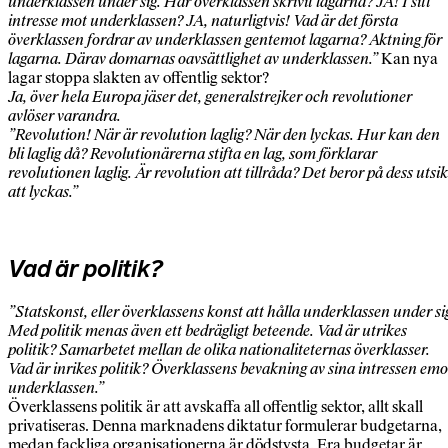
underklassen under sig. Har överklassen skrivit lagarna? JA! I sitt
intresse mot underklassen? JA, naturligtvis! Vad är det första
överklassen fordrar av underklassen gentemot lagarna? Aktning för
lagarna. Därav domarnas oavsättlighet av underklassen.”
Kan nya
lagar stoppa slakten av offentlig sektor?
Ja, över hela Europa jäser det, generalstrejker och revolutioner
avlöser varandra.
”Revolution! När är revolution laglig? När den lyckas. Hur kan den
bli laglig då? Revolutionärerna stifta en lag, som förklarar
revolutionen laglig. Är revolution att tillråda? Det beror på dess utsik
att lyckas.”
Vad är politik?
”Statskonst, eller överklassens konst att hålla underklassen under si
Med politik menas även ett bedrägligt beteende. Vad är utrikes
politik? Samarbetet mellan de olika nationaliteternas överklasser.
Vad är inrikes politik? Överklassens bevakning av sina intressen emo
underklassen.”
Överklassens politik är att avskaffa all offentlig sektor, allt skall
privatiseras. Denna marknadens diktatur formulerar budgetarna,
medan fackliga organisationerna är dödstysta. Era budgetar är