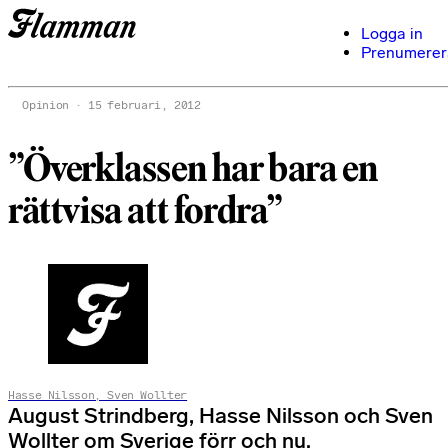
Logga in
Prenumerer
Opinion
15 februari, 2012
”Överklassen har bara en
rättvisa att fordra”
Hasse Nilsson, Sven Wollter
August Strindberg, Hasse Nilsson och Sven
Wollter om Sverige förr och nu.