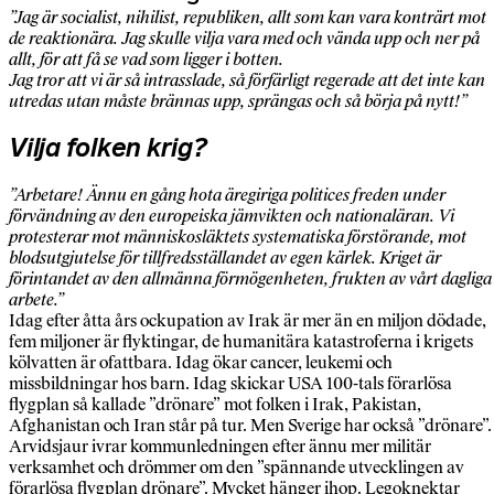
”Jag är socialist, nihilist, republiken, allt som kan vara konträrt mot
de reaktionära. Jag skulle vilja vara med och vända upp och ner på
allt, för att få se vad som ligger i botten.
Jag tror att vi är så intrasslade, så förfärligt regerade att det inte kan
utredas utan måste brännas upp, sprängas och så börja på nytt!”
Vilja folken krig?
”Arbetare! Ännu en gång hota äregiriga politices freden under
förvändning av den europeiska jämvikten och nationaläran. Vi
protesterar mot människosläktets systematiska förstörande, mot
blodsutgjutelse för tillfredsställandet av egen kärlek. Kriget är
förintandet av den allmänna förmögenheten, frukten av vårt dagliga
arbete.”
Idag efter åtta års ockupation av Irak är mer än en miljon dödade,
fem miljoner är flyktingar, de humanitära katastroferna i krigets
kölvatten är ofattbara. Idag ökar cancer, leukemi och
missbildningar hos barn. Idag skickar USA 100-tals förarlösa
flygplan så kallade ”drönare” mot folken i Irak, Pakistan,
Afghanistan och Iran står på tur. Men Sverige har också ”drönare”.
Arvidsjaur ivrar kommunledningen efter ännu mer militär
verksamhet och drömmer om den ”spännande utvecklingen av
förarlösa flygplan drönare”. Mycket hänger ihop. Legoknektar