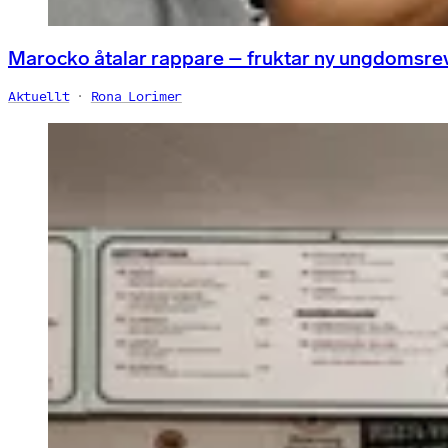
Marocko åtalar rappare – fruktar ny ungdomsre
Aktuellt
Rona Lorimer