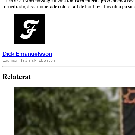
– Det är ett stort misstag att vilja fokusera interna problem mot böc
förnedrade, diskriminerade och för att de har blivit bestulna på sin
Dick Emanuelsson
Läs mer från skribenten
Relaterat