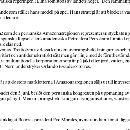
tiska regeringen i Lima som stöds av landets höger.” Den sammanfa
ande som ställer hans modell på spel. Hans strategi är att blockera va
ala ledare.
km2 som den peruanska Amazonasregionen representerar, styckats up
spanska Repsol eller kanadensiska Petrolifera Petroleum Limited opere
re slås ned.
nas. Trettiofyra av dessa kränker ursprungsbefolkningarnas och bönd
toritärt och antidemokratiskt sätt men går i linje med de förutbestä
 multinationella korporationer som är på jakt efter jord, vatten, en
et i Norr, understryker Orlando Escudero Torres.
är att de stora marklotterna i Amazonasregionen säljs ut till intres
badet den 5 juni, beslöt den peruanska kongressen på uppmaning av r
n på nytt. Men ursprungsbefolkningarnas organisationer, vänstern o
h anklagat Bolivias president Evo Morales, aymaraindian, för att lig