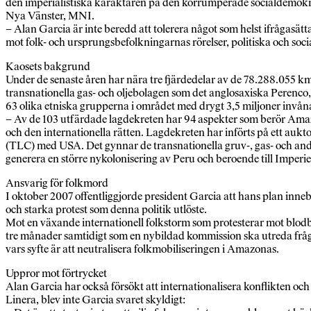
den imperialistiska karaktären på den korrumperade socialdemokra
Nya Vänster, MNI.
– Alan Garcia är inte beredd att tolerera något som helst ifrågasätt
mot folk- och ursprungsbefolkningarnas rörelser, politiska och soci
Kaosets bakgrund
Under de senaste åren har nära tre fjärdedelar av de 78.288.055 
transnationella gas- och oljebolagen som det anglosaxiska Perenco, 
63 olika etniska grupperna i området med drygt 3,5 miljoner invåna
– Av de 103 utfärdade lagdekreten har 94 aspekter som berör Amazo
och den internationella rätten. Lagdekreten har införts på ett auk
(TLC) med USA. Det gynnar de transnationella gruv-, gas- och andra
generera en större nykolonisering av Peru och beroende till Imperi
Ansvarig för folkmord
I oktober 2007 offentliggjorde president Garcia att hans plan inneb
och starka protest som denna politik utlöste.
Mot en växande internationell folkstorm som protesterar mot blod
tre månader samtidigt som en nybildad kommission ska utreda fråga
vars syfte är att neutralisera folkmobiliseringen i Amazonas.
Uppror mot förtrycket
Alan Garcia har också försökt att internationalisera konflikten oc
Linera, blev inte Garcia svaret skyldigt: