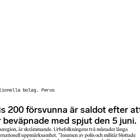
tionella bolag. Perus
s 200 försvunna är saldot efter at
 beväpnade med spjut den 5 juni.
asregion, är skrämmande. Urbefolkningens två månader långa
nternationell uppmärksamhet. ”Insatsen av polis och militär blottade