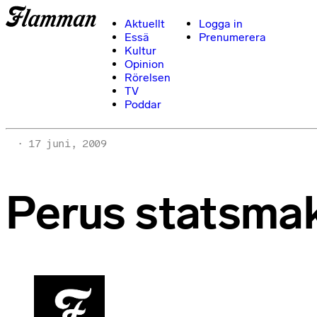
Aktuellt
Logga in
Essä
Prenumerera
Kultur
Opinion
Rörelsen
TV
Poddar
17 juni, 2009
Perus statsmakt