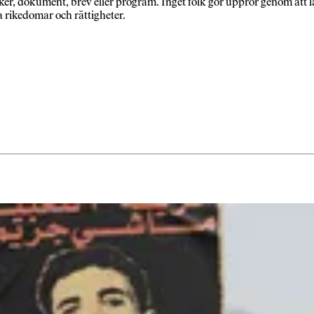
ker, dokument, brev eller program. Inget folk gör uppror genom att läs
a rikedomar och rättigheter.