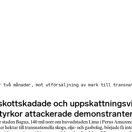
r två månader, mot utförsäljning av mark till transna
 skottskadade och uppskattningsvi
yrkor attackerade demonstranter
 staden Bagua, 140 mil norr om huvudstaden Lima i Perus Amazon
er hektar till transnationella skogs, olje- och gasbolag, började få i