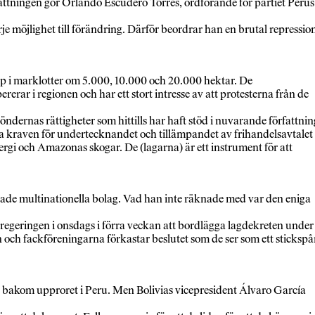
ttningen gör Orlando Escudero Torres, ordförande för partiet Perus
rje möjlighet till förändring. Därför beordrar han en brutal repressio
p i marklotter om 5.000, 10.000 och 20.000 hektar. De
rar i regionen och har ett stort intresse av att protesterna från de
ernas rättigheter som hittills har haft stöd i nuvarande författnin
mda kraven för undertecknandet och tillämpandet av frihandelsavtalet
ergi och Amazonas skogar. De (lagarna) är ett instrument för att
serade multinationella bolag. Vad han inte räknade med var den eniga
egeringen i onsdags i förra veckan att bordlägga lagdekreten under
ch fackföreningarna förkastar beslutet som de ser som ett stickspå
ga bakom upproret i Peru. Men Bolivias vicepresident Álvaro García