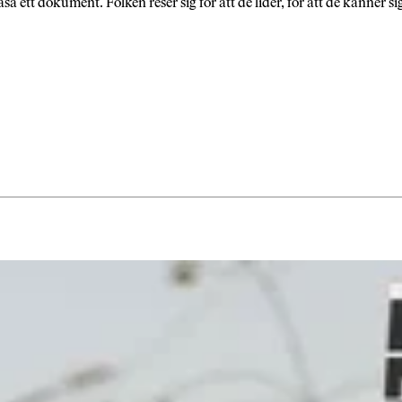
a ett dokument. Folken reser sig för att de lider, för att de känner si