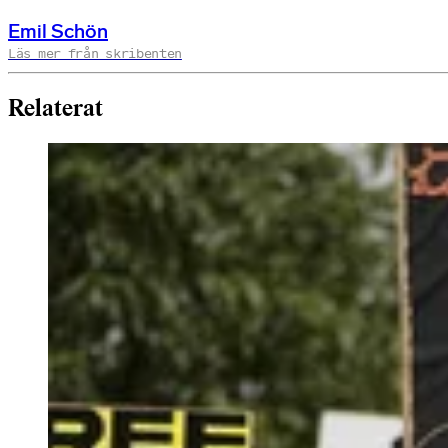
Emil Schön
Läs mer från skribenten
Relaterat