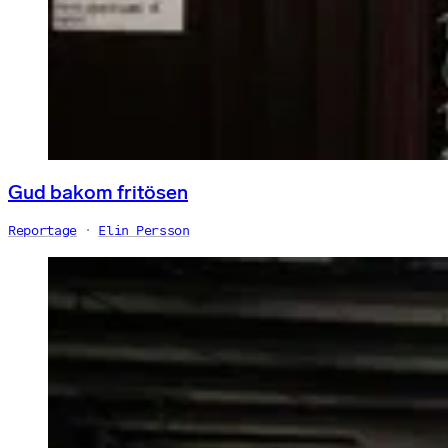
Gud bakom fritösen
Reportage
Elin Persson