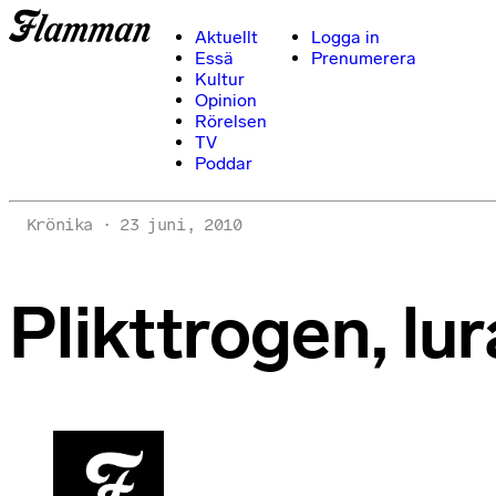
Aktuellt
Logga in
Essä
Prenumerera
Kultur
Opinion
Rörelsen
TV
Poddar
Krönika
23 juni, 2010
Plikttrogen, lu