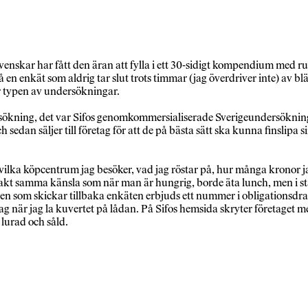
venskar har fått den äran att fylla i ett 30-sidigt kompendium med rut
 få en enkät som aldrig tar slut trots timmar (jag överdriver inte) 
här typen av undersökningar.
sökning, det var Sifos genomkommersialiserade Sverigeundersökning
dan säljer till företag för att de på bästa sätt ska kunna finslipa s
vilka köpcentrum jag besöker, vad jag röstar på, hur många kronor ja
 Exakt samma känsla som när man är hungrig, borde äta lunch, men i stäl
 den som skickar tillbaka enkäten erbjuds ett nummer i obligationsdr
ag när jag la kuvertet på lådan. På Sifos hemsida skryter företaget me
 lurad och såld.