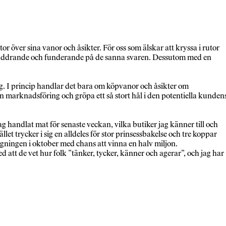
or över sina vanor och åsikter. För oss som älskar att kryssa i rutor
av bläddrande och funderande på de sanna svaren. Dessutom med en
. I princip handlar det bara om köpvanor och åsikter om
in marknadsföring och gröpa ett så stort hål i den potentiella kunden
g handlat mat för senaste veckan, vilka butiker jag känner till och
let trycker i sig en alldeles för stor prinsessbakelse och tre koppar
agningen i oktober med chans att vinna en halv miljon.
d att de vet hur folk ”tänker, tycker, känner och agerar”, och jag har