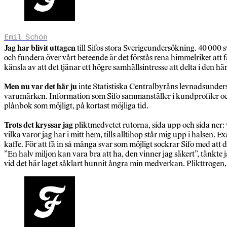
Emil Schön
Jag har blivit uttagen
till Sifos stora Sverigeundersökning. 40 000 s
och fundera över vårt beteende är det förstås rena himmelriket att
känsla av att det tjänar ett högre samhällsintresse att delta i den 
Men nu var det här ju
inte Statistiska Centralbyråns levnadsunder
varumärken. Information som Sifo sammanställer i kundprofiler och se
plånbok som möjligt, på kortast möjliga tid.
Trots det kryssar jag
pliktmedvetet rutorna, sida upp och sida ner: 
vilka varor jag har i mitt hem, tills alltihop står mig upp i halsen.
kaffe. För att få in så många svar som möjligt sockrar Sifo med att
”En halv miljon kan vara bra att ha, den vinner jag säkert”, tänkte j
vid det här laget såklart hunnit ångra min medverkan. Plikttrogen,