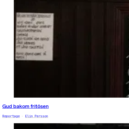
Gud bakom fritösen
Reportage
Elin Persson