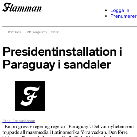
Logga in
Prenumerer
Utrikes
20 augusti, 2008
Presidentinstallation i
Paraguay i sandaler
Dick Emanuelsson
”En progressiv regering regerar i Paraguay”. Det var nyheten som
toppade all massmedia i Latinamerika förra veckan. Den förre