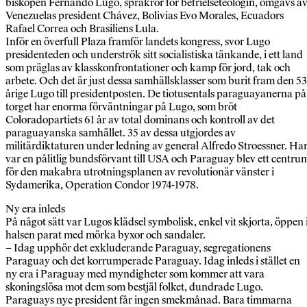
biskopen Fernando Lugo, språkrör för befrielseteologin, omgavs a
Venezuelas president Chávez, Bolivias Evo Morales, Ecuadors
Rafael Correa och Brasiliens Lula.
Inför en överfull Plaza framför landets kongress, svor Lugo
presidenteden och underströk sitt socialistiska tänkande, i ett land
som präglas av klasskonfrontationer och kamp för jord, tak och
arbete. Och det är just dessa samhällsklasser som burit fram den 53
årige Lugo till presidentposten. De tiotusentals paraguayanerna på
torget har enorma förväntningar på Lugo, som bröt
Coloradopartiets 61 år av total dominans och kontroll av det
paraguayanska samhället. 35 av dessa utgjordes av
militärdiktaturen under ledning av general Alfredo Stroessner. Ha
var en pålitlig bundsförvant till USA och Paraguay blev ett centru
för den makabra utrotningsplanen av revolutionär vänster i
Sydamerika, Operation Condor 1974-1978.
Ny era inleds
På något sätt var Lugos klädsel symbolisk, enkel vit skjorta, öppen 
halsen parat med mörka byxor och sandaler.
– Idag upphör det exkluderande Paraguay, segregationens
Paraguay och det korrumperade Paraguay. Idag inleds i stället en
ny era i Paraguay med myndigheter som kommer att vara
skoningslösa mot dem som bestjäl folket, dundrade Lugo.
Paraguays nye president får ingen smekmånad. Bara timmarna