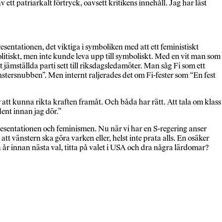
ett patriarkalt förtryck, oavsett kritikens innehåll. Jag har läst
sentationen, det viktiga i symboliken med att ett feministiskt
litiskt, men inte kunde leva upp till symboliskt. Med en vit man som
t jämställda parti sett till riksdagsledamöter. Man såg Fi som ett
nstersnubben”. Men internt raljerades det om Fi-fester som “En fest
ör att kunna rikta kraften framåt. Och båda har rätt. Att tala om klass
dent innan jag dör.”
resentationen och feminismen. Nu när vi har en S-regering anser
t vänstern ska göra varken eller, helst inte prata alls. En osäker
a år innan nästa val, titta på valet i USA och dra några lärdomar?