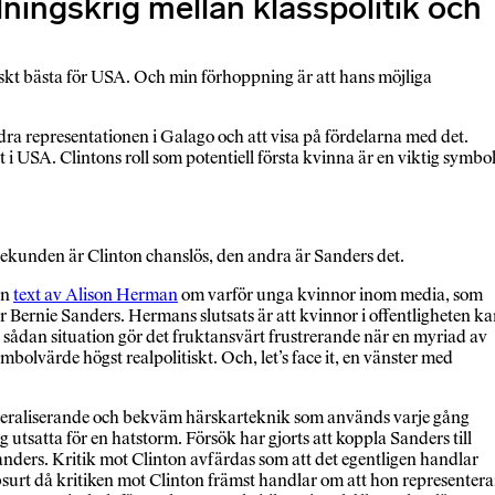
lningskrig mellan klasspolitik och
tiskt bästa för USA. Och min förhoppning är att hans möjliga
dra representationen i Galago och att visa på fördelarna med det.
 i USA. Clintons roll som potentiell första kvinna är en viktig symbol
a sekunden är Clinton chanslös, den andra är Sanders det.
en
text av Alison Herman
om varför unga kvinnor inom media, som
 Bernie Sanders. Hermans slutsats är att kvinnor i offentligheten k
sådan situation gör det fruktansvärt frustrerande när en myriad av
mbolvärde högst realpolitiskt. Och, let’s face it, en vänster med
 generaliserande och bekväm härskarteknik som används varje gång
 utsatta för en hatstorm. Försök har gjorts att koppla Sanders till
Sanders. Kritik mot Clinton avfärdas som att det egentligen handlar
absurt då kritiken mot Clinton främst handlar om att hon representera