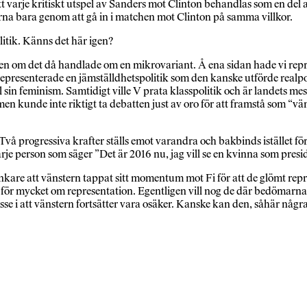
t varje kritiskt utspel av Sanders mot Clinton behandlas som en del av 
arna bara genom att gå in i matchen mot Clinton på samma villkor.
olitik. Känns det här igen?
ven om det då handlade om en mikrovariant. Å ena sidan hade vi repre
representerade en jämställdhetspolitik som den kanske utförde realpo
ll sin feminism. Samtidigt ville V prata klasspolitik och är landets mes
en kunde inte riktigt ta debatten just av oro för att framstå som “vä
är. Två progressiva krafter ställs emot varandra och bakbinds istället f
arje person som säger ”Det är 2016 nu, jag vill se en kvinna som presi
änkare att vänstern tappat sitt momentum mot Fi för att de glömt rep
 för mycket om representation. Egentligen vill nog de där bedömarna at
esse i att vänstern fortsätter vara osäker. Kanske kan den, såhär någr