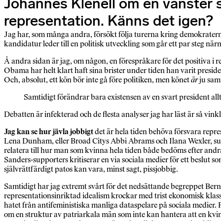
Johannes Klenell om en vänster so
representation. Känns det igen?
Jag har, som många andra, försökt följa turerna kring demokraterna
kandidatur leder till en politisk utveckling som går ett par steg när
Å andra sidan är jag, om någon, en förespråkare för det positiva i
Obama har helt klart haft sina brister under tiden han varit preside
Och, absolut, ett kön bör inte gå före politiken, men könet
är
ju samt
Samtidigt förändrar bara existensen av en svart president all
Debatten är infekterad och de flesta analyser jag har läst är så vin
Jag kan se hur jävla jobbigt
det är hela tiden behöva försvara repre
Lena Dunham, eller Broad Citys Abbi Abrams och Ilana Wexler, suppo
relatera till hur man som kvinna hela tiden både bedöms efter and
Sanders-supporters kritiserar en via sociala medier för ett beslut s
självrättfärdigt patos kan vara, minst sagt, pissjobbig.
Samtidigt har jag extremt svårt för det nedsättande begreppet Ber
representationsinriktad idealism krockar med trist ekonomisk klasspo
hatet från antifeministiska manliga dataspelare på sociala medier. 
om en struktur av patriarkala män som inte kan hantera att en kvinn