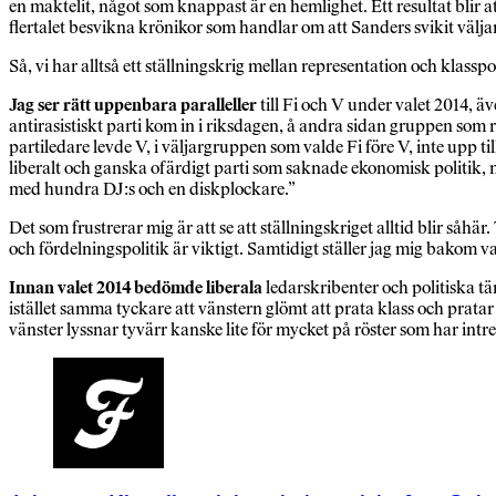
en maktelit, något som knappast är en hemlighet. Ett resultat blir at
flertalet besvikna krönikor som handlar om att Sanders svikit välj
Så, vi har alltså ett ställningskrig mellan representation och klassp
Jag ser rätt uppenbara paralleller
till Fi och V under valet 2014, ä
antirasistiskt parti kom in i riksdagen, å andra sidan gruppen som 
partiledare levde V, i väljargruppen som valde Fi före V, inte upp ti
liberalt och ganska ofärdigt parti som saknade ekonomisk politik, m
med hundra DJ:s och en diskplockare.”
Det som frustrerar mig är att se att ställningskriget alltid blir såh
och fördelningspolitik är viktigt. Samtidigt ställer jag mig bakom v
Innan valet 2014 bedömde liberala
ledarskribenter och politiska t
istället samma tyckare att vänstern glömt att prata klass och pratar
vänster lyssnar tyvärr kanske lite för mycket på röster som har intr