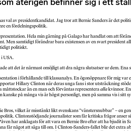
m återigen befinner sig i ett stäl
s val av presidentkandidat. Jag tror att Bernie Sanders är det poli
mre en fördelningspolitik.
 representation. Hela min gärning på Galago har handlat om att förän
nt. Men samtidigt förändrar bara existensen av en svart president allt
idigt politiskt.
t i USA.
klade att det är närmast omöjligt att dra några slutsatser ur dem. En
sentation i förhållande till klassanalys. En ögonöppnare för mig var 
rtar Hillary Clinton när deras unga fans i stor utsträckning stöder
ra måttstockar än en man och förväntas representera
alla
kvinnor. En 
om kanske på många vis är högst personligt, men på samma vis i sitt sy
nie Bros, vilket är misstänkt likt svenskans “vänstersnubbar” – en
litik. Clintonstödjande journalister som får kritiska frågor anser sig
Påven har anklagats för att vara en Bernie Bro efter att ha bjudit in 
a får något att säga till om. I Clinton-Sanders-fallet blir det extra 