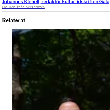
Johannes Klenell, redaktör kulturtidskriften Gal
Läs mer från skribenten
Relaterat