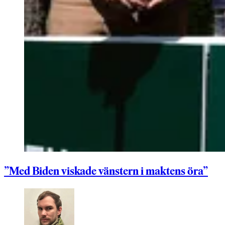
”Med Biden viskade vänstern i maktens öra”