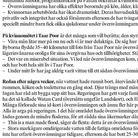
Muhamed Saboor, programdirektör på Pattan bekräftar kvinnornas
– Översvämningarna har olika effekter beroende på kön, ålder, klass
– Kvinnornas arbetsbörda har ökat dramatiskt. Deras huvudsakliga 
privatliv och integritet har också försämrats eftersom de har tvinga
speciellt mindre barn fick olika sjukdomar under översvämningarna
På kvinnomötet i Taar Poor
är det många som vill berätta; den styr
– Våra män litar mer på oss nu och vi är mer delaktiga. De såg hur s
Byborna flydde 35–40 kilometer till fots från Taar Poor när översv
lägerinvånarna oroliga för sina övergivna hus och tillhörigheter. 
– Det var en miserabel situation. Vi led när översvämningen kom, 
och har bott hela sitt liv i Taar Poor.
– Under mitt liv har jag aldrig varit vittne till ett sådan översvämn
Redan efter några veckor,
när vattnet hade runnit bort, återvände 
rummen, köken och toaletterna en gång stod. Djur trängs med män
Ingen har råd att bygga upp sitt hus. Regeringen har gett varje fami
ha det så kallade Watan Card (översätts ungefär Landskort), och fö
Många förlorade sina id-kort i översvämningen och ännu fler här på la
Alla är arga på regeringen. I det här området hade översvämninge
Indus genom de mindre floderna, för att rädda sina åkermarker där 
– This is a man made flood, säger de flesta: detta är en översväm
– Stora markägare omdirigerade vatten till de fattiga områdena fö
inte har erfarit översvämningar tidigare, eftersom de har bott 25