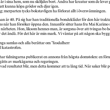
år i sina hem, som nu sköljdes bort. Andra har kreatur som de lever p
r att kunna köpa grödor och djur igen.
g; merparten tycks bokstavligen ha förlorat allt i översvämningen.
t han är 40. På sig har han traditionella bondekläder för den här tra
duns när han försöker öppna den. Innanför sitter hans fru Mai Kari
 närheten. Hon, liksom hennes man, är sorgsna över att tvingas bo hos
 det ändå. För det här är min mark. Vi väntar på att någon ska bygga
nga samlas och alla berättar om ”feodalherr
l katastrofen.
 har tidningarna publicerat en annons från högsta domstolen: en f
begåtts av markägarna och regeringen.
e vad resultatet blir, men detta kommer att ta lång tid. När saker bli