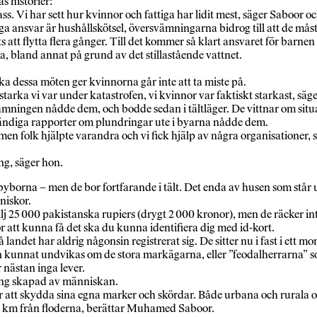
 historier:
. Vi har sett hur kvinnor och fattiga har lidit mest, säger Saboor oc
ansvar är hushållskötsel, översvämningarna bidrog till att de måste 
ts att flytta flera gånger. Till det kommer så klart ansvaret för barn
, bland annat på grund av det stillastående vattnet.
ka dessa möten ger kvinnorna går inte att ta miste på.
tarka vi var under katastrofen, vi kvinnor var faktiskt starkast, säge
ämningen nådde dem, och bodde sedan i tältläger. De vittnar om situa
Ständiga rapporter om plundringar ute i byarna nådde dem.
men folk hjälpte varandra och vi fick hjälp av några organisatione
ing, säger hon.
byborna – men de bor fortfarande i tält. Det enda av husen som står u
niskor.
lj 25 000 pakistanska rupiers (drygt 2 000 kronor), men de räcker inte
r att kunna få det ska du kunna identifiera dig med id-kort.
ndet har aldrig någonsin registrerat sig. De sitter nu i fast i ett mom
n kunnat undvikas om de stora markägarna, eller ”feodalherrarna” s
nästan inga lever.
ning skapad av människan.
r att skydda sina egna marker och skördar. Både urbana och rurala 
-30 km från floderna, berättar Muhamed Saboor.