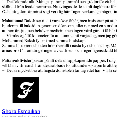
– De förlorade allt. Många sparar spannmål och grödor för ett helt 
skillnad från feodalherrarna. Nu tvingas de flesta bli daglönare fö
Och fattigdom är minst sagt verklig här. Ingen verkar äga någontin
Mohammad Baksh
ser ut att vara över 80 år, men insisterar på at
bjuder in till baksidan genom en dörr som faller ner med en stor 
att hon är sjuk och behöver medicin, men ingen vård går att få här i
– Vi måste gå 10 kilometer för att komma hit varje dag, men jag gör
Mohammed Baksh fyller i med samma budskap.
Samma historier och öden hörs överallt i nästa by och nästa by. Må
arnas brott” – omdirigeringen av vattnet – och regeringens skuld til
Pattan-aktivister
passar på att dela ut uppkopierade papper. I dag
vill få in vittnesmål från de drabbade för att undersöka om brott 
– Det är mycket bra att högsta domstolen tar tag i det här. Vi får s
Shora Esmailian