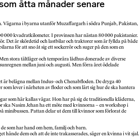
 som åtta månader senare
n. Vägarna i byarna utanför Muzaffargarh i södra Punjab, Pakistan,
0 000 kvadratkilometer. I provinsen har nästan 80 000 pakistanier.
ör. Det är skördetid och lastbilar och traktorer som är fyllda på både
arna för att sno åt sig ett sockerrör och suger på den som en
rs. Men stora tältläger och temporära lådhus donerade av diverse
unregnen mellan juni och augusti. Men förra året ödelade
het är belägna mellan Indus- och Chenabfloden. De dryga 40
der som lever i närheten av floder och som lärt sig hur de ska hantera
ar som här kallas vägar. Hon har på sig de traditionella kläderna,
oor ska Nasim Jehan ha ett möte med kvinnorna – en workshop i
 minibussen. Pattan delar ut dem till kvinnor som förlorat de
r de som har hand om hem, familj och barn.
get hände dem och att de inte trakasserades, säger en kvinna i vit sjal