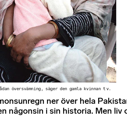
ådan översvämning, säger den gamla kvinnan t v.
ga monsunregn ner över hela Pakis
en någonsin i sin historia. Men li