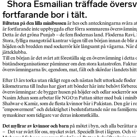
Shora Esmailian träffade övers
fortfarande bor i tält.
Biltutan på den lilla minibussen
är hes och anteckningarna svåra at
är fortfarande inte uppbyggda efter förra sommarens översvämnin
Detta är det gröna Punjab – de fem flodernas land. Floderna Ravi,
Stora, fylliga mangoträd kantrar vägen till en början innan de blir 
höjden och bredden med sockerrör kör långsamt på vägarna. När de r
jätteklubba.
Till en början är det svårt att föreställa sig en översvämning i det
biståndsorganisationer påminner om den stora katastrofen. Faktum
översvämningarna liv, egendom, mat, fält och skördar i landets hitti
Efter 13 års torka utan rikligt regn och nästan helt uttorkade fl
kilometrarna till Indus har gjort att bönder här inte behövt förbered
översvämningar: de bygger husen på höjder och odlar sockerrör som
Nasim Jehan som arbetar för NGO:n Pattan sitter med bak i minibus
Shalwar-e Kamiz, som de flesta kvinnor bär i Pakistan. Den går i
”empowerment” och delaktighet i beslutsfattande när nu familjerna
symaskiner som tidigare var deras inkomstkälla.
Det myllrar av kvinnor och barn
på mötet i byn, och alla berättar
– Det var svårt för oss, mycket svårt. Speciellt livet i lägren. Och v