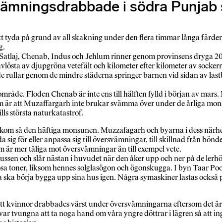
vämningsdrabbade i södra Punjab
t tyda på grund av all skakning under den flera timmar långa färde
g.
 Satlaj, Chenab, Indus och Jehlum rinner genom provinsens dryga 20
avlösta av djupgröna vetefält och kilometer efter kilometer av sockerr
ullar genom de mindre städerna springer barnen vid sidan av lastbil
ta område. Floden Chenab är inte ens till hälften fylld i början av ma
 är att Muzaffargarh inte brukar svämma över under de årliga mons
lls största naturkatastrof.
oder kom så den häftiga monsunen. Muzzafagarh och byarna i dess när
a sig för eller anpassa sig till översvämningar, till skillnad från bön
 är mer tåliga mot översvämningar än till exempel vete.
sen och slår nästan i huvudet när den åker upp och ner på de lerhög
 rosa toner, liksom hennes solglasögon och ögonskugga. I byn Taar P
 ska börja bygga upp sina hus igen. Några symaskiner lastas också på
 att kvinnor drabbades värst under översvämningarna eftersom det ä
i var tvungna att ta noga hand om våra yngre döttrar i lägren så att in