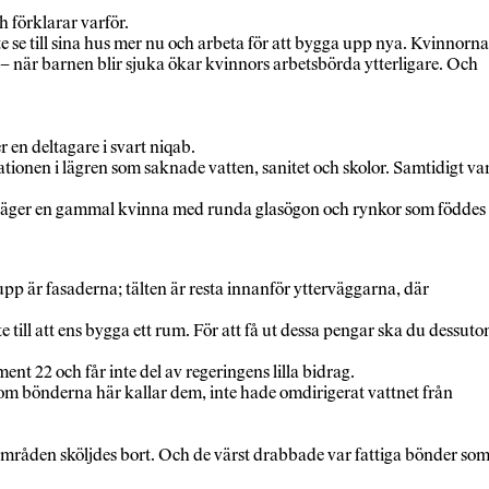
h förklarar varför.
se till sina hus mer nu och arbeta för att bygga upp nya. Kvinnorna
en – när barnen blir sjuka ökar kvinnors arbetsbörda ytterligare. Och
r en deltagare i svart niqab.
tionen i lägren som saknade vatten, sanitet och skolor. Samtidigt va
r, säger en gammal kvinna med runda glasögon och rynkor som föddes
pp är fasaderna; tälten är resta innanför ytterväggarna, där
 till att ens bygga ett rum. För att få ut dessa pengar ska du dessut
ent 22 och får inte del av regeringens lilla bidrag.
om bönderna här kallar dem, inte hade omdirigerat vattnet från
områden sköljdes bort. Och de värst drabbade var fattiga bönder so