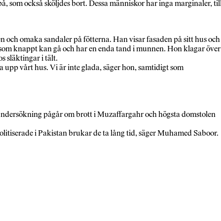
å, som också sköljdes bort. Dessa människor har inga marginaler, til
kten och omaka sandaler på fötterna. Han visar fasaden på sitt hus och
mo som knappt kan gå och har en enda tand i munnen. Hon klagar över
 släktingar i tält.
 upp vårt hus. Vi är inte glada, säger hon, samtidigt som
örundersökning pågår om brott i Muzaffargahr och högsta domstolen
r politiserade i Pakistan brukar de ta lång tid, säger Muhamed Saboor.