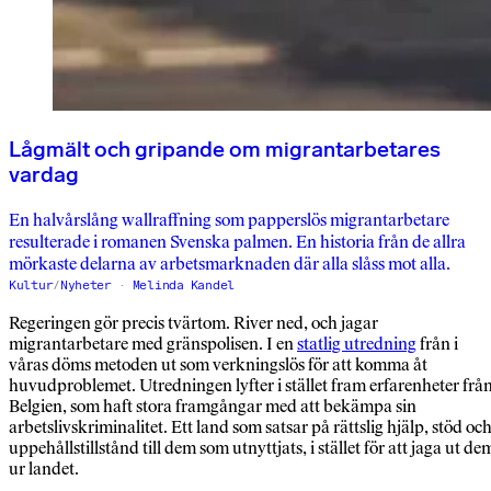
Lågmält och gripande om migrantarbetares
vardag
En halvårslång wallraffning som papperslös migrantarbetare
resulterade i romanen Svenska palmen. En historia från de allra
mörkaste delarna av arbetsmarknaden där alla slåss mot alla.
Kultur
/
Nyheter
Melinda Kandel
Regeringen gör precis tvärtom. River ned, och jagar
migrantarbetare med gränspolisen. I en
statlig utredning
från i
våras döms metoden ut som verkningslös för att komma åt
huvudproblemet. Utredningen lyfter i stället fram erfarenheter frå
Belgien, som haft stora framgångar med att bekämpa sin
arbetslivskriminalitet. Ett land som satsar på rättslig hjälp, stöd oc
uppehållstillstånd till dem som utnyttjats, i stället för att jaga ut de
ur landet.