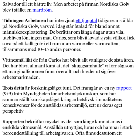
Salvador till ett bättre liv. Men arbetet på firman Nordiska Golv
blev i stället en
mardröm
.
Tidningen Arbetaren
har intervjuat
ett tjugotal
tidigare anställda
på Nordiska Golv, vars vd i dag står åtalad för bland annat
människoexploatering. De berättar om långa dagar utan vila,
utebliven lön, ingen mat. Carlos, som blivit lovad sjysta villkor, fick
sova på ett kallt golv i ett rum utan värme eller varmvatten,
tillsammans med 10–15 andra personer.
Vittnesmål likt de från Carlos har blivit allt vanligare de sista åren.
Det har blivit allmänt känt att det ”skuggsamhälle” vi förr såg som
ett marginalfenomen finns överallt, och breder ut sig över
arbetsmarknaden.
Trots detta är
forskningsläget tunt. Det framgår av en ny
rapport
(9/9) från Myndigheten för arbetsmiljökunskap, som har
sammanställt kunskapsläget kring arbetslivskriminalitetens
konsekvenser för de anställdas arbetsmiljö, sett ur deras eget
perspektiv.
Rapporten bekräftar mycket av det som länge kunnat anas i
enskilda vittnesmål. Anställda utnyttjas, luras och hamnar i stark
beroendeställning till arbetsgivaren. Ofta finns dessutom ett