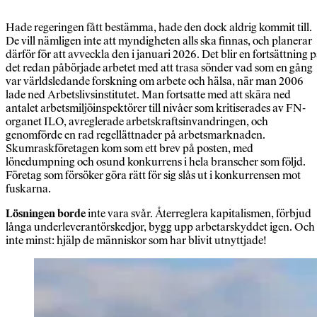
Hade regeringen fått bestämma, hade den dock aldrig kommit till.
De vill nämligen inte att myndigheten alls ska finnas, och planerar
därför för att avveckla den i januari 2026. Det blir en fortsättning 
det redan påbörjade arbetet med att trasa sönder vad som en gång
var världsledande forskning om arbete och hälsa, när man 2006
lade ned Arbetslivsinstitutet. Man fortsatte med att skära ned
antalet arbetsmiljöinspektörer till nivåer som kritiserades av FN-
organet ILO, avreglerade arbetskraftsinvandringen, och
genomförde en rad regellättnader på arbetsmarknaden.
Skumraskföretagen kom som ett brev på posten, med
lönedumpning och osund konkurrens i hela branscher som följd.
Företag som försöker göra rätt för sig slås ut i konkurrensen mot
fuskarna.
Lösningen borde
inte vara svår. Återreglera kapitalismen, förbjud
långa underleverantörskedjor, bygg upp arbetarskyddet igen. Och
inte minst: hjälp de människor som har blivit utnyttjade!